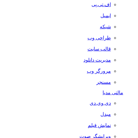
اف.تی.پی
ایمیل
شبکه
طراحی وب
قالب سایت
مدیریت دانلود
مرورگر وب
مسنجر
مالتی مدیا
دی.وی.دی
مبدل
نمایش فیلم
ویرایشگر صوت