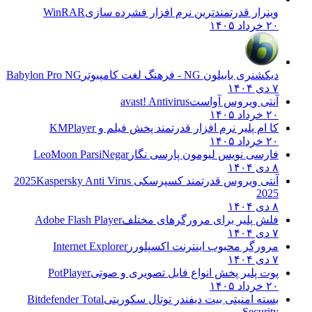
وینرار قدرتمندترین نرم افزار فشرده سازی
WinRAR
۲۰ خرداد ۱۴۰۵
دیکشنری بابیلون NG - فرهنگ لغت کامپیوتر
Babylon Pro NG
۷ دی ۱۴۰۴
آنتی ویروس آواست
avast! Antivirus
۲۰ خرداد ۱۴۰۵
کا ام پلیر نرم افزار قدرتمند پخش فیلم و
KMPlayer
۲۰ خرداد ۱۴۰۵
فارسی نویس لیومون پارسی نگار
LeoMoon ParsiNegar
۸ دی ۱۴۰۴
آنتی ویروس قدرتمند کسپرسکی 2025
Kaspersky Anti Virus
2025
۸ دی ۱۴۰۴
فلش پلیر برای مرورگرهای مختلف
Adobe Flash Player
۷ دی ۱۴۰۴
مرورگر محبوب اینترنت اکسپلورر
Internet Explorer
۷ دی ۱۴۰۴
پوت پلیر پخش انواع فایل تصویری و صوتی
PotPlayer
۲۰ خرداد ۱۴۰۵
بسته امنیتی بیت دیفندر توتال سکوریتی
Bitdefender Total
Security