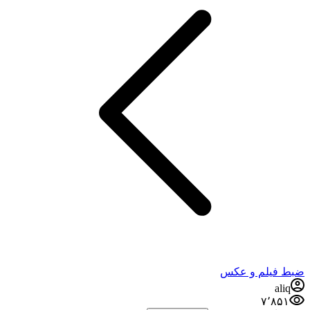
ضبط فيلم و عكس
aliq
۷٬۸۵۱