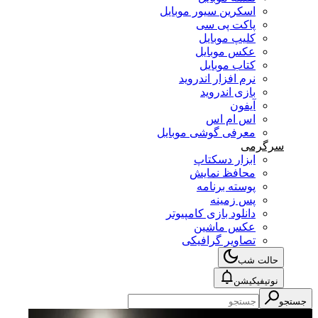
اسکرین سیور موبایل
پاکت پی سی
کلیپ موبایل
عکس موبایل
کتاب موبایل
نرم افزار اندروید
بازی اندروید
آیفون
اس ام اس
معرفی گوشی موبایل
سرگرمی
ابزار دسکتاپ
محافظ نمایش
پوسته برنامه
پس زمینه
دانلود بازی کامپیوتر
عکس ماشین
تصاویر گرافیکی
حالت شب
نوتیفیکیشن
جستجو