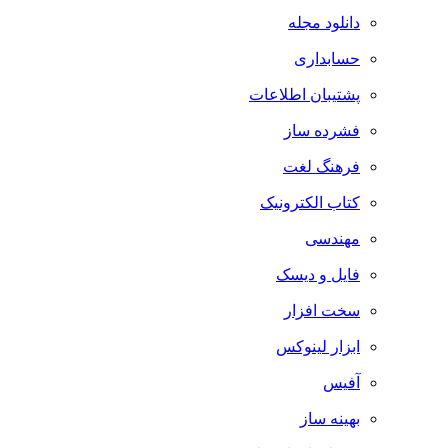
دانلود مجله
حسابداری
پشتیبان اطلاعات
فشرده ساز
فرهنگ لغت
کتاب الکترونیک
مهندسی
فایل و دیسک
سخت افزار
ابزار لینوکس
آفیس
بهینه ساز