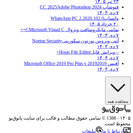
۲۳ تیر ۱۴۰۵
فتوشاپ CC 2025
Adobe Photoshop 2024
۷ دی ۱۴۰۴
واتساپ
WhatsApp PC 2.2620.102.0
۲۰ خرداد ۱۴۰۵
تمامی مایکروسافت ویژوال C
Microsoft Visual C++
۷ دی ۱۴۰۴
آنتی ویروس نورتون سکوریتی
Norton Security
۷ دی ۱۴۰۴
– ویرایش فایل
Hosts File Editor+
۷ دی ۱۴۰۴
آفیس 2019
2019 Microsoft Office 2019 Pro Plus v
۷ دی ۱۴۰۴
مشاهده همه
۱۴۰۵
- 1388 © تمامی حقوق مطالب و قالب برای سایت پاتوق‌یو
محفوظ است.
ارتباط با ما
تبلیغات