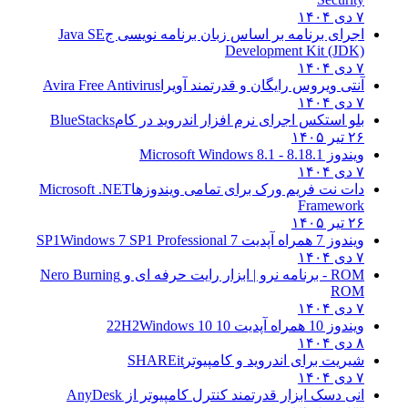
۷ دی ۱۴۰۴
اجرای برنامه بر اساس زبان برنامه نویسی ج
Java SE
Development Kit (JDK)
۷ دی ۱۴۰۴
آنتی ویروس رایگان و قدرتمند آویرا
Avira Free Antivirus
۷ دی ۱۴۰۴
بلو استکس اجرای نرم افزار اندروید در کام
BlueStacks
۲۶ تیر ۱۴۰۵
ویندوز 8.1
8.1 - Microsoft Windows 8.1
۷ دی ۱۴۰۴
دات نت فریم ورک برای تمامی ویندوزها
Microsoft .NET
Framework
۲۶ تیر ۱۴۰۵
ویندوز 7 همراه آپدیت 7 SP1
Windows 7 SP1 Professional
۷ دی ۱۴۰۴
ROM - برنامه نرو | ابزار رایت حرفه ای و
Nero Burning
ROM
۷ دی ۱۴۰۴
ویندوز 10 همراه آپدیت 10 22H2
Windows 10
۸ دی ۱۴۰۴
شیریت برای اندروید و کامپیوتر
SHAREit
۷ دی ۱۴۰۴
انی دسک ابزار قدرتمند کنترل کامپیوتر از
AnyDesk