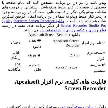
ویدو باشد را نیز در این برنامه مشخص کنید که تمام صفحه یا
قسمتی از صفحه در کادر ضبط ویدئو باشد . پشتیبانی از فرمت های
مختلف ویدئو یکی دیگر از قابلیت هایی است که در این برنامه وجود
دارد.در کنار ضبط ویدئو به شما در این برنامه امکان گرفتن اسکرین
شات هم داده شده است .
دانلود Icecream Screen Recorder
و
دانلود
Screen Recorder Studio Pro
از دیگر برنامه های مفید در زمینه
فیلمبرداری و عکسبرداری از صفحه نمایش
می باشند.
دانلود Apeaksoft Screen Recorder
❤️ تعداد
Apeaksoft Screen
✅ نام نرم افزار
۷٬۸۵۱
Recorder
دانلود
⭐نسخه نرم
دانلود
2.3.38
🔥 هزینه
رایگان
افزار
✔️ نیازمند
106
🔆 حجم
ویندوز 7 به بالا
مگابایت
فایل
سیستم
قابلیت های کلیدی نرم افزار Apeaksoft
Screen Recorder
- امکان
ساخت ویدئو آموزشی
، ویدئو از گیم پلی بازی ، کنفرانس