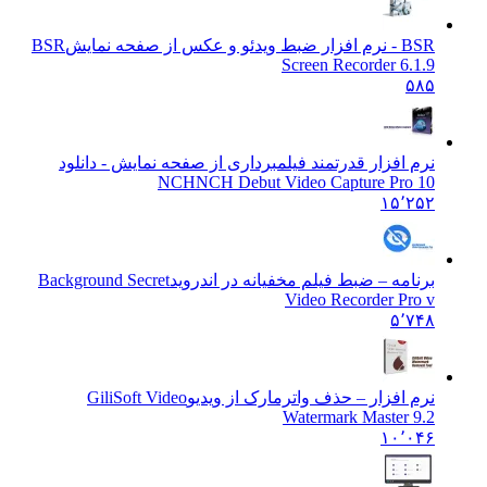
BSR - نرم افزار ضبط ویدئو و عکس از صفحه نمایش
BSR
Screen Recorder 6.1.9
۵۸۵
نرم افزار قدرتمند فیلمبرداری از صفحه نمایش - دانلود
NCH
NCH Debut Video Capture Pro 10
۱۵٬۲۵۲
برنامه – ضبط فیلم مخفیانه در اندروید
Background Secret
Video Recorder Pro v
۵٬۷۴۸
نرم افزار – حذف واترمارک از ویدیو
GiliSoft Video
Watermark Master 9.2
۱۰٬۰۴۶