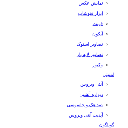
نمایش عکس
ابزار فتوشاپ
فونت
آیکون
تصاویر استوک
تصاویر لایه باز
وکتور
امنیتی
آنتی ویروس
دیواره آتشین
ضد هک و جاسوسی
آپدیت آنتی ویروس
گوناگون