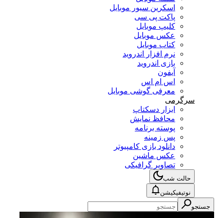
اسکرین سیور موبایل
پاکت پی سی
کلیپ موبایل
عکس موبایل
کتاب موبایل
نرم افزار اندروید
بازی اندروید
آیفون
اس ام اس
معرفی گوشی موبایل
سرگرمی
ابزار دسکتاپ
محافظ نمایش
پوسته برنامه
پس زمینه
دانلود بازی کامپیوتر
عکس ماشین
تصاویر گرافیکی
حالت شب
نوتیفیکیشن
جستجو