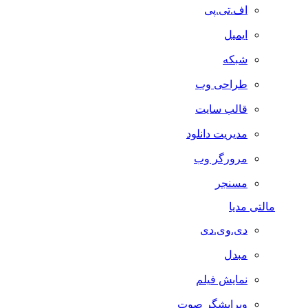
اف.تی.پی
ایمیل
شبکه
طراحی وب
قالب سایت
مدیریت دانلود
مرورگر وب
مسنجر
مالتی مدیا
دی.وی.دی
مبدل
نمایش فیلم
ویرایشگر صوت