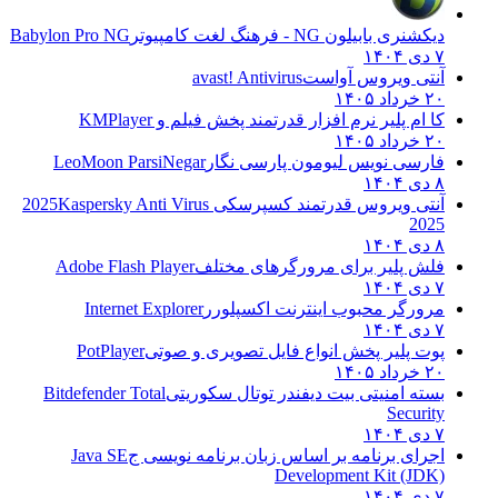
دیکشنری بابیلون NG - فرهنگ لغت کامپیوتر
Babylon Pro NG
۷ دی ۱۴۰۴
آنتی ویروس آواست
avast! Antivirus
۲۰ خرداد ۱۴۰۵
کا ام پلیر نرم افزار قدرتمند پخش فیلم و
KMPlayer
۲۰ خرداد ۱۴۰۵
فارسی نویس لیومون پارسی نگار
LeoMoon ParsiNegar
۸ دی ۱۴۰۴
آنتی ویروس قدرتمند کسپرسکی 2025
Kaspersky Anti Virus
2025
۸ دی ۱۴۰۴
فلش پلیر برای مرورگرهای مختلف
Adobe Flash Player
۷ دی ۱۴۰۴
مرورگر محبوب اینترنت اکسپلورر
Internet Explorer
۷ دی ۱۴۰۴
پوت پلیر پخش انواع فایل تصویری و صوتی
PotPlayer
۲۰ خرداد ۱۴۰۵
بسته امنیتی بیت دیفندر توتال سکوریتی
Bitdefender Total
Security
۷ دی ۱۴۰۴
اجرای برنامه بر اساس زبان برنامه نویسی ج
Java SE
Development Kit (JDK)
۷ دی ۱۴۰۴