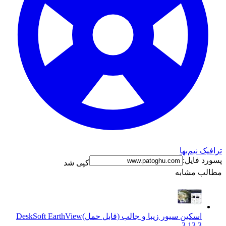
ترافیک نیم‌بها
پسورد فایل:
کپی شد
مطالب مشابه
اسکین سیور زیبا و جالب (قابل حمل)
DeskSoft EarthView
3.13.3