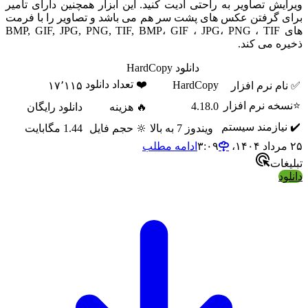
ویرایش تصاویر به راحتی ادیت کنید. این ابزار همچنین دارای تامیر
برای گرفتن عکس های پشت سر هم می باشد و تصاویر را با فرمت
های BMP, GIF, JPG, PNG, TIF, BMP، GIF ، JPG، PNG ، TIF
ذخیره می کند.
دانلود HardCopy
❤️ تعداد دانلود
HardCopy
✅ نام نرم افزار
۱۷٬۱۱۵
⭐نسخه نرم افزار
4.18.0
🔥 هزینه
دانلود رایگان
✔️ نیازمند سیستم
ویندوز 7 به بالا
🔆 حجم فایل
1.44 مگابایت
۲۵ مرداد ۱۴۰۴،‏ ۳:۰۹
ادامه مطلب
تبلیغات
دانلود