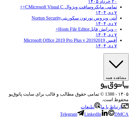
۲۰ خرداد ۱۴۰۵
تمامی مایکروسافت ویژوال C
Microsoft Visual C++
۷ دی ۱۴۰۴
آنتی ویروس نورتون سکوریتی
Norton Security
۷ دی ۱۴۰۴
– ویرایش فایل
Hosts File Editor+
۷ دی ۱۴۰۴
آفیس 2019
2019 Microsoft Office 2019 Pro Plus v
۷ دی ۱۴۰۴
مشاهده همه
۱۴۰۵
- 1388 © تمامی حقوق مطالب و قالب برای سایت پاتوق‌یو
محفوظ است.
ارتباط با ما
تبلیغات
Telegram
LinkedIn
DMCA