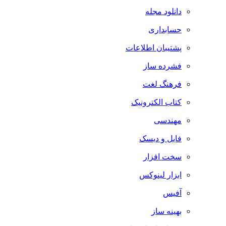
دانلود مجله
حسابداری
پشتیبان اطلاعات
فشرده ساز
فرهنگ لغت
کتاب الکترونیک
مهندسی
فایل و دیسک
سخت افزار
ابزار لینوکس
آفیس
بهینه ساز