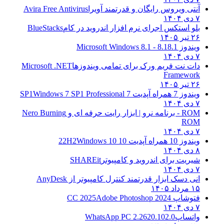
آنتی ویروس رایگان و قدرتمند آویرا
Avira Free Antivirus
۷ دی ۱۴۰۴
بلو استکس اجرای نرم افزار اندروید در کام
BlueStacks
۲۶ تیر ۱۴۰۵
ویندوز 8.1
8.1 - Microsoft Windows 8.1
۷ دی ۱۴۰۴
دات نت فریم ورک برای تمامی ویندوزها
Microsoft .NET
Framework
۲۶ تیر ۱۴۰۵
ویندوز 7 همراه آپدیت 7 SP1
Windows 7 SP1 Professional
۷ دی ۱۴۰۴
ROM - برنامه نرو | ابزار رایت حرفه ای و
Nero Burning
ROM
۷ دی ۱۴۰۴
ویندوز 10 همراه آپدیت 10 22H2
Windows 10
۸ دی ۱۴۰۴
شیریت برای اندروید و کامپیوتر
SHAREit
۷ دی ۱۴۰۴
انی دسک ابزار قدرتمند کنترل کامپیوتر از
AnyDesk
۱۵ مرداد ۱۴۰۵
فتوشاپ CC 2025
Adobe Photoshop 2024
۷ دی ۱۴۰۴
واتساپ
WhatsApp PC 2.2620.102.0