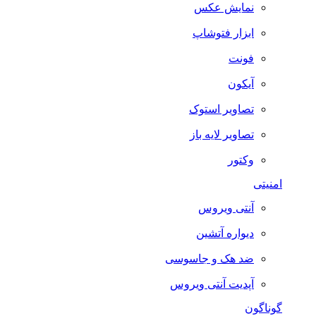
نمایش عکس
ابزار فتوشاپ
فونت
آیکون
تصاویر استوک
تصاویر لایه باز
وکتور
امنیتی
آنتی ویروس
دیواره آتشین
ضد هک و جاسوسی
آپدیت آنتی ویروس
گوناگون