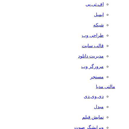
اف.تی.پی
ایمیل
شبکه
طراحی وب
قالب سایت
مدیریت دانلود
مرورگر وب
مسنجر
مالتی مدیا
دی.وی.دی
مبدل
نمایش فیلم
ویرایشگر صوت