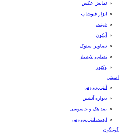
نمایش عکس
ابزار فتوشاپ
فونت
آیکون
تصاویر استوک
تصاویر لایه باز
وکتور
امنیتی
آنتی ویروس
دیواره آتشین
ضد هک و جاسوسی
آپدیت آنتی ویروس
گوناگون