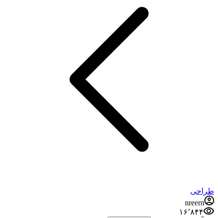
طراحی
nreern
۱۶٬۸۴۴