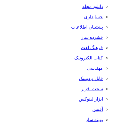
دانلود مجله
حسابداری
پشتیبان اطلاعات
فشرده ساز
فرهنگ لغت
کتاب الکترونیک
مهندسی
فایل و دیسک
سخت افزار
ابزار لینوکس
آفیس
بهینه ساز