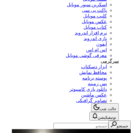
اسکرین سیور موبایل
پاکت پی سی
کلیپ موبایل
عکس موبایل
کتاب موبایل
نرم افزار اندروید
بازی اندروید
آیفون
اس ام اس
معرفی گوشی موبایل
سرگرمی
ابزار دسکتاپ
محافظ نمایش
پوسته برنامه
پس زمینه
دانلود بازی کامپیوتر
عکس ماشین
تصاویر گرافیکی
حالت شب
نوتیفیکیشن
جستجو