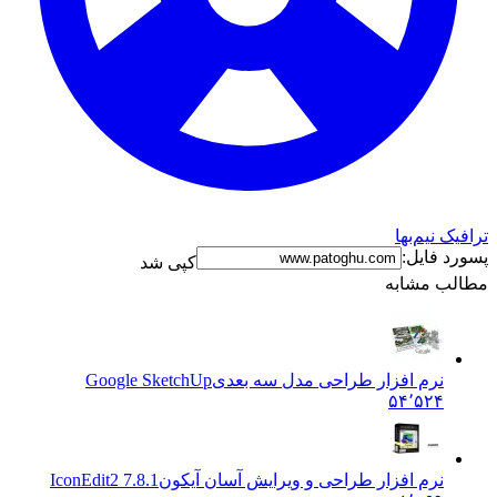
ک نیم‌بها
د فایل:
کپی شد
ب مشابه
نرم افزار طراحی مدل سه بعدی
Google SketchUp
۵۴٬۵۲۴
نرم افزار طراحی و ویرایش آسان آیکون
IconEdit2 7.8.1