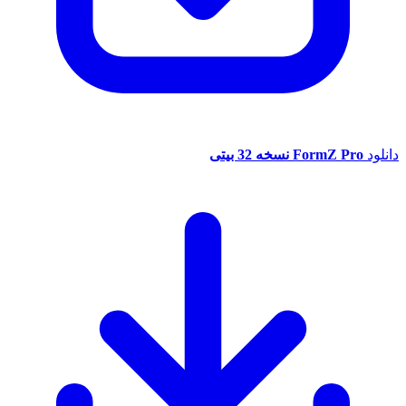
د
FormZ Pro نسخه 32 بیتی