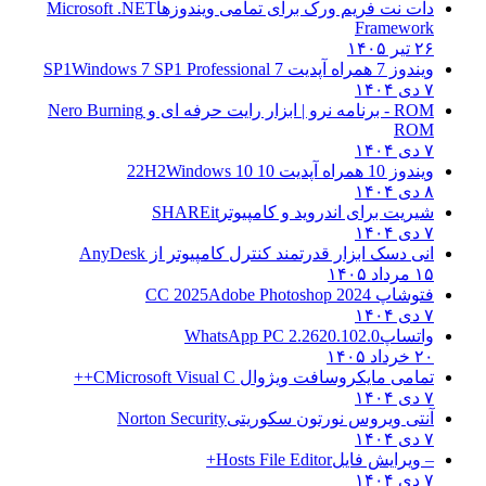
دات نت فریم ورک برای تمامی ویندوزها
Microsoft .NET
Framework
۲۶ تیر ۱۴۰۵
ویندوز 7 همراه آپدیت 7 SP1
Windows 7 SP1 Professional
۷ دی ۱۴۰۴
ROM - برنامه نرو | ابزار رایت حرفه ای و
Nero Burning
ROM
۷ دی ۱۴۰۴
ویندوز 10 همراه آپدیت 10 22H2
Windows 10
۸ دی ۱۴۰۴
شیریت برای اندروید و کامپیوتر
SHAREit
۷ دی ۱۴۰۴
انی دسک ابزار قدرتمند کنترل کامپیوتر از
AnyDesk
۱۵ مرداد ۱۴۰۵
فتوشاپ CC 2025
Adobe Photoshop 2024
۷ دی ۱۴۰۴
واتساپ
WhatsApp PC 2.2620.102.0
۲۰ خرداد ۱۴۰۵
تمامی مایکروسافت ویژوال C
Microsoft Visual C++
۷ دی ۱۴۰۴
آنتی ویروس نورتون سکوریتی
Norton Security
۷ دی ۱۴۰۴
– ویرایش فایل
Hosts File Editor+
۷ دی ۱۴۰۴