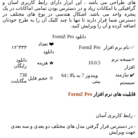
طراحی می باشد ، این ابزار دارای رابط کاربری آسان و
یکی با امکانات زیاد و در دسترس بودن تمامی اماکانات در یک
ه واحد می باشد. اشکال هندسی در نوع های مختلف در
س شما قرار دارند تا تنها با چند کلیک آن را به طرح خودتان
ه کرده و آن را ویرایش کنید.
دانلود FormZ Pro
❤️ تعداد
م نرم افزار
FormZ Pro
۱۲٬۳۳۳
دانلود
خه نرم
دانلود
10.0.5
🔥 هزینه
رایگان
ر
یازمند
738
ویندوز 7 به بالا | 64
🔆 حجم فایل
مگابایت
بیتی
تم
یت های نرم افزار
FormZ Pro
بط کاربری آسان
 دسترس قرار گرفتن مدل های مختلف دو بعدی و سه بعدی
ویرایش