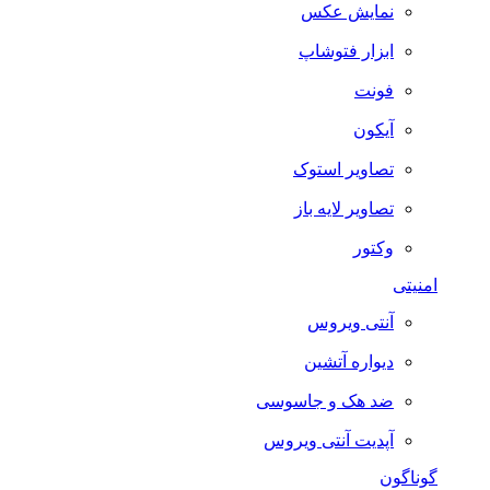
نمایش عکس
ابزار فتوشاپ
فونت
آیکون
تصاویر استوک
تصاویر لایه باز
وکتور
امنیتی
آنتی ویروس
دیواره آتشین
ضد هک و جاسوسی
آپدیت آنتی ویروس
گوناگون