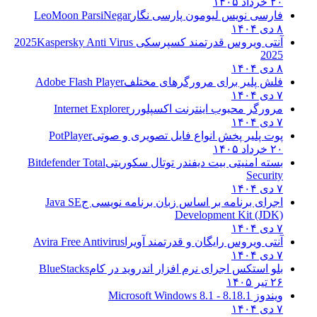
۲۰ خرداد ۱۴۰۵
فارسی نویس لیومون پارسی نگار
LeoMoon ParsiNegar
۸ دی ۱۴۰۴
آنتی ویروس قدرتمند کسپرسکی 2025
Kaspersky Anti Virus
2025
۸ دی ۱۴۰۴
فلش پلیر برای مرورگرهای مختلف
Adobe Flash Player
۷ دی ۱۴۰۴
مرورگر محبوب اینترنت اکسپلورر
Internet Explorer
۷ دی ۱۴۰۴
پوت پلیر پخش انواع فایل تصویری و صوتی
PotPlayer
۲۰ خرداد ۱۴۰۵
بسته امنیتی بیت دیفندر توتال سکوریتی
Bitdefender Total
Security
۷ دی ۱۴۰۴
اجرای برنامه بر اساس زبان برنامه نویسی ج
Java SE
Development Kit (JDK)
۷ دی ۱۴۰۴
آنتی ویروس رایگان و قدرتمند آویرا
Avira Free Antivirus
۷ دی ۱۴۰۴
بلو استکس اجرای نرم افزار اندروید در کام
BlueStacks
۲۶ تیر ۱۴۰۵
ویندوز 8.1
8.1 - Microsoft Windows 8.1
۷ دی ۱۴۰۴