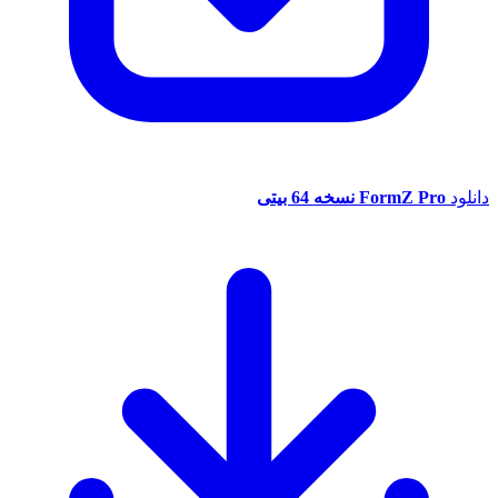
د
FormZ Pro نسخه 64 بیتی