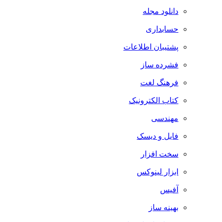
دانلود مجله
حسابداری
پشتیبان اطلاعات
فشرده ساز
فرهنگ لغت
کتاب الکترونیک
مهندسی
فایل و دیسک
سخت افزار
ابزار لینوکس
آفیس
بهینه ساز