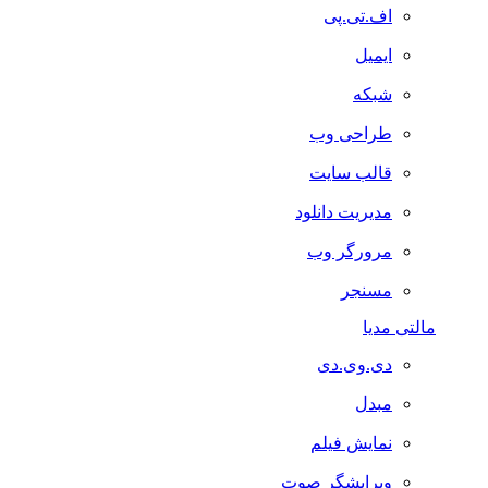
اف.تی.پی
ایمیل
شبکه
طراحی وب
قالب سایت
مدیریت دانلود
مرورگر وب
مسنجر
مالتی مدیا
دی.وی.دی
مبدل
نمایش فیلم
ویرایشگر صوت