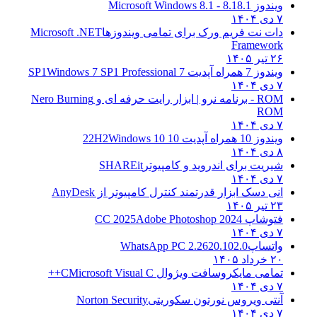
ویندوز 8.1
8.1 - Microsoft Windows 8.1
۷ دی ۱۴۰۴
دات نت فریم ورک برای تمامی ویندوزها
Microsoft .NET
Framework
۲۶ تیر ۱۴۰۵
ویندوز 7 همراه آپدیت 7 SP1
Windows 7 SP1 Professional
۷ دی ۱۴۰۴
ROM - برنامه نرو | ابزار رایت حرفه ای و
Nero Burning
ROM
۷ دی ۱۴۰۴
ویندوز 10 همراه آپدیت 10 22H2
Windows 10
۸ دی ۱۴۰۴
شیریت برای اندروید و کامپیوتر
SHAREit
۷ دی ۱۴۰۴
انی دسک ابزار قدرتمند کنترل کامپیوتر از
AnyDesk
۲۳ تیر ۱۴۰۵
فتوشاپ CC 2025
Adobe Photoshop 2024
۷ دی ۱۴۰۴
واتساپ
WhatsApp PC 2.2620.102.0
۲۰ خرداد ۱۴۰۵
تمامی مایکروسافت ویژوال C
Microsoft Visual C++
۷ دی ۱۴۰۴
آنتی ویروس نورتون سکوریتی
Norton Security
۷ دی ۱۴۰۴