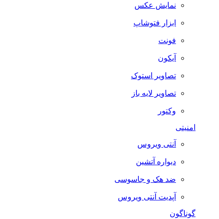
نمایش عکس
ابزار فتوشاپ
فونت
آیکون
تصاویر استوک
تصاویر لایه باز
وکتور
امنیتی
آنتی ویروس
دیواره آتشین
ضد هک و جاسوسی
آپدیت آنتی ویروس
گوناگون