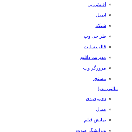
اف.تی.پی
ایمیل
شبکه
طراحی وب
قالب سایت
مدیریت دانلود
مرورگر وب
مسنجر
مالتی مدیا
دی.وی.دی
مبدل
نمایش فیلم
ویرایشگر صوت