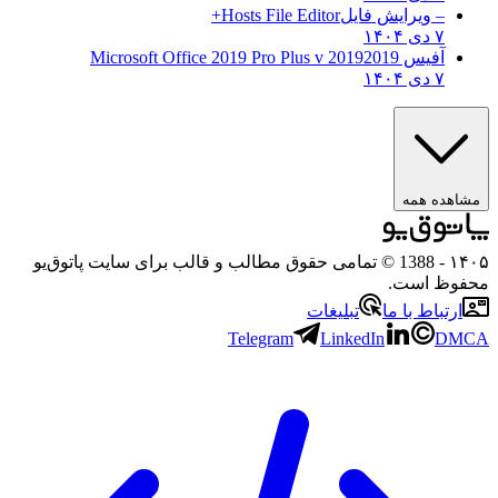
– ویرایش فایل
Hosts File Editor+
۷ دی ۱۴۰۴
آفیس 2019
2019 Microsoft Office 2019 Pro Plus v
۷ دی ۱۴۰۴
ه همه
- 1388 © تمامی حقوق مطالب و قالب برای سایت پاتوق‌یو
 است.
باط با ما
تبلیغات
Telegram
LinkedIn