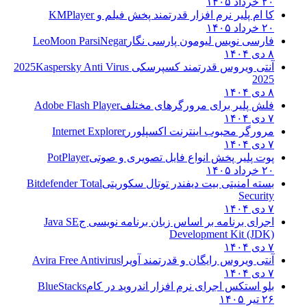
۲۰ خرداد ۱۴۰۵
کا ام پلیر نرم افزار قدرتمند پخش فیلم و
KMPlayer
۲۰ خرداد ۱۴۰۵
فارسی نویس لیومون پارسی نگار
LeoMoon ParsiNegar
۸ دی ۱۴۰۴
آنتی ویروس قدرتمند کسپرسکی 2025
Kaspersky Anti Virus
2025
۸ دی ۱۴۰۴
فلش پلیر برای مرورگرهای مختلف
Adobe Flash Player
۷ دی ۱۴۰۴
مرورگر محبوب اینترنت اکسپلورر
Internet Explorer
۷ دی ۱۴۰۴
پوت پلیر پخش انواع فایل تصویری و صوتی
PotPlayer
۲۰ خرداد ۱۴۰۵
بسته امنیتی بیت دیفندر توتال سکوریتی
Bitdefender Total
Security
۷ دی ۱۴۰۴
اجرای برنامه بر اساس زبان برنامه نویسی ج
Java SE
Development Kit (JDK)
۷ دی ۱۴۰۴
آنتی ویروس رایگان و قدرتمند آویرا
Avira Free Antivirus
۷ دی ۱۴۰۴
بلو استکس اجرای نرم افزار اندروید در کام
BlueStacks
۲۶ تیر ۱۴۰۵