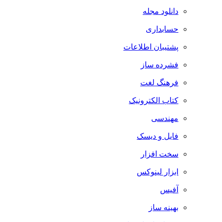
دانلود مجله
حسابداری
پشتیبان اطلاعات
فشرده ساز
فرهنگ لغت
کتاب الکترونیک
مهندسی
فایل و دیسک
سخت افزار
ابزار لینوکس
آفیس
بهینه ساز