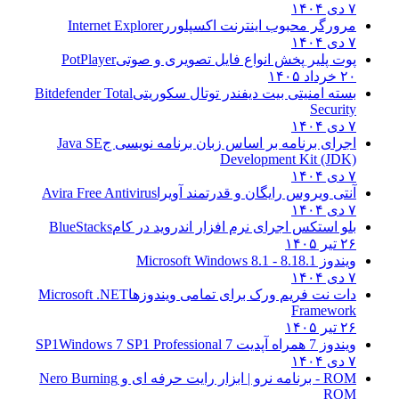
۷ دی ۱۴۰۴
مرورگر محبوب اینترنت اکسپلورر
Internet Explorer
۷ دی ۱۴۰۴
پوت پلیر پخش انواع فایل تصویری و صوتی
PotPlayer
۲۰ خرداد ۱۴۰۵
بسته امنیتی بیت دیفندر توتال سکوریتی
Bitdefender Total
Security
۷ دی ۱۴۰۴
اجرای برنامه بر اساس زبان برنامه نویسی ج
Java SE
Development Kit (JDK)
۷ دی ۱۴۰۴
آنتی ویروس رایگان و قدرتمند آویرا
Avira Free Antivirus
۷ دی ۱۴۰۴
بلو استکس اجرای نرم افزار اندروید در کام
BlueStacks
۲۶ تیر ۱۴۰۵
ویندوز 8.1
8.1 - Microsoft Windows 8.1
۷ دی ۱۴۰۴
دات نت فریم ورک برای تمامی ویندوزها
Microsoft .NET
Framework
۲۶ تیر ۱۴۰۵
ویندوز 7 همراه آپدیت 7 SP1
Windows 7 SP1 Professional
۷ دی ۱۴۰۴
ROM - برنامه نرو | ابزار رایت حرفه ای و
Nero Burning
ROM