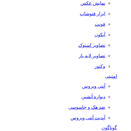
نمایش عکس
ابزار فتوشاپ
فونت
آیکون
تصاویر استوک
تصاویر لایه باز
وکتور
امنیتی
آنتی ویروس
دیواره آتشین
ضد هک و جاسوسی
آپدیت آنتی ویروس
گوناگون