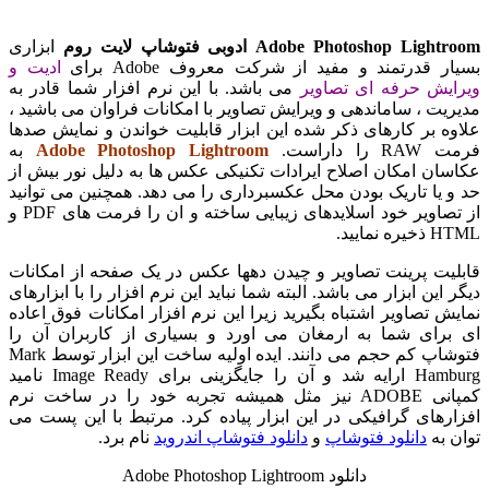
Adobe Photoshop Li ادوبی فتوشاپ لایت روم
ابزاری
 قدرتمند و مفید از شرکت معروف Adobe برای
ادیت و
یش حرفه ای تصاویر
می باشد. با این نرم افزار شما قادر به
یت ، ساماندهی و ویرایش تصاویر با امکانات فراوان می باشید ،
ه بر کارهای ذکر شده این ابزار قابلیت خواندن و نمایش صدها
ا داراست.
Adobe Photoshop Lightroom
به
ان امکان اصلاح ایرادات تکنیکی عکس ها به دلیل نور بیش از
 یا تاریک بودن محل عکسبرداری را می دهد. همچنین می توانید
از تصاویر خود اسلایدهای زیبایی ساخته و ان را فرمت های PDF و
نمایید.
یت پرینت تصاویر و چیدن دهها عکس در یک صفحه از امکانات
این ابزار می باشد. البته شما نباید این نرم افزار را با ابزارهای
ش تصاویر اشتباه بگیرید زیرا این نرم افزار امکانات فوق اعاده
رای شما به ارمغان می اورد و بسیاری از کاربران آن را
فتوشاپ کم حجم می دانند. ایده اولیه ساخت این ابزار توسط Mark
Hamburg ارایه شد و آن را جایگزینی برای Image Ready نامید
کمپانی ADOBE نیز مثل همیشه تجربه خود را در ساخت نرم
رهای گرافیکی در این ابزار پیاده کرد. مرتبط با این پست می
 به
دانلود فتوشاپ
و
دانلود فتوشاپ اندروید
نام برد.
دانلود Adobe Photoshop Lightroom