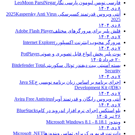
فارسی نویس لیومون پارسی نگار
LeoMoon ParsiNegar
۸ دی ۱۴۰۴
آنتی ویروس قدرتمند کسپرسکی 2025
Kaspersky Anti Virus
2025
۸ دی ۱۴۰۴
فلش پلیر برای مرورگرهای مختلف
Adobe Flash Player
۷ دی ۱۴۰۴
مرورگر محبوب اینترنت اکسپلورر
Internet Explorer
۷ دی ۱۴۰۴
پوت پلیر پخش انواع فایل تصویری و صوتی
PotPlayer
۲۰ خرداد ۱۴۰۵
بسته امنیتی بیت دیفندر توتال سکوریتی
Bitdefender Total
Security
۷ دی ۱۴۰۴
اجرای برنامه بر اساس زبان برنامه نویسی ج
Java SE
Development Kit (JDK)
۷ دی ۱۴۰۴
آنتی ویروس رایگان و قدرتمند آویرا
Avira Free Antivirus
۷ دی ۱۴۰۴
بلو استکس اجرای نرم افزار اندروید در کام
BlueStacks
۲۶ تیر ۱۴۰۵
ویندوز 8.1
8.1 - Microsoft Windows 8.1
۷ دی ۱۴۰۴
دات نت فریم ورک برای تمامی ویندوزها
Microsoft .NET