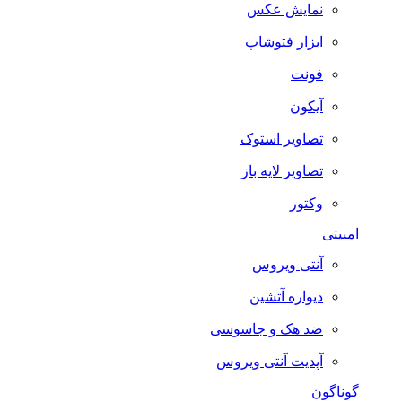
نمایش عکس
ابزار فتوشاپ
فونت
آیکون
تصاویر استوک
تصاویر لایه باز
وکتور
امنیتی
آنتی ویروس
دیواره آتشین
ضد هک و جاسوسی
آپدیت آنتی ویروس
گوناگون