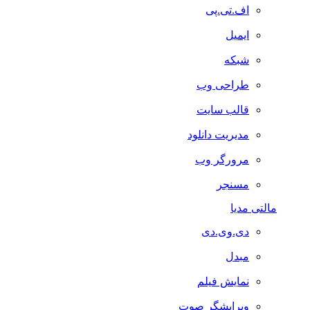
اف.تی.پی
ایمیل
شبکه
طراحی وب
قالب سایت
مدیریت دانلود
مرورگر وب
مسنجر
مالتی مدیا
دی.وی.دی
مبدل
نمایش فیلم
ویرایشگر صوت