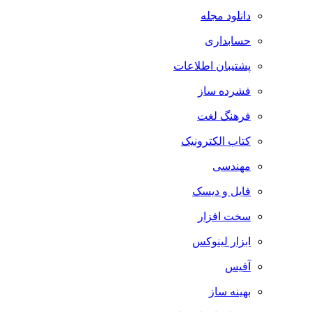
دانلود مجله
حسابداری
پشتیبان اطلاعات
فشرده ساز
فرهنگ لغت
کتاب الکترونیک
مهندسی
فایل و دیسک
سخت افزار
ابزار لینوکس
آفیس
بهینه ساز