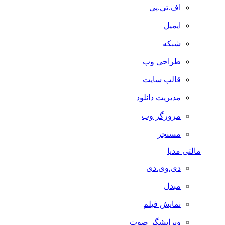
اف.تی.پی
ایمیل
شبکه
طراحی وب
قالب سایت
مدیریت دانلود
مرورگر وب
مسنجر
مالتی مدیا
دی.وی.دی
مبدل
نمایش فیلم
ویرایشگر صوت