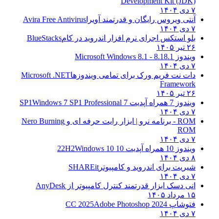
Development Kit (JDK)
۷ دی ۱۴۰۴
آنتی ویروس رایگان و قدرتمند آویرا
Avira Free Antivirus
۷ دی ۱۴۰۴
بلو استکس اجرای نرم افزار اندروید در کام
BlueStacks
۲۶ تیر ۱۴۰۵
ویندوز 8.1
8.1 - Microsoft Windows 8.1
۷ دی ۱۴۰۴
دات نت فریم ورک برای تمامی ویندوزها
Microsoft .NET
Framework
۲۶ تیر ۱۴۰۵
ویندوز 7 همراه آپدیت 7 SP1
Windows 7 SP1 Professional
۷ دی ۱۴۰۴
ROM - برنامه نرو | ابزار رایت حرفه ای و
Nero Burning
ROM
۷ دی ۱۴۰۴
ویندوز 10 همراه آپدیت 10 22H2
Windows 10
۸ دی ۱۴۰۴
شیریت برای اندروید و کامپیوتر
SHAREit
۷ دی ۱۴۰۴
انی دسک ابزار قدرتمند کنترل کامپیوتر از
AnyDesk
۱۵ مرداد ۱۴۰۵
فتوشاپ CC 2025
Adobe Photoshop 2024
۷ دی ۱۴۰۴