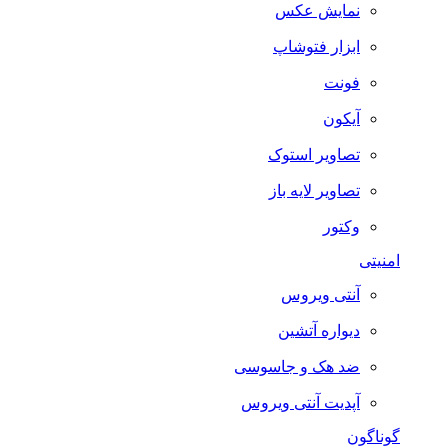
نمایش عکس
ابزار فتوشاپ
فونت
آیکون
تصاویر استوک
تصاویر لایه باز
وکتور
امنیتی
آنتی ویروس
دیواره آتشین
ضد هک و جاسوسی
آپدیت آنتی ویروس
گوناگون