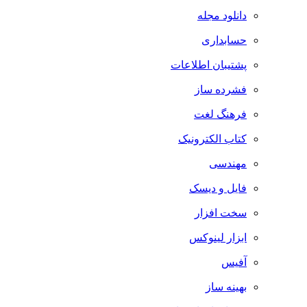
دانلود مجله
حسابداری
پشتیبان اطلاعات
فشرده ساز
فرهنگ لغت
کتاب الکترونیک
مهندسی
فایل و دیسک
سخت افزار
ابزار لینوکس
آفیس
بهینه ساز