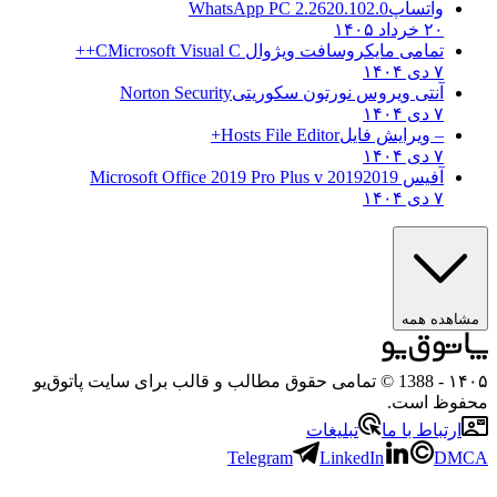
واتساپ
WhatsApp PC 2.2620.102.0
۲۰ خرداد ۱۴۰۵
تمامی مایکروسافت ویژوال C
Microsoft Visual C++
۷ دی ۱۴۰۴
آنتی ویروس نورتون سکوریتی
Norton Security
۷ دی ۱۴۰۴
– ویرایش فایل
Hosts File Editor+
۷ دی ۱۴۰۴
آفیس 2019
2019 Microsoft Office 2019 Pro Plus v
۷ دی ۱۴۰۴
هده همه
۱
- 1388 © تمامی حقوق مطالب و قالب برای سایت پاتوق‌یو
وظ است.
رتباط با ما
تبلیغات
Telegram
LinkedIn
D