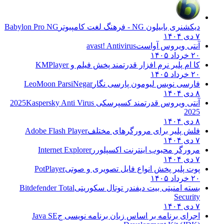
دیکشنری بابیلون NG - فرهنگ لغت کامپیوتر
Babylon Pro NG
۷ دی ۱۴۰۴
آنتی ویروس آواست
avast! Antivirus
۲۰ خرداد ۱۴۰۵
کا ام پلیر نرم افزار قدرتمند پخش فیلم و
KMPlayer
۲۰ خرداد ۱۴۰۵
فارسی نویس لیومون پارسی نگار
LeoMoon ParsiNegar
۸ دی ۱۴۰۴
آنتی ویروس قدرتمند کسپرسکی 2025
Kaspersky Anti Virus
2025
۸ دی ۱۴۰۴
فلش پلیر برای مرورگرهای مختلف
Adobe Flash Player
۷ دی ۱۴۰۴
مرورگر محبوب اینترنت اکسپلورر
Internet Explorer
۷ دی ۱۴۰۴
پوت پلیر پخش انواع فایل تصویری و صوتی
PotPlayer
۲۰ خرداد ۱۴۰۵
بسته امنیتی بیت دیفندر توتال سکوریتی
Bitdefender Total
Security
۷ دی ۱۴۰۴
اجرای برنامه بر اساس زبان برنامه نویسی ج
Java SE