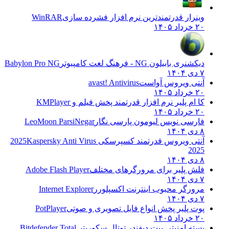
وینرار قدرتمندترین نرم افزار فشرده سازی
WinRAR
۲۰ خرداد ۱۴۰۵
دیکشنری بابیلون NG - فرهنگ لغت کامپیوتر
Babylon Pro NG
۷ دی ۱۴۰۴
آنتی ویروس آواست
avast! Antivirus
۲۰ خرداد ۱۴۰۵
کا ام پلیر نرم افزار قدرتمند پخش فیلم و
KMPlayer
۲۰ خرداد ۱۴۰۵
فارسی نویس لیومون پارسی نگار
LeoMoon ParsiNegar
۸ دی ۱۴۰۴
آنتی ویروس قدرتمند کسپرسکی 2025
Kaspersky Anti Virus
2025
۸ دی ۱۴۰۴
فلش پلیر برای مرورگرهای مختلف
Adobe Flash Player
۷ دی ۱۴۰۴
مرورگر محبوب اینترنت اکسپلورر
Internet Explorer
۷ دی ۱۴۰۴
پوت پلیر پخش انواع فایل تصویری و صوتی
PotPlayer
۲۰ خرداد ۱۴۰۵
بسته امنیتی بیت دیفندر توتال سکوریتی
Bitdefender Total