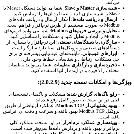
می‌کند.
- شبیه‌سازی Master و Slave
: شما می‌توانید دستگاه Master یا
Slave را شبیه‌سازی کنید و عملکرد آن‌ها را آزمایش کنید.
- ارسال و دریافت داده‌ها
: امکان ارسال و دریافت داده‌های
Modbus به صورت مستقیم از طریق نرم‌افزار فراهم است.
- تحلیل و بررسی فریم‌های Modbus
: شما می‌توانید فریم‌های
Modbus را ایجاد و تحلیل کنید و مشکلات را شناسایی کنید.
- سازگاری با دستگاه‌های صنعتی
: این نرم‌افزار با بسیاری از
دستگاه‌های صنعتی و پروتکل‌های استاندارد سازگار است.
- ابزارهای عیب‌یابی
: قابلیت‌های عیب‌یابی پیشرفته‌ای برای
حل مشکلات ارتباطی و شناسایی خطاها وجود دارد.
- ذخیره‌سازی و بارگذاری تنظیمات
: شما می‌توانید تنظیمات
مختلف را ذخیره و در آینده از آنها استفاده کنید.
ویژگی‌ها و امکانات نسخه جدید (2.0.2.9):
- رفع باگ‌های گزارش شده
: مشکلات و باگ‌های نسخه‌های
قبلی در این نسخه به طور کامل رفع شده‌اند.
- بهبود پشتیبانی از Modbus TCP
: عملکرد ارتباطی از طریق
پروتکل Modbus TCP بهبود یافته و سرعت و دقت آن افزایش
یافته است.
- بهینه‌سازی عملکرد نرم‌افزار
: در این نسخه، عملکرد کلی
نرم‌افزار بهبود یافته و پردازش داده‌ها سریع‌تر شده است.
- اضافه شدن پشتیبانی از پروتکل‌های جدید
: این نسخه از