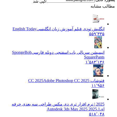
کپی شد
مطالب مشابه
انگلیش تودی فیلم آموزش زبان انگليسی
English Today
۵۵۹٬۳۳۵
انیمیشن سریالی باب اسفنجی دوبله فارسی
SpongeBob
SquarePants
۱٬۵۸۳٬۱۳۶
فتوشاپ CC 2025
Adobe Photoshop CC 2025
۱۱٬۹۵۶
2025 | نرم افزار تری دی مکس طراحی سه بعدی حرفه
ای
Autodesk 3ds Max 2025 2025.1
۵۱۸٬۰۴۸