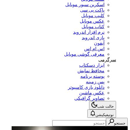
اسکرین سیور موبایل
پاکت پی سی
کلیپ موبایل
عکس موبایل
کتاب موبایل
نرم افزار اندروید
بازی اندروید
آیفون
اس ام اس
معرفی گوشی موبایل
سرگرمی
ابزار دسکتاپ
محافظ نمایش
پوسته برنامه
پس زمینه
دانلود بازی کامپیوتر
عکس ماشین
تصاویر گرافیکی
حالت شب
نوتیفیکیشن
جستجو