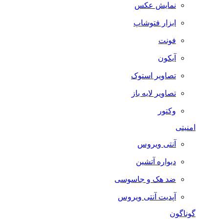
نمایش عکس
ابزار فتوشاپ
فونت
آیکون
تصاویر استوک
تصاویر لایه باز
وکتور
امنیتی
آنتی ویروس
دیواره آتشین
ضد هک و جاسوسی
آپدیت آنتی ویروس
گوناگون