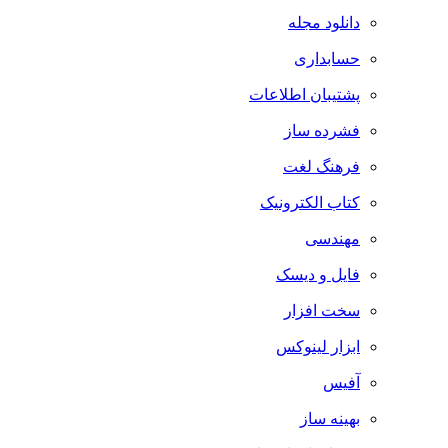
دانلود مجله
حسابداری
پشتیبان اطلاعات
فشرده ساز
فرهنگ لغت
کتاب الکترونیک
مهندسی
فایل و دیسک
سخت افزار
ابزار لینوکس
آفیس
بهینه ساز