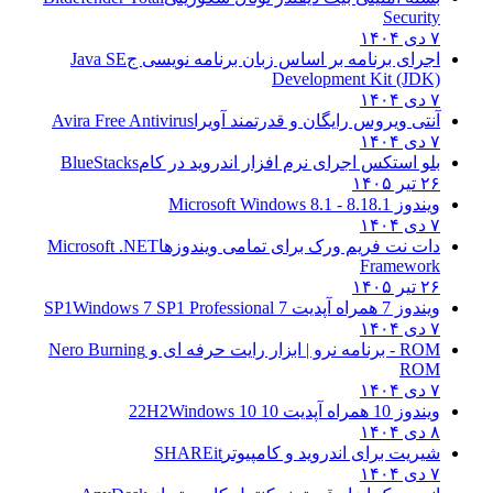
Security
۷ دی ۱۴۰۴
اجرای برنامه بر اساس زبان برنامه نویسی ج
Java SE
Development Kit (JDK)
۷ دی ۱۴۰۴
آنتی ویروس رایگان و قدرتمند آویرا
Avira Free Antivirus
۷ دی ۱۴۰۴
بلو استکس اجرای نرم افزار اندروید در کام
BlueStacks
۲۶ تیر ۱۴۰۵
ویندوز 8.1
8.1 - Microsoft Windows 8.1
۷ دی ۱۴۰۴
دات نت فریم ورک برای تمامی ویندوزها
Microsoft .NET
Framework
۲۶ تیر ۱۴۰۵
ویندوز 7 همراه آپدیت 7 SP1
Windows 7 SP1 Professional
۷ دی ۱۴۰۴
ROM - برنامه نرو | ابزار رایت حرفه ای و
Nero Burning
ROM
۷ دی ۱۴۰۴
ویندوز 10 همراه آپدیت 10 22H2
Windows 10
۸ دی ۱۴۰۴
شیریت برای اندروید و کامپیوتر
SHAREit
۷ دی ۱۴۰۴