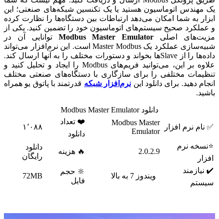
یک مهندس اتوماسیون هستید یا یک تکنسین شبکه‌های صنعتی؛ این
ابزار به شما امکان می‌دهد ارتباطات بین دستگاه‌ها را نظارت کرده
و عملکرد صحیح سیستم‌های اتوماسیون خود را تضمین کنید. یکی از
مزیت‌های اصلی
Modbus Master Emulator
توانایی آن در
شبیه‌سازی عملکرد یک Master Modbus است. این نرم‌افزار می‌تواند
داده‌ها را از Slave‌ها بخواند و دستورات مختلف را به آنها ارسال کند.
علاوه بر این، می‌توانید فریم‌های Modbus را ایجاد و تحلیل کنید و
تنظیمات مختلفی را برای سازگاری با دستگاه‌های صنعتی مختلف
انجام دهید. برای دانلود این
نرم‌افزار شبکه
قدرتمند با پاتوق یو همراه
باشید.
دانلود Modbus Master Emulator
❤️ تعداد
Modbus Master
✅ نام نرم افزار
۱٬۰۸۸
Emulator
دانلود
⭐نسخه نرم
دانلود
2.0.2.9
🔥 هزینه
رایگان
افزار
✔️ نیازمند
🔆 حجم
ویندوز 7 به بالا
72MB
فایل
سیستم