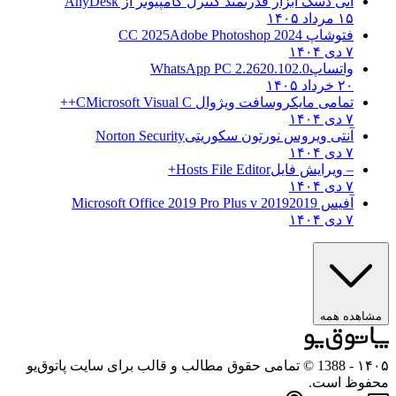
انی دسک ابزار قدرتمند کنترل کامپیوتر از
AnyDesk
۱۵ مرداد ۱۴۰۵
فتوشاپ CC 2025
Adobe Photoshop 2024
۷ دی ۱۴۰۴
واتساپ
WhatsApp PC 2.2620.102.0
۲۰ خرداد ۱۴۰۵
تمامی مایکروسافت ویژوال C
Microsoft Visual C++
۷ دی ۱۴۰۴
آنتی ویروس نورتون سکوریتی
Norton Security
۷ دی ۱۴۰۴
– ویرایش فایل
Hosts File Editor+
۷ دی ۱۴۰۴
آفیس 2019
2019 Microsoft Office 2019 Pro Plus v
۷ دی ۱۴۰۴
مشاهده همه
۱۴۰۵
- 1388 © تمامی حقوق مطالب و قالب برای سایت پاتوق‌یو
محفوظ است.