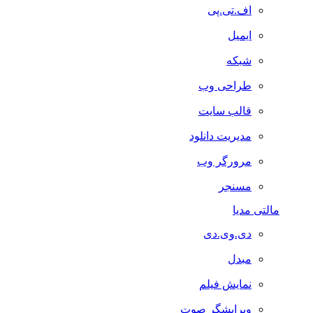
اف.تی.پی
ایمیل
شبکه
طراحی وب
قالب سایت
مدیریت دانلود
مرورگر وب
مسنجر
مالتی مدیا
دی.وی.دی
مبدل
نمایش فیلم
ویرایشگر صوت