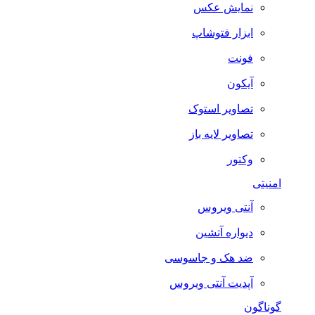
نمایش عکس
ابزار فتوشاپ
فونت
آیکون
تصاویر استوک
تصاویر لایه باز
وکتور
امنیتی
آنتی ویروس
دیواره آتشین
ضد هک و جاسوسی
آپدیت آنتی ویروس
گوناگون