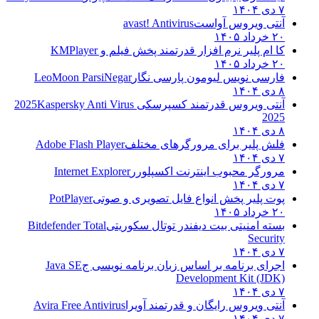
۷ دی ۱۴۰۴
آنتی ویروس آواست
avast! Antivirus
۲۰ خرداد ۱۴۰۵
کا ام پلیر نرم افزار قدرتمند پخش فیلم و
KMPlayer
۲۰ خرداد ۱۴۰۵
فارسی نویس لیومون پارسی نگار
LeoMoon ParsiNegar
۸ دی ۱۴۰۴
آنتی ویروس قدرتمند کسپرسکی 2025
Kaspersky Anti Virus
2025
۸ دی ۱۴۰۴
فلش پلیر برای مرورگرهای مختلف
Adobe Flash Player
۷ دی ۱۴۰۴
مرورگر محبوب اینترنت اکسپلورر
Internet Explorer
۷ دی ۱۴۰۴
پوت پلیر پخش انواع فایل تصویری و صوتی
PotPlayer
۲۰ خرداد ۱۴۰۵
بسته امنیتی بیت دیفندر توتال سکوریتی
Bitdefender Total
Security
۷ دی ۱۴۰۴
اجرای برنامه بر اساس زبان برنامه نویسی ج
Java SE
Development Kit (JDK)
۷ دی ۱۴۰۴
آنتی ویروس رایگان و قدرتمند آویرا
Avira Free Antivirus
۷ دی ۱۴۰۴