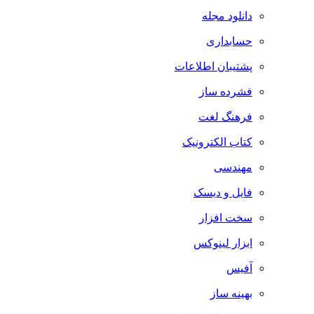
دانلود مجله
حسابداری
پشتیبان اطلاعات
فشرده ساز
فرهنگ لغت
کتاب الکترونیک
مهندسی
فایل و دیسک
سخت افزار
ابزار لینوکس
آفیس
بهینه ساز