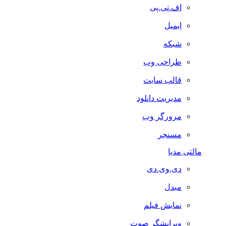
اف.تی.پی
ایمیل
شبکه
طراحی وب
قالب سایت
مدیریت دانلود
مرورگر وب
مسنجر
مالتی مدیا
دی.وی.دی
مبدل
نمایش فیلم
ویرایشگر صوت