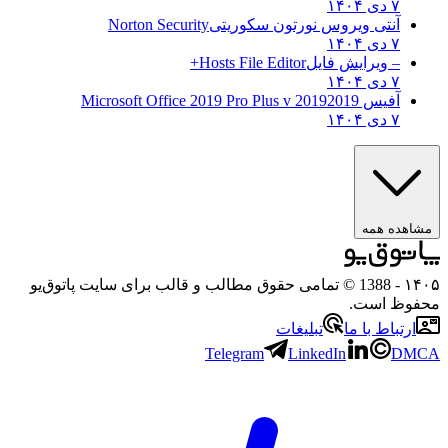
۷ دی ۱۴۰۴
آنتی ویروس نورتون سکوریتی
Norton Security
۷ دی ۱۴۰۴
– ویرایش فایل
Hosts File Editor+
۷ دی ۱۴۰۴
آفیس 2019
2019 Microsoft Office 2019 Pro Plus v
۷ دی ۱۴۰۴
هده همه
۱
- 1388 © تمامی حقوق مطالب و قالب برای سایت پاتوق‌یو
وظ است.
رتباط با ما
تبلیغات
Telegram
LinkedIn
D