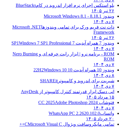
بلو استکس اجرای نرم افزار اندروید در کام
BlueStacks
۲۶ تیر ۱۴۰۵
ویندوز 8.1
8.1 - Microsoft Windows 8.1
۷ دی ۱۴۰۴
دات نت فریم ورک برای تمامی ویندوزها
Microsoft .NET
Framework
۲۶ تیر ۱۴۰۵
ویندوز 7 همراه آپدیت 7 SP1
Windows 7 SP1 Professional
۷ دی ۱۴۰۴
ROM - برنامه نرو | ابزار رایت حرفه ای و
Nero Burning
ROM
۷ دی ۱۴۰۴
ویندوز 10 همراه آپدیت 10 22H2
Windows 10
۸ دی ۱۴۰۴
شیریت برای اندروید و کامپیوتر
SHAREit
۷ دی ۱۴۰۴
انی دسک ابزار قدرتمند کنترل کامپیوتر از
AnyDesk
۱۵ مرداد ۱۴۰۵
فتوشاپ CC 2025
Adobe Photoshop 2024
۷ دی ۱۴۰۴
واتساپ
WhatsApp PC 2.2620.102.0
۲۰ خرداد ۱۴۰۵
تمامی مایکروسافت ویژوال C
Microsoft Visual C++