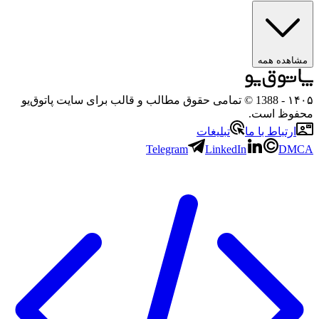
هده همه
۱
- 1388 © تمامی حقوق مطالب و قالب برای سایت پاتوق‌یو
وظ است.
رتباط با ما
تبلیغات
Telegram
LinkedIn
D