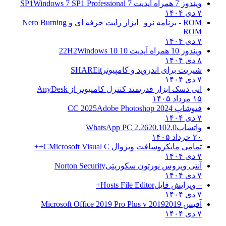
ویندوز 7 همراه آپدیت 7 SP1
Windows 7 SP1 Professional
۷ دی ۱۴۰۴
ROM - برنامه نرو | ابزار رایت حرفه ای و
Nero Burning
ROM
۷ دی ۱۴۰۴
ویندوز 10 همراه آپدیت 10 22H2
Windows 10
۸ دی ۱۴۰۴
شیریت برای اندروید و کامپیوتر
SHAREit
۷ دی ۱۴۰۴
انی دسک ابزار قدرتمند کنترل کامپیوتر از
AnyDesk
۱۵ مرداد ۱۴۰۵
فتوشاپ CC 2025
Adobe Photoshop 2024
۷ دی ۱۴۰۴
واتساپ
WhatsApp PC 2.2620.102.0
۲۰ خرداد ۱۴۰۵
تمامی مایکروسافت ویژوال C
Microsoft Visual C++
۷ دی ۱۴۰۴
آنتی ویروس نورتون سکوریتی
Norton Security
۷ دی ۱۴۰۴
– ویرایش فایل
Hosts File Editor+
۷ دی ۱۴۰۴
آفیس 2019
2019 Microsoft Office 2019 Pro Plus v
۷ دی ۱۴۰۴