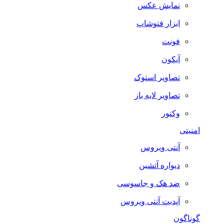
نمایش عکس
ابزار فتوشاپ
فونت
آیکون
تصاویر استوک
تصاویر لایه باز
وکتور
امنیتی
آنتی ویروس
دیواره آتشین
ضد هک و جاسوسی
آپدیت آنتی ویروس
گوناگون