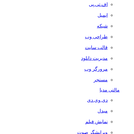
اف.تی.پی
ایمیل
شبکه
طراحی وب
قالب سایت
مدیریت دانلود
مرورگر وب
مسنجر
مالتی مدیا
دی.وی.دی
مبدل
نمایش فیلم
ویرایشگر صوت