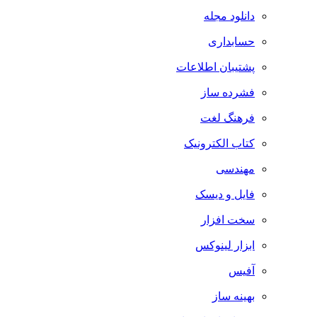
دانلود مجله
حسابداری
پشتیبان اطلاعات
فشرده ساز
فرهنگ لغت
کتاب الکترونیک
مهندسی
فایل و دیسک
سخت افزار
ابزار لینوکس
آفیس
بهینه ساز