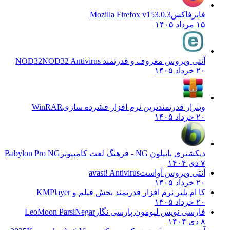
فایرفاکس
Mozilla Firefox v153.0.3
۱۵ مرداد ۱۴۰۵
آنتی ویروس معروف و قدرتمند NOD32
NOD32 Antivirus
۲۰ خرداد ۱۴۰۵
وینرار قدرتمندترین نرم افزار فشرده سازی
WinRAR
۲۰ خرداد ۱۴۰۵
دیکشنری بابیلون NG - فرهنگ لغت کامپیوتر
Babylon Pro NG
۷ دی ۱۴۰۴
آنتی ویروس آواست
avast! Antivirus
۲۰ خرداد ۱۴۰۵
کا ام پلیر نرم افزار قدرتمند پخش فیلم و
KMPlayer
۲۰ خرداد ۱۴۰۵
فارسی نویس لیومون پارسی نگار
LeoMoon ParsiNegar
۸ دی ۱۴۰۴