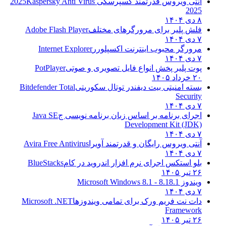
آنتی ویروس قدرتمند کسپرسکی 2025
Kaspersky Anti Virus
2025
۸ دی ۱۴۰۴
فلش پلیر برای مرورگرهای مختلف
Adobe Flash Player
۷ دی ۱۴۰۴
مرورگر محبوب اینترنت اکسپلورر
Internet Explorer
۷ دی ۱۴۰۴
پوت پلیر پخش انواع فایل تصویری و صوتی
PotPlayer
۲۰ خرداد ۱۴۰۵
بسته امنیتی بیت دیفندر توتال سکوریتی
Bitdefender Total
Security
۷ دی ۱۴۰۴
اجرای برنامه بر اساس زبان برنامه نویسی ج
Java SE
Development Kit (JDK)
۷ دی ۱۴۰۴
آنتی ویروس رایگان و قدرتمند آویرا
Avira Free Antivirus
۷ دی ۱۴۰۴
بلو استکس اجرای نرم افزار اندروید در کام
BlueStacks
۲۶ تیر ۱۴۰۵
ویندوز 8.1
8.1 - Microsoft Windows 8.1
۷ دی ۱۴۰۴
دات نت فریم ورک برای تمامی ویندوزها
Microsoft .NET
Framework
۲۶ تیر ۱۴۰۵