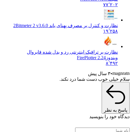
۷۷٬۲۰۲
نظارت و کنترل بر مصرف پهنای باند 2
Bitmeter 2 v3.6.0
۱۹٬۲۵۸
نظارت بر ترافیک اینترنتی رد و بدل شده فایروال
ویندوز
FirePlotter 2.24
۸٬۴۹۲
magn
۳ سال پیش
 خیلی خوب دست شما درد نکند.
خ به نظر
ه خود را بنویسید