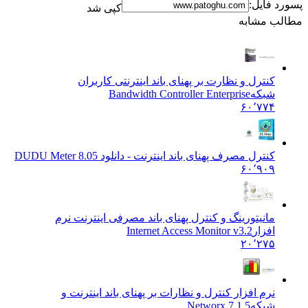
د فایل:
کپی شد
ب مشابه
کنترل و نظارت بر پهنای باند اینترنتی کاربران
شبکه
Bandwidth Controller Enterprise
۶۰٬۷۷۴
کنترل مصرف پهنای باند اینترنت - دانلود DU
DU Meter 8.05
۶۰٬۹۰۹
مانیتورینگ و کنترل پهنای باند مصرفی اینترنت نرم
افزار
Internet Access Monitor v3.2
۲۰٬۲۷۵
نرم افزار کنترل و نظارات بر پهنای باند اینترنت و
شبکه
Networx 7.1.5