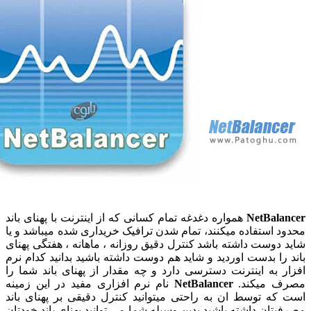
NetBala
همواره دغدغه تمام کسانی که از اینترنت با پهنای باند
د استفاده میکنند، تمام شدن ترافیک خریداری شده میباشد و یا
 دوست داشته باشد کنترل دقیق روزانه ، ماهانه ، هفتگی پهنای
 را بدست اوردید و شاید هم دوست داشته باشید بدانید کدام نرم
ر به اینترنت دسترسی دارد و چه مقدار از پهنای باند شما را
ف میکند.
NetBalancer
نام نرم افزاری مفید در این زمینه
که توسط ان به راحتی میتوانید کنترل دقیقی بر پهنای باند
یتان داشته باشید بدین وسیله شما می توانید پهنای باند خودتان