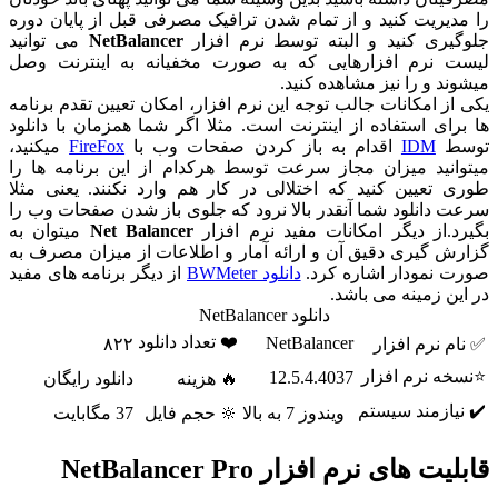
دیریت کنید و از تمام شدن ترافیک مصرفی قبل از پایان دوره
یری کنید و البته توسط نرم افزار
NetBalancer
می توانید
 نرم افزارهایی که به صورت مخفیانه به اینترنت وصل
د و را نیز مشاهده کنید.
از امکانات جالب توجه این نرم افزار، امکان تعیین تقدم برنامه
رای استفاده از اینترنت است. مثلا اگر شما همزمان با دانلود
ط
IDM
اقدام به باز کردن صفحات وب با
FireFox
میکنید،
انید میزان مجاز سرعت توسط هرکدام از این برنامه ها را
 تعیین کنید که اختلالی در کار هم وارد نکنند. یعنی مثلا
 دانلود شما آنقدر بالا نرود که جلوی باز شدن صفحات وب را
د.از دیگر امکانات مفید نرم افزار
Net Balancer
میتوان به
ش گیری دقیق آن و ارائه آمار و اطلاعات از میزان مصرف به
 نمودار اشاره کرد.
دانلود BWMeter
از دیگر برنامه های مفید
ین زمینه می باشد.
دانلود NetBalancer
❤️ تعداد دانلود
NetBalancer
م نرم افزار
۸۲۲
ه نرم افزار
12.5.4.4037
🔥 هزینه
دانلود رایگان
یازمند سیستم
ویندوز 7 به بالا
🔆 حجم فایل
37 مگابایت
ت های نرم افزار NetBalancer Pro