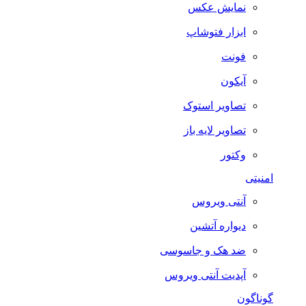
نمایش عکس
ابزار فتوشاپ
فونت
آیکون
تصاویر استوک
تصاویر لایه باز
وکتور
امنیتی
آنتی ویروس
دیواره آتشین
ضد هک و جاسوسی
آپدیت آنتی ویروس
گوناگون