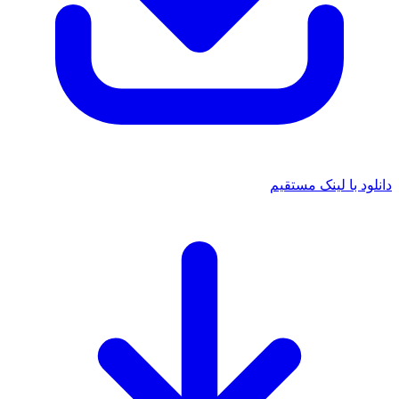
د با لینک مستقیم