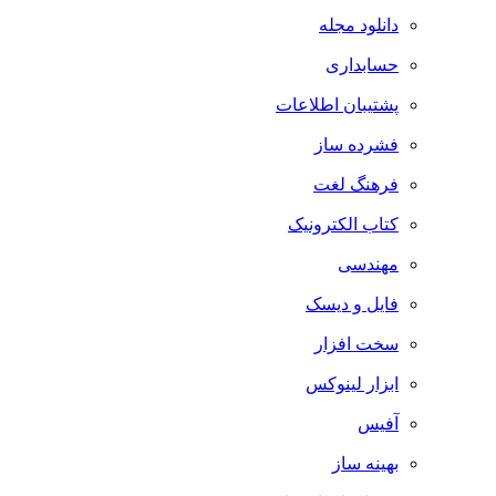
دانلود مجله
حسابداری
پشتیبان اطلاعات
فشرده ساز
فرهنگ لغت
کتاب الکترونیک
مهندسی
فایل و دیسک
سخت افزار
ابزار لینوکس
آفیس
بهینه ساز