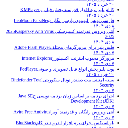
۲۰ خرداد ۱۴۰۵
کا ام پلیر نرم افزار قدرتمند پخش فیلم و
KMPlayer
۲۰ خرداد ۱۴۰۵
فارسی نویس لیومون پارسی نگار
LeoMoon ParsiNegar
۸ دی ۱۴۰۴
آنتی ویروس قدرتمند کسپرسکی 2025
Kaspersky Anti Virus
2025
۸ دی ۱۴۰۴
فلش پلیر برای مرورگرهای مختلف
Adobe Flash Player
۷ دی ۱۴۰۴
مرورگر محبوب اینترنت اکسپلورر
Internet Explorer
۷ دی ۱۴۰۴
پوت پلیر پخش انواع فایل تصویری و صوتی
PotPlayer
۲۰ خرداد ۱۴۰۵
بسته امنیتی بیت دیفندر توتال سکوریتی
Bitdefender Total
Security
۷ دی ۱۴۰۴
اجرای برنامه بر اساس زبان برنامه نویسی ج
Java SE
Development Kit (JDK)
۷ دی ۱۴۰۴
آنتی ویروس رایگان و قدرتمند آویرا
Avira Free Antivirus
۷ دی ۱۴۰۴
بلو استکس اجرای نرم افزار اندروید در کام
BlueStacks