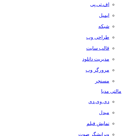
اف.تی.پی
ایمیل
شبکه
طراحی وب
قالب سایت
مدیریت دانلود
مرورگر وب
مسنجر
مالتی مدیا
دی.وی.دی
مبدل
نمایش فیلم
ویرایشگر صوت