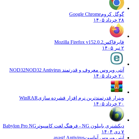
گوگل کروم
Google Chrome
۲۸ خرداد ۱۴۰۵
فایرفاکس
Mozilla Firefox v152.0.2
۲ تیر ۱۴۰۵
آنتی ویروس معروف و قدرتمند NOD32
NOD32 Antivirus
۲۰ خرداد ۱۴۰۵
وینرار قدرتمندترین نرم افزار فشرده سازی
WinRAR
۲۰ خرداد ۱۴۰۵
دیکشنری بابیلون NG - فرهنگ لغت کامپیوتر
Babylon Pro NG
۷ دی ۱۴۰۴
آنتی ویروس آواست
avast! Antivirus