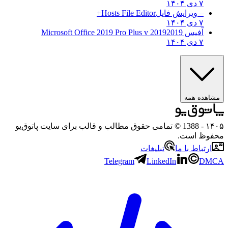
۷ دی ۱۴۰۴
– ویرایش فایل
Hosts File Editor+
۷ دی ۱۴۰۴
آفیس 2019
2019 Microsoft Office 2019 Pro Plus v
۷ دی ۱۴۰۴
هده همه
۱
- 1388 © تمامی حقوق مطالب و قالب برای سایت پاتوق‌یو
وظ است.
رتباط با ما
تبلیغات
Telegram
LinkedIn
D