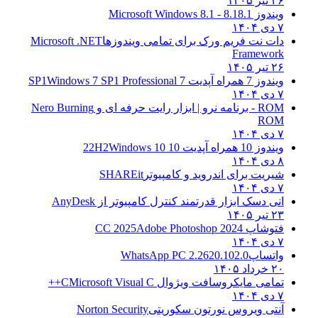
۲۶ تیر ۱۴۰۵
ویندوز 8.1
8.1 - Microsoft Windows 8.1
۷ دی ۱۴۰۴
دات نت فریم ورک برای تمامی ویندوزها
Microsoft .NET
Framework
۲۶ تیر ۱۴۰۵
ویندوز 7 همراه آپدیت 7 SP1
Windows 7 SP1 Professional
۷ دی ۱۴۰۴
ROM - برنامه نرو | ابزار رایت حرفه ای و
Nero Burning
ROM
۷ دی ۱۴۰۴
ویندوز 10 همراه آپدیت 10 22H2
Windows 10
۸ دی ۱۴۰۴
شیریت برای اندروید و کامپیوتر
SHAREit
۷ دی ۱۴۰۴
انی دسک ابزار قدرتمند کنترل کامپیوتر از
AnyDesk
۲۳ تیر ۱۴۰۵
فتوشاپ CC 2025
Adobe Photoshop 2024
۷ دی ۱۴۰۴
واتساپ
WhatsApp PC 2.2620.102.0
۲۰ خرداد ۱۴۰۵
تمامی مایکروسافت ویژوال C
Microsoft Visual C++
۷ دی ۱۴۰۴
آنتی ویروس نورتون سکوریتی
Norton Security