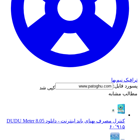
ک نیم‌بها
د فایل:
کپی شد
ب مشابه
کنترل مصرف پهنای باند اینترنت - دانلود DU
DU Meter 8.05
۶۰٬۹۱۵