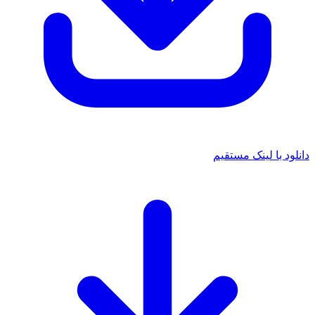
د با لینک مستقیم