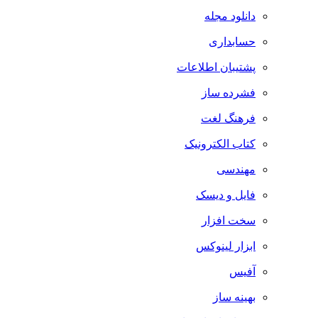
دانلود مجله
حسابداری
پشتیبان اطلاعات
فشرده ساز
فرهنگ لغت
کتاب الکترونیک
مهندسی
فایل و دیسک
سخت افزار
ابزار لینوکس
آفیس
بهینه ساز