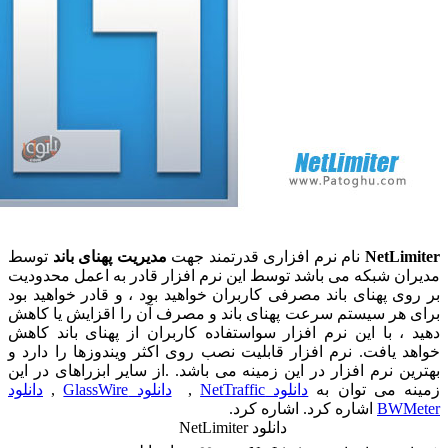
NetLim
نام نرم افزاری قدرتمند جهت
مدیریت پهنای باند
توسط
ان شبکه می باشد توسط این نرم افزار قادر به اعمل محدودیت
وی پهنای باند مصرفی کاربران خواهید بود ، و قادر خواهید بود
 هر سیستم سرعت پهنای باند و مصرف آن را اقزایش یا کاهش
 ، با این نرم افزار سواستفاده کاربران از پهنای باند کاهش
د یافت. نرم افزار قابلیت نصب روی اکثر ویندوزها را دارد و
ین نرم افزار در این زمینه می باشد. .از سایر ابزراهای در این
ه می توان به
دانلود NetTraffic
,
دانلود GlassWire
,
دانلود
BWMe
اشاره کرد. اشاره کرد.
دانلود NetLimiter