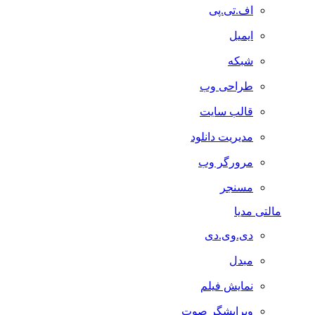
اف.تی.پی
ایمیل
شبکه
طراحی وب
قالب سایت
مدیریت دانلود
مرورگر وب
مسنجر
مالتی مدیا
دی.وی.دی
مبدل
نمایش فیلم
ویرایشگر صوت