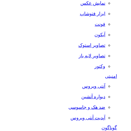
نمایش عکس
ابزار فتوشاپ
فونت
آیکون
تصاویر استوک
تصاویر لایه باز
وکتور
امنیتی
آنتی ویروس
دیواره آتشین
ضد هک و جاسوسی
آپدیت آنتی ویروس
گوناگون