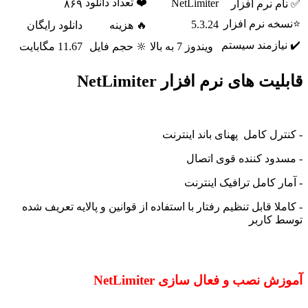
❤️ تعداد دانلود
NetLimiter
م نرم افزار
۸۶۹
ه نرم افزار
5.3.24
🔥 هزینه
دانلود رایگان
یازمند سیستم
ویندوز 7 به بالا
🔆 حجم فایل
11.67 مگابایت
یت های نرم افزار NetLimiter
رل کامل پهنای باند اینترنت
دود کننده قوی اتصال
ر کامل ترافیک اینترنت
لا قابل تنظیم رفتار با استفاده از قوانین و پالایه تعریف شده
 کاربر
 نصب و فعال سازی NetLimiter