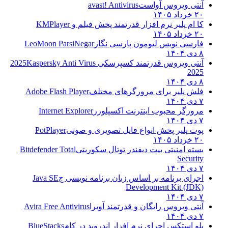
آنتی ویروس آواست
avast! Antivirus
۲۰ خرداد ۱۴۰۵
کا ام پلیر نرم افزار قدرتمند پخش فیلم و
KMPlayer
۲۰ خرداد ۱۴۰۵
فارسی نویس لیومون پارسی نگار
LeoMoon ParsiNegar
۸ دی ۱۴۰۴
آنتی ویروس قدرتمند کسپرسکی 2025
Kaspersky Anti Virus
2025
۸ دی ۱۴۰۴
فلش پلیر برای مرورگرهای مختلف
Adobe Flash Player
۷ دی ۱۴۰۴
مرورگر محبوب اینترنت اکسپلورر
Internet Explorer
۷ دی ۱۴۰۴
پوت پلیر پخش انواع فایل تصویری و صوتی
PotPlayer
۲۰ خرداد ۱۴۰۵
بسته امنیتی بیت دیفندر توتال سکوریتی
Bitdefender Total
Security
۷ دی ۱۴۰۴
اجرای برنامه بر اساس زبان برنامه نویسی ج
Java SE
Development Kit (JDK)
۷ دی ۱۴۰۴
آنتی ویروس رایگان و قدرتمند آویرا
Avira Free Antivirus
۷ دی ۱۴۰۴
بلو استکس اجرای نرم افزار اندروید در کام
BlueStacks