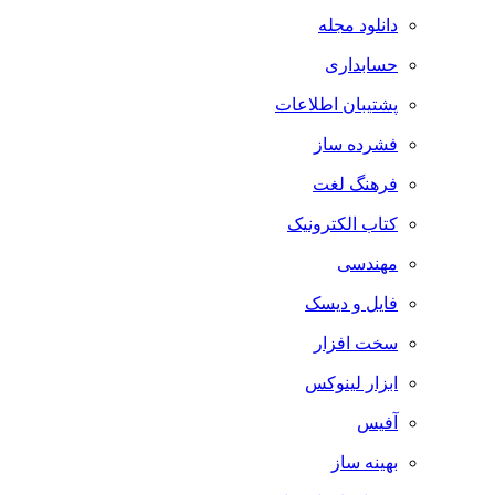
دانلود مجله
حسابداری
پشتیبان اطلاعات
فشرده ساز
فرهنگ لغت
کتاب الکترونیک
مهندسی
فایل و دیسک
سخت افزار
ابزار لینوکس
آفیس
بهینه ساز