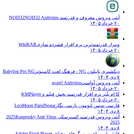
آنتی ویروس معروف و قدرتمند NOD32
NOD32 Antivirus
۲۰ خرداد ۱۴۰۵
وینرار قدرتمندترین نرم افزار فشرده سازی
WinRAR
۲۰ خرداد ۱۴۰۵
دیکشنری بابیلون NG - فرهنگ لغت کامپیوتر
Babylon Pro NG
۷ دی ۱۴۰۴
آنتی ویروس آواست
avast! Antivirus
۲۰ خرداد ۱۴۰۵
کا ام پلیر نرم افزار قدرتمند پخش فیلم و
KMPlayer
۲۰ خرداد ۱۴۰۵
فارسی نویس لیومون پارسی نگار
LeoMoon ParsiNegar
۸ دی ۱۴۰۴
آنتی ویروس قدرتمند کسپرسکی 2025
Kaspersky Anti Virus
2025
۸ دی ۱۴۰۴
فلش پلیر برای مرورگرهای مختلف
Adobe Flash Player