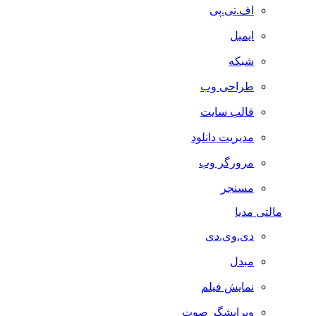
اف.تی.پی
ایمیل
شبکه
طراحی وب
قالب سایت
مدیریت دانلود
مرورگر وب
مسنجر
مالتی مدیا
دی.وی.دی
مبدل
نمایش فیلم
ویرایشگر صوت