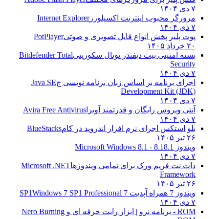
۷ دی ۱۴۰۴
مرورگر محبوب اینترنت اکسپلورر
Internet Explorer
۷ دی ۱۴۰۴
پوت پلیر پخش انواع فایل تصویری و صوتی
PotPlayer
۲۰ خرداد ۱۴۰۵
بسته امنیتی بیت دیفندر توتال سکوریتی
Bitdefender Total
Security
۷ دی ۱۴۰۴
اجرای برنامه بر اساس زبان برنامه نویسی ج
Java SE
Development Kit (JDK)
۷ دی ۱۴۰۴
آنتی ویروس رایگان و قدرتمند آویرا
Avira Free Antivirus
۷ دی ۱۴۰۴
بلو استکس اجرای نرم افزار اندروید در کام
BlueStacks
۲۶ تیر ۱۴۰۵
ویندوز 8.1
8.1 - Microsoft Windows 8.1
۷ دی ۱۴۰۴
دات نت فریم ورک برای تمامی ویندوزها
Microsoft .NET
Framework
۲۶ تیر ۱۴۰۵
ویندوز 7 همراه آپدیت 7 SP1
Windows 7 SP1 Professional
۷ دی ۱۴۰۴
ROM - برنامه نرو | ابزار رایت حرفه ای و
Nero Burning