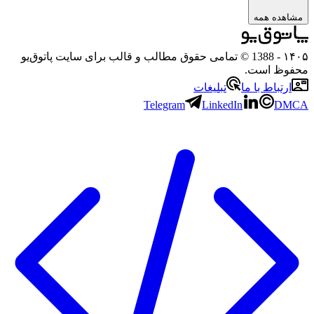
هده همه
۱
- 1388 © تمامی حقوق مطالب و قالب برای سایت پاتوق‌یو
وظ است.
رتباط با ما
تبلیغات
Telegram
LinkedIn
D