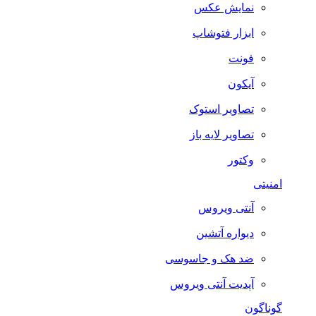
نمایش عکس
ابزار فتوشاپ
فونت
آیکون
تصاویر استوک
تصاویر لایه باز
وکتور
امنیتی
آنتی ویروس
دیواره آتشین
ضد هک و جاسوسی
آپدیت آنتی ویروس
گوناگون