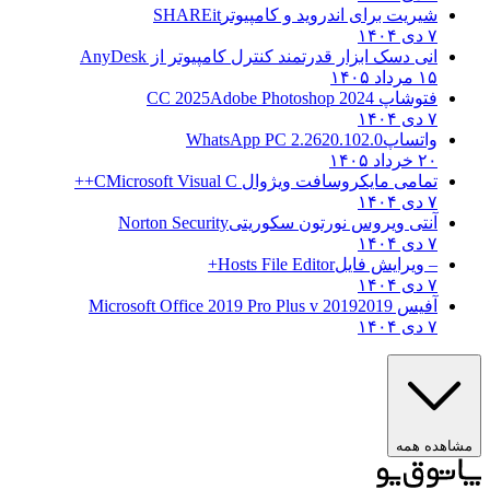
شیریت برای اندروید و کامپیوتر
SHAREit
۷ دی ۱۴۰۴
انی دسک ابزار قدرتمند کنترل کامپیوتر از
AnyDesk
۱۵ مرداد ۱۴۰۵
فتوشاپ CC 2025
Adobe Photoshop 2024
۷ دی ۱۴۰۴
واتساپ
WhatsApp PC 2.2620.102.0
۲۰ خرداد ۱۴۰۵
تمامی مایکروسافت ویژوال C
Microsoft Visual C++
۷ دی ۱۴۰۴
آنتی ویروس نورتون سکوریتی
Norton Security
۷ دی ۱۴۰۴
– ویرایش فایل
Hosts File Editor+
۷ دی ۱۴۰۴
آفیس 2019
2019 Microsoft Office 2019 Pro Plus v
۷ دی ۱۴۰۴
هده همه