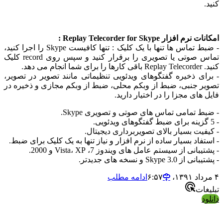
 افزار Replay Telecorder for Skype :
- ضبط تماس ها تنها با یک کلیک : تنها کافیست Skype را اجرا کنید،
تماس صوتی یا تصویری را برقرار کنید و سپس روی record کلیک
نجام می دهد.
ای ذخیره گفتگوهای ویدئویی تنظیماتی مانند تصویر در تصویر،
ر جنبی، ضبط از وبکم محلی، ضبط از وبکم مجازی و ذخیره در
های مجزا را در اختیار دارید.
 تمامی تماس های صوتی و تصویری Skype.
فیت بسیار بالای تصویربرداری دیجیتال.
فاد بسیار ساده از نرم افزار و نیاز تنها به یک کلیک برای ضبط.
انی از سیستم عامل های ویندوز 7، Vista، XP و 2000.
ز Skype 3.0 و نسخه های جدیدتر.
ادامه مطلب
ات
د