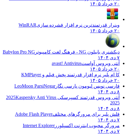
۲۰ خرداد ۱۴۰۵
وینرار قدرتمندترین نرم افزار فشرده سازی
WinRAR
۲۰ خرداد ۱۴۰۵
دیکشنری بابیلون NG - فرهنگ لغت کامپیوتر
Babylon Pro NG
۷ دی ۱۴۰۴
آنتی ویروس آواست
avast! Antivirus
۲۰ خرداد ۱۴۰۵
کا ام پلیر نرم افزار قدرتمند پخش فیلم و
KMPlayer
۲۰ خرداد ۱۴۰۵
فارسی نویس لیومون پارسی نگار
LeoMoon ParsiNegar
۸ دی ۱۴۰۴
آنتی ویروس قدرتمند کسپرسکی 2025
Kaspersky Anti Virus
2025
۸ دی ۱۴۰۴
فلش پلیر برای مرورگرهای مختلف
Adobe Flash Player
۷ دی ۱۴۰۴
مرورگر محبوب اینترنت اکسپلورر
Internet Explorer
۷ دی ۱۴۰۴