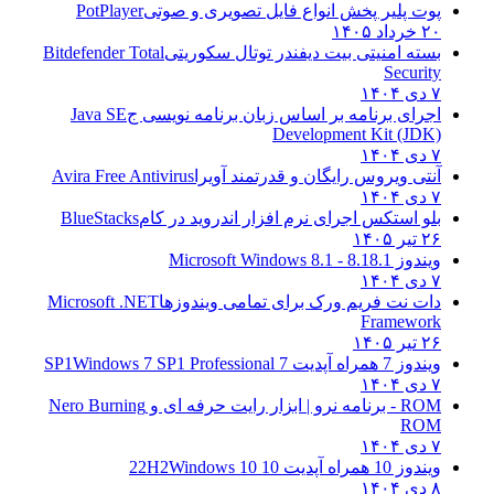
پوت پلیر پخش انواع فایل تصویری و صوتی
PotPlayer
۲۰ خرداد ۱۴۰۵
بسته امنیتی بیت دیفندر توتال سکوریتی
Bitdefender Total
Security
۷ دی ۱۴۰۴
اجرای برنامه بر اساس زبان برنامه نویسی ج
Java SE
Development Kit (JDK)
۷ دی ۱۴۰۴
آنتی ویروس رایگان و قدرتمند آویرا
Avira Free Antivirus
۷ دی ۱۴۰۴
بلو استکس اجرای نرم افزار اندروید در کام
BlueStacks
۲۶ تیر ۱۴۰۵
ویندوز 8.1
8.1 - Microsoft Windows 8.1
۷ دی ۱۴۰۴
دات نت فریم ورک برای تمامی ویندوزها
Microsoft .NET
Framework
۲۶ تیر ۱۴۰۵
ویندوز 7 همراه آپدیت 7 SP1
Windows 7 SP1 Professional
۷ دی ۱۴۰۴
ROM - برنامه نرو | ابزار رایت حرفه ای و
Nero Burning
ROM
۷ دی ۱۴۰۴
ویندوز 10 همراه آپدیت 10 22H2
Windows 10
۸ دی ۱۴۰۴