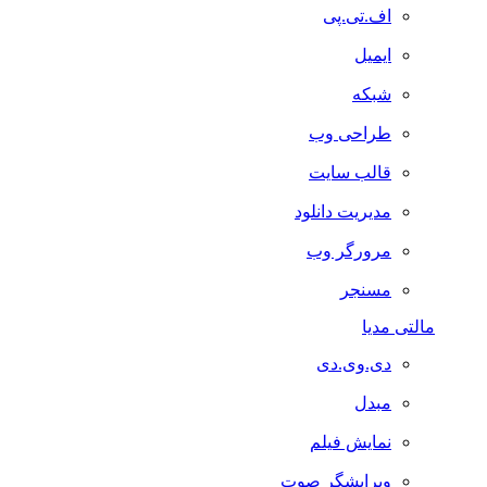
اف.تی.پی
ایمیل
شبکه
طراحی وب
قالب سایت
مدیریت دانلود
مرورگر وب
مسنجر
مالتی مدیا
دی.وی.دی
مبدل
نمایش فیلم
ویرایشگر صوت