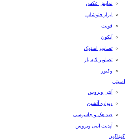
نمایش عکس
ابزار فتوشاپ
فونت
آیکون
تصاویر استوک
تصاویر لایه باز
وکتور
امنیتی
آنتی ویروس
دیواره آتشین
ضد هک و جاسوسی
آپدیت آنتی ویروس
گوناگون