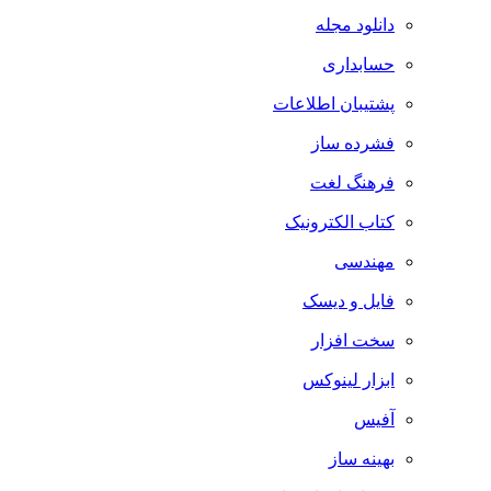
دانلود مجله
حسابداری
پشتیبان اطلاعات
فشرده ساز
فرهنگ لغت
کتاب الکترونیک
مهندسی
فایل و دیسک
سخت افزار
ابزار لینوکس
آفیس
بهینه ساز