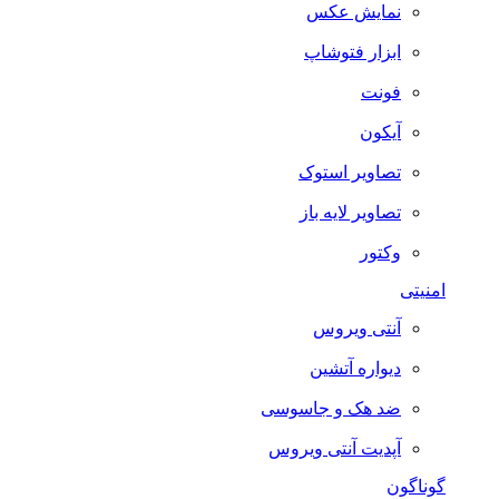
نمایش عکس
ابزار فتوشاپ
فونت
آیکون
تصاویر استوک
تصاویر لایه باز
وکتور
امنیتی
آنتی ویروس
دیواره آتشین
ضد هک و جاسوسی
آپدیت آنتی ویروس
گوناگون