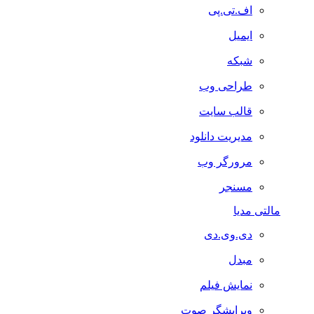
اف.تی.پی
ایمیل
شبکه
طراحی وب
قالب سایت
مدیریت دانلود
مرورگر وب
مسنجر
مالتی مدیا
دی.وی.دی
مبدل
نمایش فیلم
ویرایشگر صوت