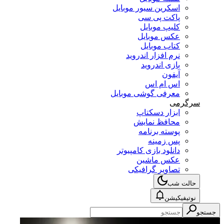
اسکرین سیور موبایل
پاکت پی سی
کلیپ موبایل
عکس موبایل
کتاب موبایل
نرم افزار اندروید
بازی اندروید
آیفون
اس ام اس
معرفی گوشی موبایل
سرگرمی
ابزار دسکتاپ
محافظ نمایش
پوسته برنامه
پس زمینه
دانلود بازی کامپیوتر
عکس ماشین
تصاویر گرافیکی
حالت شب
نوتیفیکیشن
جستجو