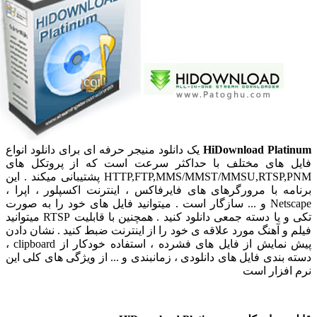
HiDownload Platinu
یک دانلود منیجر حرفه ای برای دانلود انواع
ایل های مختلف با حداکثر سرعت است که از پروتکل های
HTTP,FTP,MMS/MMST/MMSU,RTSP,PNM پشتیبانی میکند . این
رنامه با مرورگرهای های فایرفاکس ، اینترنت اکسپلور ، اپرا ،
Netscape و ... سازگار است . میتوانید فایل های خود را به صورت
کی و یا دسته جمعی دانلود کنید . همچنین با قابلیت
RTSP میتوانید
یلم و آهنگ مورد علاقه ی خود را از اینترنت ضبط کنید . نشان دادن
یش نمایش از فایل های فشرده ، استفاده خودکار از
clipboard ،
سته بندی فایل های دانلودی ، زمانبندی و ... از ویژگی های کلی این
رم افزار است