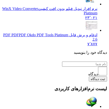
نرم افزار تبدیل فیلم بدون افت کیفیت
WinX Video Converter
Platinum
۲۳٬۰۲۱
ادغام و برش فایل PDF PDF
PDF Okdo PDF Tools Platinum
2.6
۷٬۸۷۷
یدگاه خود را بنویسید
دیدگاه
ثبت دیدگاه
یست نرم‌افزارهای کاربردی