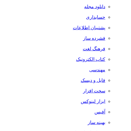
دانلود مجله
حسابداری
پشتیبان اطلاعات
فشرده ساز
فرهنگ لغت
کتاب الکترونیک
مهندسی
فایل و دیسک
سخت افزار
ابزار لینوکس
آفیس
بهینه ساز