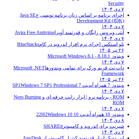
Security
۷ دی ۱۴۰۴
اجرای برنامه بر اساس زبان برنامه نویسی ج
Java SE
Development Kit (JDK)
۷ دی ۱۴۰۴
آنتی ویروس رایگان و قدرتمند آویرا
Avira Free Antivirus
۷ دی ۱۴۰۴
بلو استکس اجرای نرم افزار اندروید در کام
BlueStacks
۲۶ تیر ۱۴۰۵
ویندوز 8.1
8.1 - Microsoft Windows 8.1
۷ دی ۱۴۰۴
دات نت فریم ورک برای تمامی ویندوزها
Microsoft .NET
Framework
۲۶ تیر ۱۴۰۵
ویندوز 7 همراه آپدیت 7 SP1
Windows 7 SP1 Professional
۷ دی ۱۴۰۴
ROM - برنامه نرو | ابزار رایت حرفه ای و
Nero Burning
ROM
۷ دی ۱۴۰۴
ویندوز 10 همراه آپدیت 10 22H2
Windows 10
۸ دی ۱۴۰۴
شیریت برای اندروید و کامپیوتر
SHAREit
۷ دی ۱۴۰۴
انی دسک ابزار قدرتمند کنترل کامپیوتر از
AnyDesk