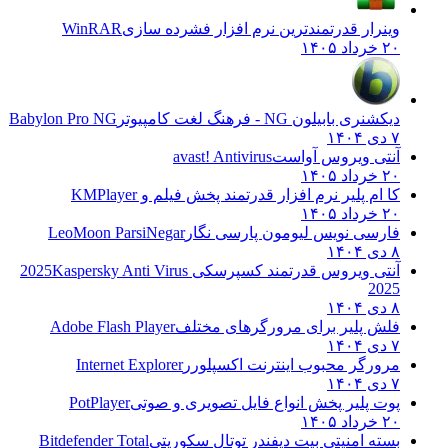
وینرار قدرتمندترین نرم افزار فشرده سازی
WinRAR
۲۰ خرداد ۱۴۰۵
دیکشنری بابیلون NG - فرهنگ لغت کامپیوتر
Babylon Pro NG
۷ دی ۱۴۰۴
آنتی ویروس آواست
avast! Antivirus
۲۰ خرداد ۱۴۰۵
کا ام پلیر نرم افزار قدرتمند پخش فیلم و
KMPlayer
۲۰ خرداد ۱۴۰۵
فارسی نویس لیومون پارسی نگار
LeoMoon ParsiNegar
۸ دی ۱۴۰۴
آنتی ویروس قدرتمند کسپرسکی 2025
Kaspersky Anti Virus
2025
۸ دی ۱۴۰۴
فلش پلیر برای مرورگرهای مختلف
Adobe Flash Player
۷ دی ۱۴۰۴
مرورگر محبوب اینترنت اکسپلورر
Internet Explorer
۷ دی ۱۴۰۴
پوت پلیر پخش انواع فایل تصویری و صوتی
PotPlayer
۲۰ خرداد ۱۴۰۵
بسته امنیتی بیت دیفندر توتال سکوریتی
Bitdefender Total