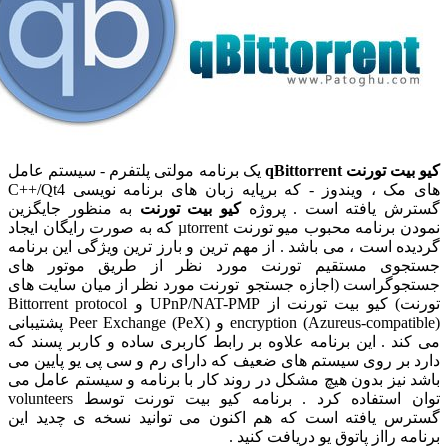
یت تورنت qBittorrent
یک برنامه مولتی پلتفرم - سیستم عامل
های مک ، ویندوز - که برپایه زبان های برنامه نویسی C++/Qt4
ترش یافته است . پروژه
کیو بیت تورنت
به منظور جایگزین
نمودن برنامه محبوب میو تورنت µtorrent که به صورت رایگان ایجاد
یده است ، می باشد . از مهم ترین و بارز ترین ویژگی این برنامه
تجوی مستقیم تورنت مورد نظر از طریق موتور های
جوگراست (اجازه جستجو تورنت مورد نظر از میان سایت های
تورنت) کیو بیت تورنت از UPnP/NAT-PMP و Bittorrent protocol
encryption (Azureus-compatible) و Peer Exchange (PeX) پشتیبانی
کند . این برنامه علاوه بر رابط کاربری ساده و کاربر پسند که
د بر روی سیستم های ضعیف که دارای رم و سی پی یو پایین می
د نیز بدون هیچ مشکل در روند کار با برنامه و سیستم عامل می
توان استفاده کرد . برنامه کیو بیت تورنت توسط volunteers
رس یافته است که هم اکنون می توانید نسخه ی چدید این
امه رااز پاتوق یو دریافت کنید .