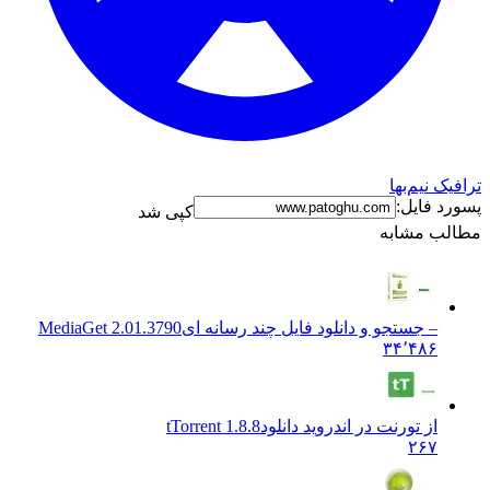
فیک نیم‌بها
رد فایل:
کپی شد
لب مشابه
– جستجو و دانلود فایل چند رسانه ای
MediaGet 2.01.3790
۳۴٬۴۸۶
از تورنت در اندروید دانلود
tTorrent 1.8.8
۲۶۷