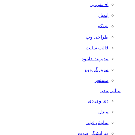
اف.تی.پی
ایمیل
شبکه
طراحی وب
قالب سایت
مدیریت دانلود
مرورگر وب
مسنجر
مالتی مدیا
دی.وی.دی
مبدل
نمایش فیلم
ویرایشگر صوت