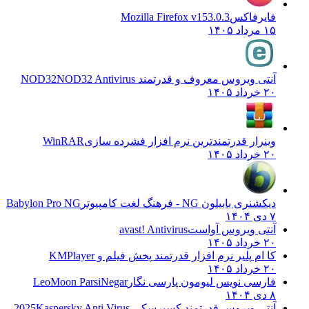
فایرفاکس
Mozilla Firefox v153.0.3
۱۵ مرداد ۱۴۰۵
آنتی ویروس معروف و قدرتمند NOD32
NOD32 Antivirus
۲۰ خرداد ۱۴۰۵
وینرار قدرتمندترین نرم افزار فشرده سازی
WinRAR
۲۰ خرداد ۱۴۰۵
دیکشنری بابیلون NG - فرهنگ لغت کامپیوتر
Babylon Pro NG
۷ دی ۱۴۰۴
آنتی ویروس آواست
avast! Antivirus
۲۰ خرداد ۱۴۰۵
کا ام پلیر نرم افزار قدرتمند پخش فیلم و
KMPlayer
۲۰ خرداد ۱۴۰۵
فارسی نویس لیومون پارسی نگار
LeoMoon ParsiNegar
۸ دی ۱۴۰۴
آنتی ویروس قدرتمند کسپرسکی 2025
Kaspersky Anti Virus