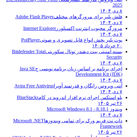
2025
۸ دی ۱۴۰۴
فلش پلیر برای مرورگرهای مختلف
Adobe Flash Player
۷ دی ۱۴۰۴
مرورگر محبوب اینترنت اکسپلورر
Internet Explorer
۷ دی ۱۴۰۴
پوت پلیر پخش انواع فایل تصویری و صوتی
PotPlayer
۲۰ خرداد ۱۴۰۵
بسته امنیتی بیت دیفندر توتال سکوریتی
Bitdefender Total
Security
۷ دی ۱۴۰۴
اجرای برنامه بر اساس زبان برنامه نویسی ج
Java SE
Development Kit (JDK)
۷ دی ۱۴۰۴
آنتی ویروس رایگان و قدرتمند آویرا
Avira Free Antivirus
۷ دی ۱۴۰۴
بلو استکس اجرای نرم افزار اندروید در کام
BlueStacks
۲۶ تیر ۱۴۰۵
ویندوز 8.1
8.1 - Microsoft Windows 8.1
۷ دی ۱۴۰۴
دات نت فریم ورک برای تمامی ویندوزها
Microsoft .NET
Framework
۲۶ تیر ۱۴۰۵