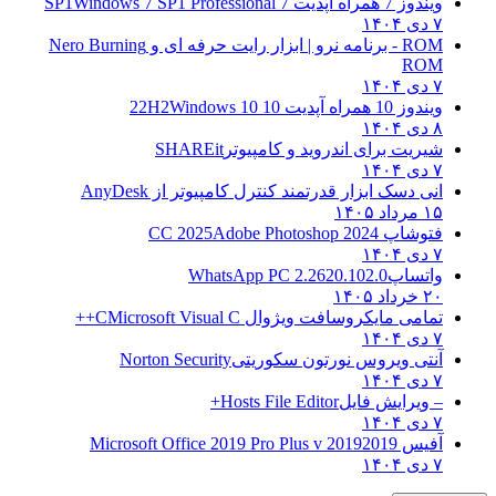
ویندوز 7 همراه آپدیت 7 SP1
Windows 7 SP1 Professional
۷ دی ۱۴۰۴
ROM - برنامه نرو | ابزار رایت حرفه ای و
Nero Burning
ROM
۷ دی ۱۴۰۴
ویندوز 10 همراه آپدیت 10 22H2
Windows 10
۸ دی ۱۴۰۴
شیریت برای اندروید و کامپیوتر
SHAREit
۷ دی ۱۴۰۴
انی دسک ابزار قدرتمند کنترل کامپیوتر از
AnyDesk
۱۵ مرداد ۱۴۰۵
فتوشاپ CC 2025
Adobe Photoshop 2024
۷ دی ۱۴۰۴
واتساپ
WhatsApp PC 2.2620.102.0
۲۰ خرداد ۱۴۰۵
تمامی مایکروسافت ویژوال C
Microsoft Visual C++
۷ دی ۱۴۰۴
آنتی ویروس نورتون سکوریتی
Norton Security
۷ دی ۱۴۰۴
– ویرایش فایل
Hosts File Editor+
۷ دی ۱۴۰۴
آفیس 2019
2019 Microsoft Office 2019 Pro Plus v
۷ دی ۱۴۰۴