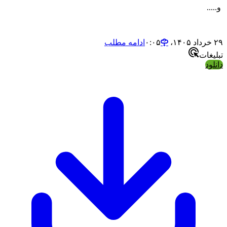
..
۰
ادامه مطلب
یغات
لود