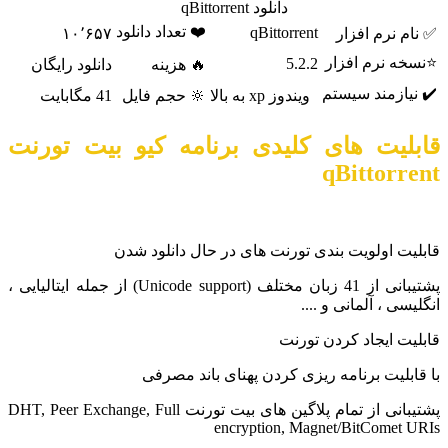
دانلود qBittorrent
❤️ تعداد دانلود
qBittorrent
ام نرم افزار
۱۰٬۶۵۷
سخه نرم افزار
5.2.2
🔥 هزینه
دانلود رایگان
 نیازمند سیستم
ویندوز xp به بالا
🔆 حجم فایل
41 مگابایت
بلیت های کلیدی برنامه کیو بیت تورنت
qBittorre
لیت اولویت بندی تورنت های در حال دانلود شدن
پشتیبانی از 41 زبان مختلف (Unicode support) از جمله ایتالیایی ،
لیسی ، آلمانی و ....
لیت ایجاد کردن تورنت
قابلیت برنامه ریزی کردن پهنای باند مصرفی
پشتیبانی از تمام پلاگین های بیت تورنت DHT, Peer Exchange, Full
encryption, Magnet/BitComet U