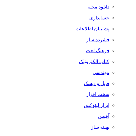
دانلود مجله
حسابداری
پشتیبان اطلاعات
فشرده ساز
فرهنگ لغت
کتاب الکترونیک
مهندسی
فایل و دیسک
سخت افزار
ابزار لینوکس
آفیس
بهینه ساز