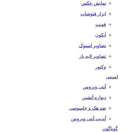
نمایش عکس
ابزار فتوشاپ
فونت
آیکون
تصاویر استوک
تصاویر لایه باز
وکتور
امنیتی
آنتی ویروس
دیواره آتشین
ضد هک و جاسوسی
آپدیت آنتی ویروس
گوناگون