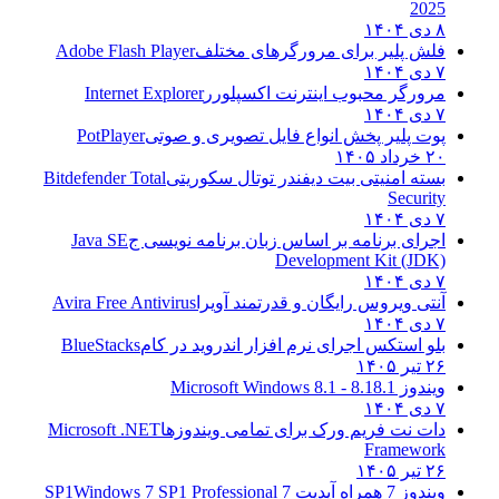
2025
۸ دی ۱۴۰۴
فلش پلیر برای مرورگرهای مختلف
Adobe Flash Player
۷ دی ۱۴۰۴
مرورگر محبوب اینترنت اکسپلورر
Internet Explorer
۷ دی ۱۴۰۴
پوت پلیر پخش انواع فایل تصویری و صوتی
PotPlayer
۲۰ خرداد ۱۴۰۵
بسته امنیتی بیت دیفندر توتال سکوریتی
Bitdefender Total
Security
۷ دی ۱۴۰۴
اجرای برنامه بر اساس زبان برنامه نویسی ج
Java SE
Development Kit (JDK)
۷ دی ۱۴۰۴
آنتی ویروس رایگان و قدرتمند آویرا
Avira Free Antivirus
۷ دی ۱۴۰۴
بلو استکس اجرای نرم افزار اندروید در کام
BlueStacks
۲۶ تیر ۱۴۰۵
ویندوز 8.1
8.1 - Microsoft Windows 8.1
۷ دی ۱۴۰۴
دات نت فریم ورک برای تمامی ویندوزها
Microsoft .NET
Framework
۲۶ تیر ۱۴۰۵
ویندوز 7 همراه آپدیت 7 SP1
Windows 7 SP1 Professional