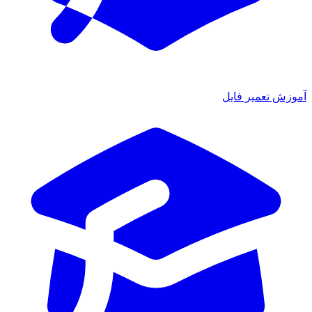
زش تعمیر فایل