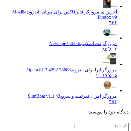
آخرین ی مرورگر فایرفاکس برای موبایل آندروید
Mozilla
Firefox v9
۴۳۶
مرورگر نت اسکیپ
Netscape 9.0.0.6
۸۵٬۸۰۲
مرورگر اپرا برای اندروید
Opera 81.3.4292.78688
۱٬۰۱۷٬۵۰۵
مرورگر امن ، قدرتمند و سریع
SlimBoat v1.1.43
۳۵۴
اه خود را بنویسید