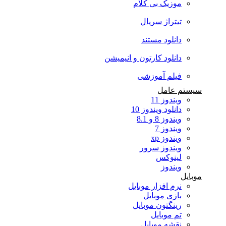
موزیک بی کلام
تیتراژ سریال
دانلود مستند
دانلود کارتون و انیمیشن
فیلم آموزشی
سیستم عامل
ویندوز 11
دانلود ویندوز 10
ویندوز 8 و 8.1
ویندوز 7
ویندوز xp
ویندوز سرور
لینوکس
ویندوز
موبایل
نرم افزار موبایل
بازی موبایل
رینگتون موبایل
تم موبایل
نقشه موبایل