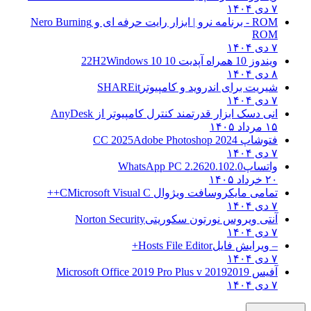
۷ دی ۱۴۰۴
ROM - برنامه نرو | ابزار رایت حرفه ای و
Nero Burning
ROM
۷ دی ۱۴۰۴
ویندوز 10 همراه آپدیت 10 22H2
Windows 10
۸ دی ۱۴۰۴
شیریت برای اندروید و کامپیوتر
SHAREit
۷ دی ۱۴۰۴
انی دسک ابزار قدرتمند کنترل کامپیوتر از
AnyDesk
۱۵ مرداد ۱۴۰۵
فتوشاپ CC 2025
Adobe Photoshop 2024
۷ دی ۱۴۰۴
واتساپ
WhatsApp PC 2.2620.102.0
۲۰ خرداد ۱۴۰۵
تمامی مایکروسافت ویژوال C
Microsoft Visual C++
۷ دی ۱۴۰۴
آنتی ویروس نورتون سکوریتی
Norton Security
۷ دی ۱۴۰۴
– ویرایش فایل
Hosts File Editor+
۷ دی ۱۴۰۴
آفیس 2019
2019 Microsoft Office 2019 Pro Plus v
۷ دی ۱۴۰۴