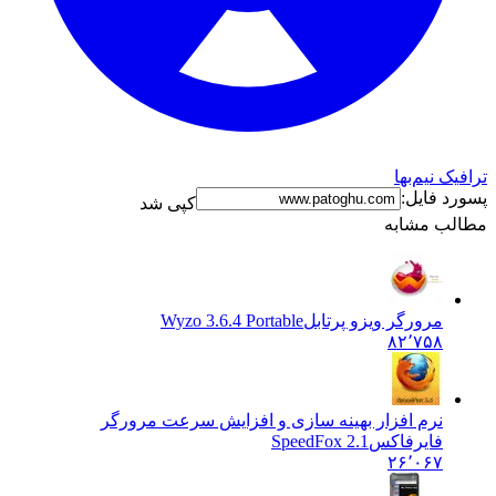
یک نیم‌بها
د فایل:
کپی شد
لب مشابه
مرورگر ویزو پرتابل
Wyzo 3.6.4 Portable
۸۲٬۷۵۸
نرم افزار بهینه سازی و افزایش سرعت مرورگر
فایرفاکس
SpeedFox 2.1
۲۶٬۰۶۷