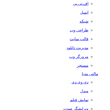
اف.تی.پی
ایمیل
شبکه
طراحی وب
قالب سایت
مدیریت دانلود
مرورگر وب
مسنجر
مالتی مدیا
دی.وی.دی
مبدل
نمایش فیلم
ویرایشگر صوت