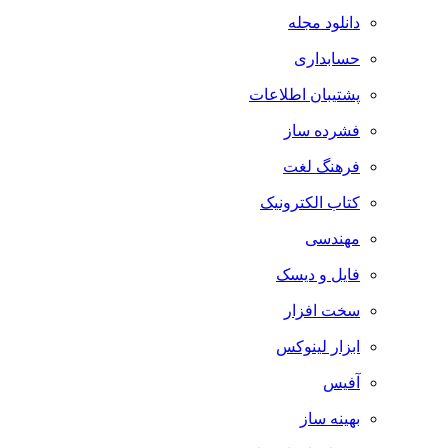
دانلود مجله
حسابداری
پشتیبان اطلاعات
فشرده ساز
فرهنگ لغت
کتاب الکترونیک
مهندسی
فایل و دیسک
سخت افزار
ابزار لینوکس
آفیس
بهینه ساز