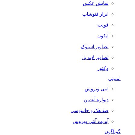
نمایش عکس
ابزار فتوشاپ
فونت
آیکون
تصاویر استوک
تصاویر لایه باز
وکتور
امنیتی
آنتی ویروس
دیواره آتشین
ضد هک و جاسوسی
آپدیت آنتی ویروس
گوناگون