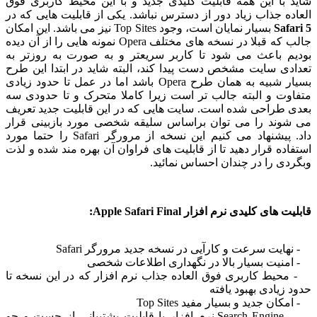
د با این همه قابلیت کلیدی جدید و با این محیط کاربری فوق
ده جذاب زیاد دور از دسترس نباشد. یکی از قابلیت هایی که در
Safa
بسیار نمایان است، وجود Top Sites نیز می باشد. این امکان
جالب که قبلا در نسخه های مختلف Opera نمونه هایی را از آن دیده
یم باعث می شود تا کاربر سریعتر و به صورت به روزتر به
ادی سایت مشخص دست پیدا کند، البته شاید در ابتدا این طرح
بسیار شبیه به همان طرح Opera باشد اما در عمل تا حدود زیادی
اوت و البته جالب تر است زیرا کاملا متحرک و تا حدودی سه
ی طراحی شده است. سایت هایی که در این قابلیت جدید تعریف
شوند را می توان براساس سلیقه شخصی مورد بازبینی قرار
داد. پیشنهاد می کنیم این نسخه از مرورگر Safari را حتما مورد
اده قرار دهید تا از قابلیت های فراوان آن بهره مند شده و لذت
دی را در چندان احساس نمائید.
 های کلیدی نرم افزار Apple Safari Final:
ایت سرعت و کارآیی در نسخه جدید مرورگر Safari
منیت بسیار بالا در نگهداری اطلاعات شخصی
حیط کاربری فوق العاده جذاب نرم افزار که در این نسخه تا
 زیادی بهبود یافته
ان جدید و بسیار مفید Top Sites
- Search Engine نرم افزار با قابلیت پشتیبانی از جست و جو