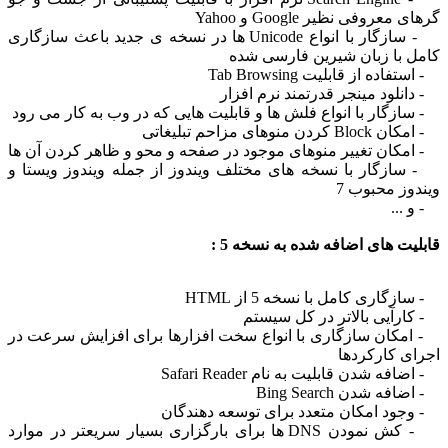
 معروفی نظیر Google و Yahoo
- سازگار با انواع Unicode ها در نسخه ی جدید باعث سازگاری
ل با زبان شیرین فارسی شده
فاده از قابلیت Tab Browsing
نلود مینجر قدرتمند نرم افزار
زگار با انواع فلش ها و قابلیت هایی که در وب به کار می رود
 کردن منوهای مزاحم تبلیغاتی
مکان تغییر منوهای موجود در صفحه و محو و ظاهر کردن آن ها
ازگار با نسخه های مختلف ویندوز از جمله ویندوز ویستا و
وز محبوب 7
...
یت های اضافه شده به نسخه 5 :
زگاری کامل با نسخه 5 از HTML
رآیی بالاتر در کل سیستم
مکان سازگاری با انواع سخت افزارها برای افزایش سرعت در
ی کارکردها
فه شدن قابلیت به نام Safari Reader
فه شدن Bing Search
جود امکان متعدد برای توسعه دهندگان
- کش نمودن DNS ها برای بارگزاری بسیار سریعتر در موارد