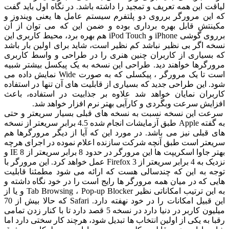
ت این همه تعریف و تمجید را داشته باشد. در نگاه اول باید گفت
این مرورگر برروی دو پلتفرم سیستم عامل ها یعنی ویندوز و
نتش قابل بهره برداری بوده و ضمن این که می توان از آن
برروی گوشی iPhone و iPod Touch هم بهره برد، محیط کاربری این
 اگر بی نظیر نباشد کم نظیر است، شاید برای اولین بار باشد
بسیاری از کاربران چنین هنری را در طراحی و واسط کاربری
رگرها خواهند دید. طراحی این نسخه به یک پیکسل بیشتر شبیه
است تا یک مرورگر ، پیکسلی که به صورت Wide نمایش داده می
 این طراحی جدید که بسیاری از قابلیت های آن تنها در استفاده
بران نمایان خواهد شد علاوه بر جذابیت در استفاده، باعث
یش سرعت وبگردی و کارآیی بهتر نرم افزار خواهد شد.
ت این نسخه نسبت به نسخه های قبلی بسیار سریعتر و حتی
به گفته Apple طبق آزمایشات انجام شده 4.5 برابر سریعتر از نسخه
قبلی نیز می باشد. در مورد این که آیا از دیگر مرورگرها هم
عتر است طبق آنچه شرکت سازنده اعلام نموده در اجرای هرچه
بهتر جاوا اسکریپت ها این مرورگر در حدود 8 برابر سریعتر از IE 8 و
نزدیک به 4 برابر سریعتر از Firefox 3 عمل خواهد کرد. این مرورگر با
ه به این که چندسالی هست که ارائه می شود مطمئنا قابلیت
 که در میان همه مرورگر ها رایج است را در خود نگاه داشته و
به این ترتیب امکاناتی نظیر Tab Browsing ، Pop-up Blocker و یا از
این قبیل امکانات را در خود نهفته دارد. Safari که حالا بیش از 70
میلیون کاربر در دنیا دارد در نسخه 5 قصد دارد تا با کنار زدن تمامی
 به یکی از اولین انتخاب ها تبدیل شود، هرچند کار سختی دارد اما