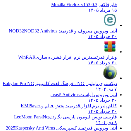
فایرفاکس
Mozilla Firefox v153.0.3
۱۵ مرداد ۱۴۰۵
آنتی ویروس معروف و قدرتمند NOD32
NOD32 Antivirus
۲۰ خرداد ۱۴۰۵
وینرار قدرتمندترین نرم افزار فشرده سازی
WinRAR
۲۰ خرداد ۱۴۰۵
دیکشنری بابیلون NG - فرهنگ لغت کامپیوتر
Babylon Pro NG
۷ دی ۱۴۰۴
آنتی ویروس آواست
avast! Antivirus
۲۰ خرداد ۱۴۰۵
کا ام پلیر نرم افزار قدرتمند پخش فیلم و
KMPlayer
۲۰ خرداد ۱۴۰۵
فارسی نویس لیومون پارسی نگار
LeoMoon ParsiNegar
۸ دی ۱۴۰۴
آنتی ویروس قدرتمند کسپرسکی 2025
Kaspersky Anti Virus