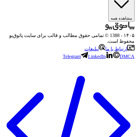
هده همه
۱
- 1388 © تمامی حقوق مطالب و قالب برای سایت پاتوق‌یو
وظ است.
رتباط با ما
تبلیغات
Telegram
LinkedIn
D