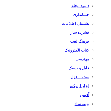
دانلود مجله
حسابداری
پشتیبان اطلاعات
فشرده ساز
فرهنگ لغت
کتاب الکترونیک
مهندسی
فایل و دیسک
سخت افزار
ابزار لینوکس
آفیس
بهینه ساز