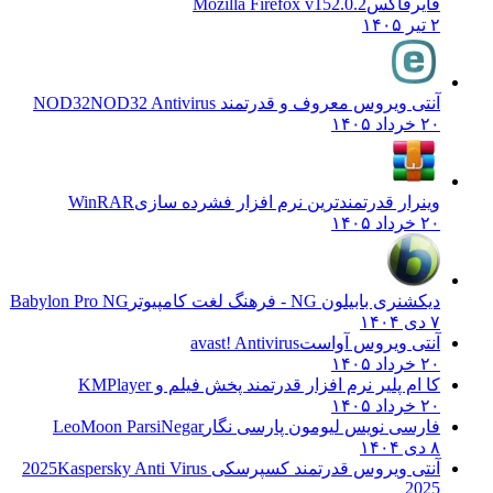
فایرفاکس
Mozilla Firefox v152.0.2
۲ تیر ۱۴۰۵
آنتی ویروس معروف و قدرتمند NOD32
NOD32 Antivirus
۲۰ خرداد ۱۴۰۵
وینرار قدرتمندترین نرم افزار فشرده سازی
WinRAR
۲۰ خرداد ۱۴۰۵
دیکشنری بابیلون NG - فرهنگ لغت کامپیوتر
Babylon Pro NG
۷ دی ۱۴۰۴
آنتی ویروس آواست
avast! Antivirus
۲۰ خرداد ۱۴۰۵
کا ام پلیر نرم افزار قدرتمند پخش فیلم و
KMPlayer
۲۰ خرداد ۱۴۰۵
فارسی نویس لیومون پارسی نگار
LeoMoon ParsiNegar
۸ دی ۱۴۰۴
آنتی ویروس قدرتمند کسپرسکی 2025
Kaspersky Anti Virus
2025