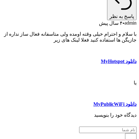
خ به نظر
a
۴ سال پیش
لام و احترام خیلی وقته اومده ولی متاسفانه فعال ساز نداره از
ن ها استفاده کنید فعلا لینک های زیر
MyHo
MyPub
ه خود را بنویسید