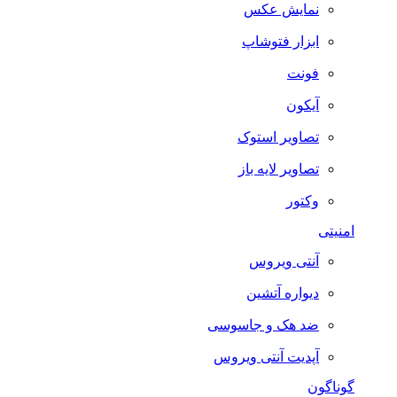
نمایش عکس
ابزار فتوشاپ
فونت
آیکون
تصاویر استوک
تصاویر لایه باز
وکتور
امنیتی
آنتی ویروس
دیواره آتشین
ضد هک و جاسوسی
آپدیت آنتی ویروس
گوناگون