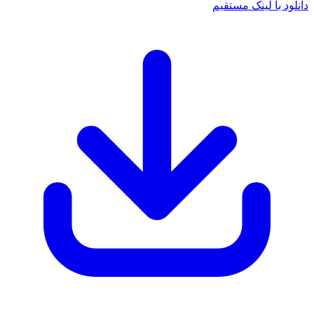
د با لینک مستقیم