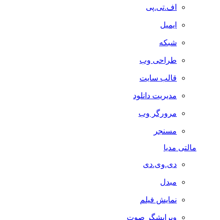
اف.تی.پی
ایمیل
شبکه
طراحی وب
قالب سایت
مدیریت دانلود
مرورگر وب
مسنجر
مالتی مدیا
دی.وی.دی
مبدل
نمایش فیلم
ویرایشگر صوت