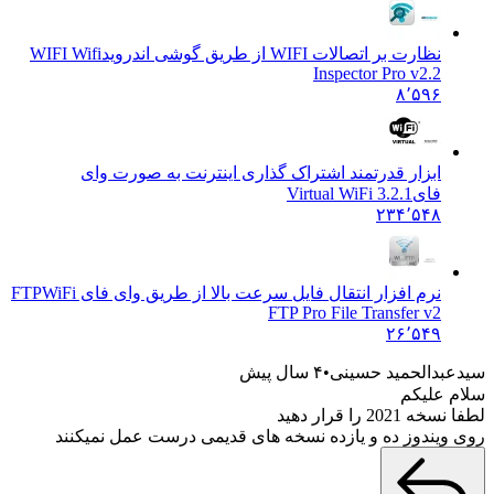
نظارت بر اتصالات WIFI از طریق گوشی اندروید
WIFI Wifi
Inspector Pro v2.2
۸٬۵۹۶
ابزار قدرتمند اشتراک گذاری اینترنت به صورت وای
فای
Virtual WiFi 3.2.1
۲۳۴٬۵۴۸
نرم افزار انتقال فایل سرعت بالا از طریق وای فای FTP
WiFi
FTP Pro File Transfer v2
۲۶٬۵۴۹
بدالحمید حسینی
۴ سال پیش
 علیکم
2021 را قرار دهید
ویندوز ده و یازده نسخه های قدیمی درست عمل نمیکنند