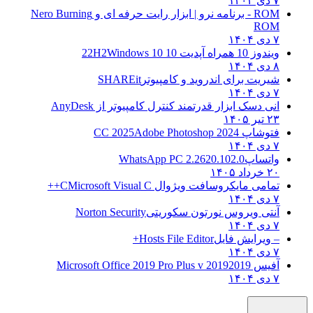
۷ دی ۱۴۰۴
ROM - برنامه نرو | ابزار رایت حرفه ای و
Nero Burning
ROM
۷ دی ۱۴۰۴
ویندوز 10 همراه آپدیت 10 22H2
Windows 10
۸ دی ۱۴۰۴
شیریت برای اندروید و کامپیوتر
SHAREit
۷ دی ۱۴۰۴
انی دسک ابزار قدرتمند کنترل کامپیوتر از
AnyDesk
۲۳ تیر ۱۴۰۵
فتوشاپ CC 2025
Adobe Photoshop 2024
۷ دی ۱۴۰۴
واتساپ
WhatsApp PC 2.2620.102.0
۲۰ خرداد ۱۴۰۵
تمامی مایکروسافت ویژوال C
Microsoft Visual C++
۷ دی ۱۴۰۴
آنتی ویروس نورتون سکوریتی
Norton Security
۷ دی ۱۴۰۴
– ویرایش فایل
Hosts File Editor+
۷ دی ۱۴۰۴
آفیس 2019
2019 Microsoft Office 2019 Pro Plus v
۷ دی ۱۴۰۴