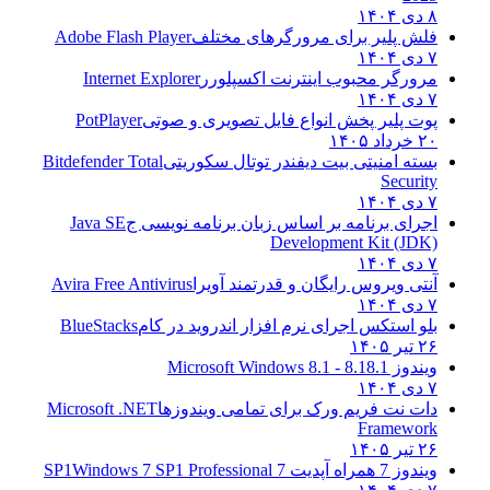
۸ دی ۱۴۰۴
فلش پلیر برای مرورگرهای مختلف
Adobe Flash Player
۷ دی ۱۴۰۴
مرورگر محبوب اینترنت اکسپلورر
Internet Explorer
۷ دی ۱۴۰۴
پوت پلیر پخش انواع فایل تصویری و صوتی
PotPlayer
۲۰ خرداد ۱۴۰۵
بسته امنیتی بیت دیفندر توتال سکوریتی
Bitdefender Total
Security
۷ دی ۱۴۰۴
اجرای برنامه بر اساس زبان برنامه نویسی ج
Java SE
Development Kit (JDK)
۷ دی ۱۴۰۴
آنتی ویروس رایگان و قدرتمند آویرا
Avira Free Antivirus
۷ دی ۱۴۰۴
بلو استکس اجرای نرم افزار اندروید در کام
BlueStacks
۲۶ تیر ۱۴۰۵
ویندوز 8.1
8.1 - Microsoft Windows 8.1
۷ دی ۱۴۰۴
دات نت فریم ورک برای تمامی ویندوزها
Microsoft .NET
Framework
۲۶ تیر ۱۴۰۵
ویندوز 7 همراه آپدیت 7 SP1
Windows 7 SP1 Professional