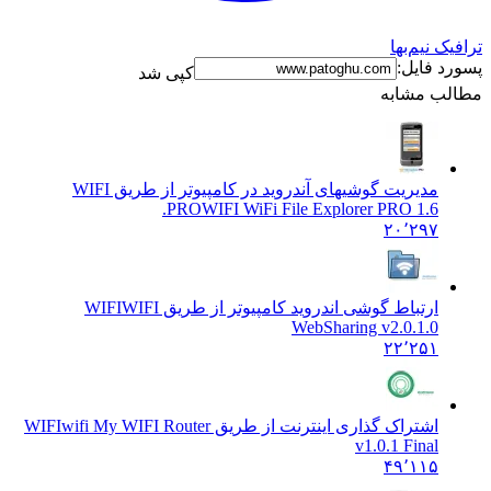
ک نیم‌بها
د فایل:
کپی شد
ب مشابه
مدیریت گوشیهای آندروید در کامپیوتر از طریق WIFI
PRO
WIFI WiFi File Explorer PRO 1.6.
۲۰٬۲۹۷
ارتباط گوشی اندروید کامپیوتر از طریق WIFI
WIFI
WebSharing v2.0.1.0
۲۲٬۲۵۱
اشتراک گذاری اینترنت از طریق WIFI
wifi My WIFI Router
v1.0.1 Final
۴۹٬۱۱۵