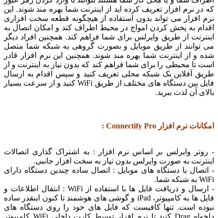
ر نرم افزار تعریف کرده اید از اینترنت شما بهره مند شوند. این
افزار می تواند بدون استفاده از هیچگونه قطعه سخت افزاری
م به پخش کردن امواج در محیط اطراف کند و امکان اتصال به
رنت از طریق وایرلس برای شما فراهم کند. همچنین افراد دیگر
وانند از طریق موبایل و بصورت گروهی به شبکه شما متصل
و از اینترنت شما بهره مند شوند. همچنین این نرم افزار قادر
تا محیطی را برای شما فراهم کند که بدون نیاز به اینترنت و از
 آفلاین یک شبکه محلی تعریف کنید و سپس اقدام به ارسال
فایل بین دستگاه های مختلف از طریق WiFi کنید و از سرعت بسیار
 آن لذت ببرید.
نرم افزار Connectify Pro :
تر وایرلس بر اساس نرم افزار : به اشتراک گذاری اتصالات
رنت به صورت وایرلس بدون نیاز به سخت افزار جانبی.
صال با دستگاه های موبایل : اتصال ساده چندین دستگاه دارای
ا.
- ارسال و دریافت فایل ها با استفاده از WiFi : انتقال اطلاعات و
فایل ها به کامپیوتر، iPad و گوشی های هوشمند تا کنون اینقدر ساده
ه است. تنها کافیست که فایل های خود را روی دستگاه های
دلخواه Drag کنید تا نرم افزار توسط کارت داخلی WiFi کامپیوتر