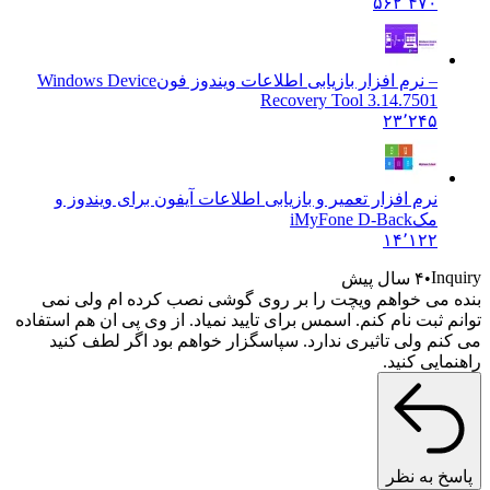
۵۶۲٬۴۷۰
– نرم افزار بازیابی اطلاعات ویندوز فون
Windows Device
Recovery Tool 3.14.7501
۲۳٬۲۴۵
نرم افزار تعمیر و بازیابی اطلاعات آیفون برای ویندوز و
مک
iMyFone D-Back
۱۴٬۱۲۲
In
۴ سال پیش
می خواهم ویچت را بر روی گوشی نصب کرده ام ولی نمی
 ثبت نام کنم. اسمس برای تایید نمیاد. از وی پی ان هم استفاده
م ولی تاثیری ندارد. سپاسگزار خواهم بود اگر لطف کنید
ایی کنید.
 به نظر