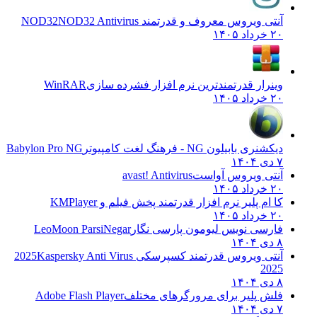
آنتی ویروس معروف و قدرتمند NOD32
NOD32 Antivirus
۲۰ خرداد ۱۴۰۵
وینرار قدرتمندترین نرم افزار فشرده سازی
WinRAR
۲۰ خرداد ۱۴۰۵
دیکشنری بابیلون NG - فرهنگ لغت کامپیوتر
Babylon Pro NG
۷ دی ۱۴۰۴
آنتی ویروس آواست
avast! Antivirus
۲۰ خرداد ۱۴۰۵
کا ام پلیر نرم افزار قدرتمند پخش فیلم و
KMPlayer
۲۰ خرداد ۱۴۰۵
فارسی نویس لیومون پارسی نگار
LeoMoon ParsiNegar
۸ دی ۱۴۰۴
آنتی ویروس قدرتمند کسپرسکی 2025
Kaspersky Anti Virus
2025
۸ دی ۱۴۰۴
فلش پلیر برای مرورگرهای مختلف
Adobe Flash Player
۷ دی ۱۴۰۴