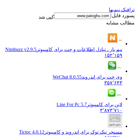
 نیم‌بها
 فایل:
کپی شد
ب مشابه
نیم باز ، تبادل اطلاعات و چت برای کامپیوتر
Nimbuzz v2.9.5
۱۵۲٬۱۵۹
وی چت برای اندروید
WeChat 8.0.55
۳۵۷٬۶۴۳
لاین برای کامپیوتر
Line For Pc 5.7
۳٬۸۷۳٬۷۱۰
مسنجر تیک توک برای اندروید و کامپیوتر
Tictoc 4.0.12