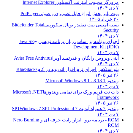
مرورگر محبوب اینترنت اکسپلورر
Internet Explorer
۷ دی ۱۴۰۴
پوت پلیر پخش انواع فایل تصویری و صوتی
PotPlayer
۲۰ خرداد ۱۴۰۵
بسته امنیتی بیت دیفندر توتال سکوریتی
Bitdefender Total
Security
۷ دی ۱۴۰۴
اجرای برنامه بر اساس زبان برنامه نویسی ج
Java SE
Development Kit (JDK)
۷ دی ۱۴۰۴
آنتی ویروس رایگان و قدرتمند آویرا
Avira Free Antivirus
۷ دی ۱۴۰۴
بلو استکس اجرای نرم افزار اندروید در کام
BlueStacks
۲۶ تیر ۱۴۰۵
ویندوز 8.1
8.1 - Microsoft Windows 8.1
۷ دی ۱۴۰۴
دات نت فریم ورک برای تمامی ویندوزها
Microsoft .NET
Framework
۲۶ تیر ۱۴۰۵
ویندوز 7 همراه آپدیت 7 SP1
Windows 7 SP1 Professional
۷ دی ۱۴۰۴
ROM - برنامه نرو | ابزار رایت حرفه ای و
Nero Burning
ROM
۷ دی ۱۴۰۴