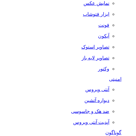
نمایش عکس
ابزار فتوشاپ
فونت
آیکون
تصاویر استوک
تصاویر لایه باز
وکتور
امنیتی
آنتی ویروس
دیواره آتشین
ضد هک و جاسوسی
آپدیت آنتی ویروس
گوناگون