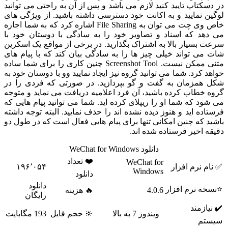
کتاپ تایید کنید لازم می باشد و پس از آن به راحتی می توانید
 نمایید و به اکانت خود دسترسی داشته باشید. از ویژگی های
خاص وی چت می توان به File Sharing اشاره کرد که به شما اجازه
د که اسناد و تصاویر خود را به سادگی با دوستان خود با
بسیار بالا به اشتراک بگذارید. در برخی از مواقع یک اسکرین
ی تواند خیلی چیز ها را به سادگی بیان کند که با پیام های
متنی ممکن نیست. Screenshot Tool چنین کاری را برای شما ساده
 کرد‌. شما می توانید گروه نیز ایجاد نمایید وو با دوستان خود به
مزمان به گفت و گو بپردازید. در صورتی که فردی را در
خطاب کرده باشید، آن فرد اعلامیه دریافت می نماید و متوجه
د که شما او را ریپلای کرده اید. شما می توانید پیام هایی که
ده اید و هنوز دیده نشده اند را حذف نمایید. البته توجه داشته
 که چنین امکانی تنها برای پیام هایی فعال است که در طول دو
 اخیر فرستاده شده اند.
دانلود WeChat for Windows
❤️ تعداد
WeChat for
 نرم افزار
۱۹۶٬۰۵۴
Windows
دانلود
دانلود
ه نرم افزار
4.0.6
🔥 هزینه
رایگان
ازمند
ویندوز 7 به بالا
🔆 حجم فایل
193 مگابایت
م