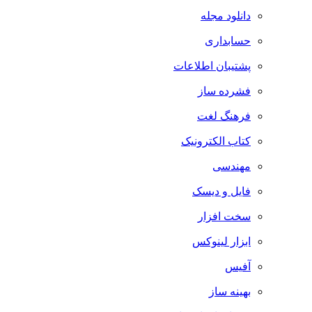
دانلود مجله
حسابداری
پشتیبان اطلاعات
فشرده ساز
فرهنگ لغت
کتاب الکترونیک
مهندسی
فایل و دیسک
سخت افزار
ابزار لینوکس
آفیس
بهینه ساز