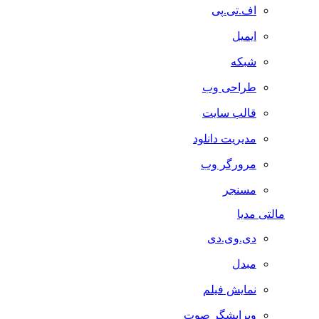
اف.تی.پی
ایمیل
شبکه
طراحی وب
قالب سایت
مدیریت دانلود
مرورگر وب
مسنجر
مالتی مدیا
دی.وی.دی
مبدل
نمایش فیلم
ویرایشگر صوت