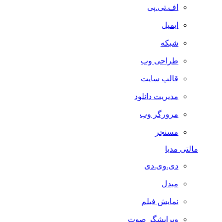
اف.تی.پی
ایمیل
شبکه
طراحی وب
قالب سایت
مدیریت دانلود
مرورگر وب
مسنجر
مالتی مدیا
دی.وی.دی
مبدل
نمایش فیلم
ویرایشگر صوت