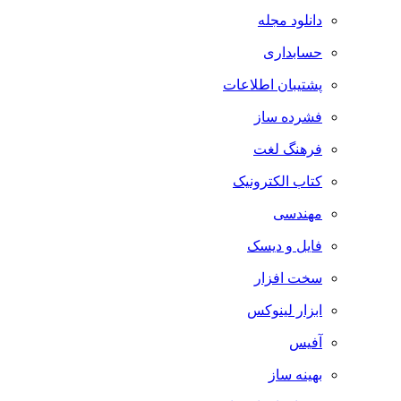
دانلود مجله
حسابداری
پشتیبان اطلاعات
فشرده ساز
فرهنگ لغت
کتاب الکترونیک
مهندسی
فایل و دیسک
سخت افزار
ابزار لینوکس
آفیس
بهینه ساز