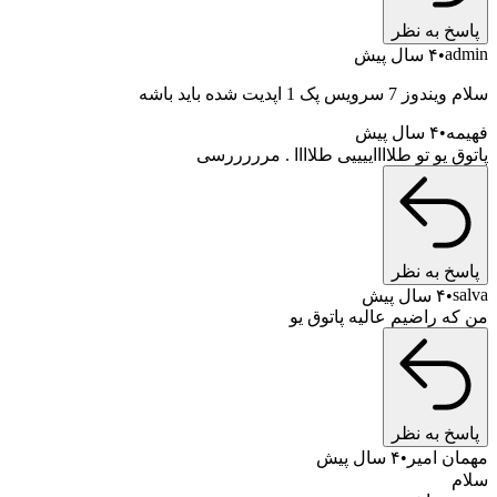
خ به نظر
a
۴ سال پیش
رویس پک 1 اپدیت شده باید باشه
ه
۴ سال پیش
 یو تو طلااااییییی طلاااا . مرررررسی
خ به نظر
۴ سال پیش
ه راضیم عالیه پاتوق یو
خ به نظر
ن امیر
۴ سال پیش