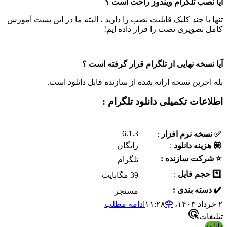
نصب تلگرام ویندوز راحت است ؟
با چند کلیک قابلیت نصب را دارید ، البته ما در این پست آموزش
 تصویری نصب را قرار داده ایم!
نسخه نهایی از تلگرام قرار گرفته است ؟
اخرین نسخه ارائه شده از سازنده قابل دانلود است.
عات تکمیلی دانلود تلگرام :
6.1.3
خه نرم افزار
:
زینه دانلود
:
رایگان
رکت سازنده :
تلگرام
حجم فایل
:
39 مگابایت
سته بندی :
مسنجر
ادامه مطلب
ات
د