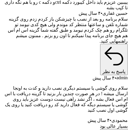
زیزم باید داخل کیبورد دکمه ctrlو دکمه c رو با هم نگه داری
پب بشه
 غفاری
۴ سال پیش
 برنامه رو بعد از نصب با چیزشکن باز کردم زدم روی گزینه
ه تلفن و ساعتها منتظر کد موندم ولی هیچ کدی نیومد تو
ام رو هم چک کردم نیومد و طبق گفته شما گزینه اس ام اس
یچ جای برنامه پیدا نمیکنم تا اون رو بزنم . ممنون میشم
هایی کنید.
خ به نظر
a
۴ سال پیش
 روی گوشی یا سیستم دیگری نصب دارید و کدت به اونجا
ل میشه ! در هر صورت چندین بار بزنید تا گزینه دریافت با اس
س فعال بشه ، اگر نشد راهی نیست دوست عزیز باید روی
 یا سیستم دیگه که فعال دارید کد رو دریافت کنید یا روی یک
 اول نصب کنید
ودی
۴ سال پیش
ر عالی بود