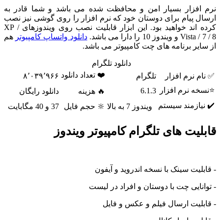
افزار بسیار امن و محافظت شده می باشد و شما قادر به
ل پیام برای دوستان خود که نرم افزار را روی گوشی نیز نصب
کرده اند خواهید بود. این ابزار قابلیت نصب روی ویندوزهای XP /
ویندوز 10 را دارا می باشد.
دانلود واتساپ کامپیوتر
هم
ایر برنامه های چت کامپیوتر می باشد.
دانلود تلگرام
❤️ تعداد دانلود
م نرم افزار
تلگرام
۸٬۰۳۹٬۹۶۶
ه نرم افزار
6.1.3
🔥 هزینه
دانلود رایگان
یازمند سیستم
ویندوز 7 به بالا
🔆 حجم فایل
37 و 40 مگابایت
لیت های تلگرام کامپیوتر ویندوز
لیت سینک با نسخه اندروید و آیفون
انایی چت با دوستان و افراد در لیست
بلیت ارسال فیلم و عکس و فایل