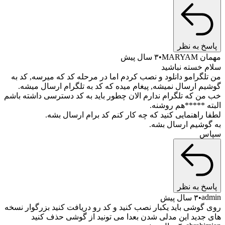
خ به نظر
MARY
۳ سال پیش
 خسته نباشید
لگرامو دانلود و نصب کردم اما در مرحله کد که میرسه, کد به
م ارسال نمیشه, پیغام میده که کد به تلگرام ارسال میشه.
ن که تلگرام ندارم الان چطور باید به کد دسترسی داشته باشم
ه *****هم روشنه.
 راهنمایی کنید که چه کار کنم کد برام ارسال بشه.
وشیم ارسال بشه.
س
خ به نظر
a
۳ سال پیش
گوشی باید یکبار نصب کنید و کد رو دریافت کنید بزرگوار نسخه
جدید این مدلی شدن بعدا می تونید از گوشی حذف کنید