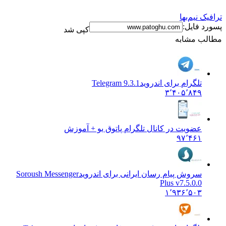
ک نیم‌بها
د فایل:
کپی شد
ب مشابه
تلگرام برای اندروید
Telegram 9.3.1
۳٬۴۰۵٬۸۴۹
عضویت در کانال تلگرام پاتوق یو + آموزش
۹۷٬۴۶۱
سروش پیام رسان ایرانی برای اندروید
Soroush Messenger
Plus v7.5.0.0
۱٬۹۳۶٬۵۰۳