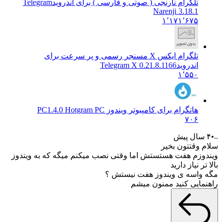
تلگرام نارنجی ( صوتی و فارسی ) برای اندروید
Telegram
Narenji 3.18.1
۱٬۱۷۱٬۶۷۵
تلگرام ایکس X مسنجر رسمی و پر سرعت برای
اندروید
Telegram X 0.21.8.1166
۱٬۵۵۰
هاتگرام برای کامپیوتر ویندوز PC
1.4.0 Hotgram PC
۷۰۶
 وقتتون بخیر
وزم هفت هستستش اما وقتی نصب میکنم میگه که به ویندوز
ر نیاز دارید
واسه ی ویندوز هفت نیستش ؟
مایی کنید ممنون میشم