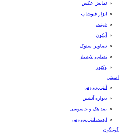
نمایش عکس
ابزار فتوشاپ
فونت
آیکون
تصاویر استوک
تصاویر لایه باز
وکتور
امنیتی
آنتی ویروس
دیواره آتشین
ضد هک و جاسوسی
آپدیت آنتی ویروس
گوناگون