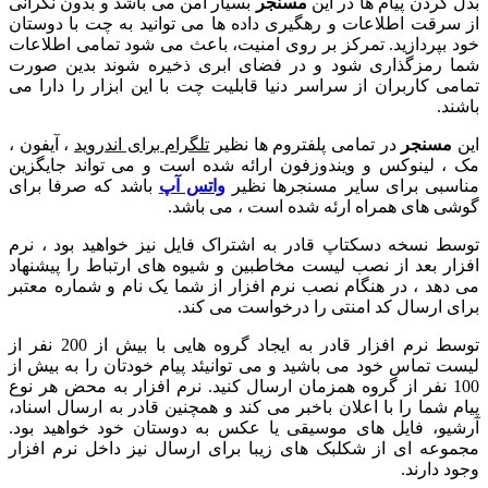
کردن پیام ها در این
مسنجر
بسیار امن می باشد و بدون نگرانی
رقت اطلاعات و رهگیری داده ها می توانید به چت با دوستان
بپردازید. تمرکز بر روی امنیت، باعث می شود تمامی اطلاعات
رمزگذاری شود و در فضای ابری ذخیره شوند بدین صورت
ی کاربران از سراسر دنیا قابلیت چت با این ابزار را دارا می
.
سنجر
در تمامی پلفتروم ها نظیر
تلگرام برای اندروید
، آیفون ،
 لینوکس و ویندوزفون ارائه شده است و می تواند جایگزین
بی برای سایر مسنجرها نظیر
واتس آپ
باشد که صرفا برای
 های همراه ارئه شده است ، می باشد.
 نسخه دسکتاپ قادر به اشتراک فایل نیز خواهید بود ، نرم
ر بعد از نصب لیست مخاطبین و شیوه های ارتباط را پیشنهاد
هد ، در هنگام نصب نرم افزار از شما یک نام و شماره معتبر
 ارسال کد امنتی را درخواست می کند.
توسط نرم افزار قادر به ایجاد گروه هایی با بیش از 200 نفر از
 تماس خود می باشید و می توانیئد پیام خودتان را به بیش از
10 نفر از گروه همزمان ارسال کنید. نرم افزار به محض هر نوع
 شما را با اعلان باخبر می کند و همچنین قادر به ارسال اسناد،
و، فایل های موسیقی یا عکس به دوستان خود خواهید بود.
عه ای از شکلبک های زیبا برای ارسال نیز داخل نرم افزار
دارند.