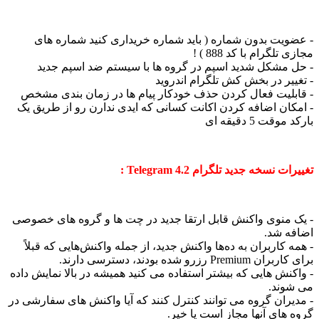
ویت بدون شماره ( باید شماره خریداری کنید شماره های
تلگرام با کد 888 ) !
 مشکل شدید اسپم در گروه ها با سیستم ضد اسپم جدید
ییر در بخش کش تلگرام اندروید
بلیت فعال کردن حذف خودکار پیام ها در زمان بندی مشخص
کان اضافه کردن اکانت کسانی که ایدی ندارن رو از طریق یک
وقت 5 دقیقه ای
رات نسخه
جدید تلگرام Telegram 4.2 :
 منوی واکنش قابل ارتقا جدید در چت ها و گروه های خصوصی
ه شد.
 کاربران به ده‌ها واکنش جدید، از جمله واکنش‌هایی که قبلاً
Prem رزرو شده بودند، دسترسی دارند.
کنش هایی که بیشتر استفاده می کنید همیشه در بالا نمایش داده
وند.
یران گروه می توانند کنترل کنند که آیا واکنش های سفارشی در
 های آنها مجاز است یا خیر.