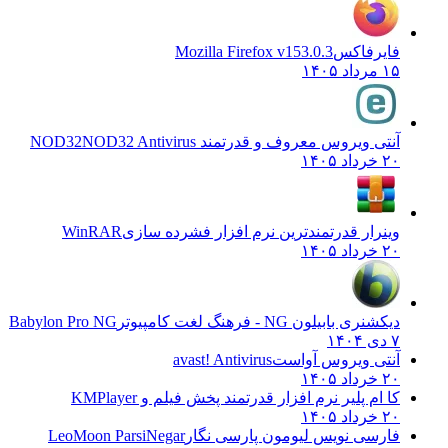
فایرفاکس
Mozilla Firefox v153.0.3
۱۵ مرداد ۱۴۰۵
آنتی ویروس معروف و قدرتمند NOD32
NOD32 Antivirus
۲۰ خرداد ۱۴۰۵
وینرار قدرتمندترین نرم افزار فشرده سازی
WinRAR
۲۰ خرداد ۱۴۰۵
دیکشنری بابیلون NG - فرهنگ لغت کامپیوتر
Babylon Pro NG
۷ دی ۱۴۰۴
آنتی ویروس آواست
avast! Antivirus
۲۰ خرداد ۱۴۰۵
کا ام پلیر نرم افزار قدرتمند پخش فیلم و
KMPlayer
۲۰ خرداد ۱۴۰۵
فارسی نویس لیومون پارسی نگار
LeoMoon ParsiNegar