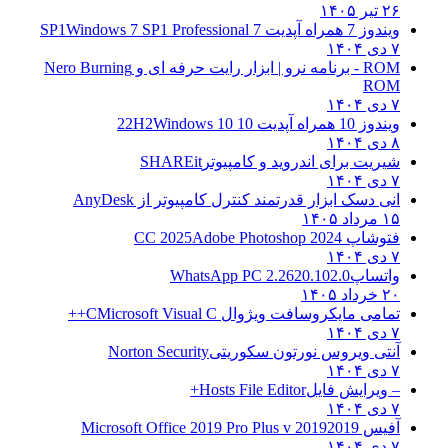
۲۶ تیر ۱۴۰۵
ویندوز 7 همراه آپدیت 7 SP1
Windows 7 SP1 Professional
۷ دی ۱۴۰۴
ROM - برنامه نرو | ابزار رایت حرفه ای و
Nero Burning
ROM
۷ دی ۱۴۰۴
ویندوز 10 همراه آپدیت 10 22H2
Windows 10
۸ دی ۱۴۰۴
شیریت برای اندروید و کامپیوتر
SHAREit
۷ دی ۱۴۰۴
انی دسک ابزار قدرتمند کنترل کامپیوتر از
AnyDesk
۱۵ مرداد ۱۴۰۵
فتوشاپ CC 2025
Adobe Photoshop 2024
۷ دی ۱۴۰۴
واتساپ
WhatsApp PC 2.2620.102.0
۲۰ خرداد ۱۴۰۵
تمامی مایکروسافت ویژوال C
Microsoft Visual C++
۷ دی ۱۴۰۴
آنتی ویروس نورتون سکوریتی
Norton Security
۷ دی ۱۴۰۴
– ویرایش فایل
Hosts File Editor+
۷ دی ۱۴۰۴
آفیس 2019
2019 Microsoft Office 2019 Pro Plus v
۷ دی ۱۴۰۴