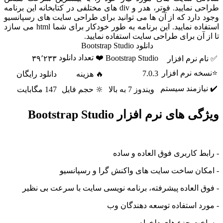
طراحی نمایید. فوتر، هدر و div های مختلفی در کتابخانه این برنامه
ارد که از آن ها می توانید برای طراحی سایت های رسپانسیو
استفاده نمایید. این برنامه به طور خودکار برای شما html می سازد
آن برای طراحی سایت استفاده نمایید.
دانلود Bootstrap Studio
❤️ تعداد دانلود
Bootstrap Studio
نرم افزار
۳۹٬۲۳۳
 نرم افزار
7.0.3
🔥 هزینه
دانلود رایگان
ازمند سیستم
ویندوز 7 به بالا
🔆 حجم فایل
147 مگابایت
ای نرم افزار Bootstrap Studio
 کاربری فوق العاده و ساده
ان ساخت سایت های واکنش گرا و رسپانسیو
العاده پیشرفته، برنامه نویسی سایت با سرعت بی نظیر
 استفاده توسعه دهندگان وب
ت جزء های دلخواه