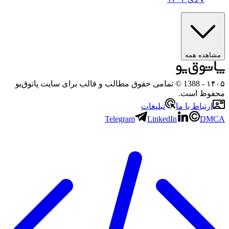
ه همه
- 1388 © تمامی حقوق مطالب و قالب برای سایت پاتوق‌یو
 است.
باط با ما
تبلیغات
Telegram
LinkedIn