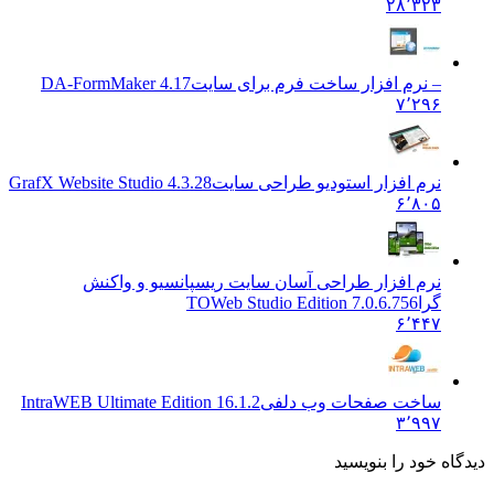
۲۸٬۳۲۳
– نرم افزار ساخت فرم برای سایت
DA-FormMaker 4.17
۷٬۲۹۶
نرم افزار استودیو طراحی سایت
GrafX Website Studio 4.3.28
۶٬۸۰۵
نرم افزار طراحی آسان سایت ریسپانسیو و واکنش
گرا
TOWeb Studio Edition 7.0.6.756
۶٬۴۴۷
ساخت صفحات وب دلفی
IntraWEB Ultimate Edition 16.1.2
۳٬۹۹۷
 خود را بنویسید