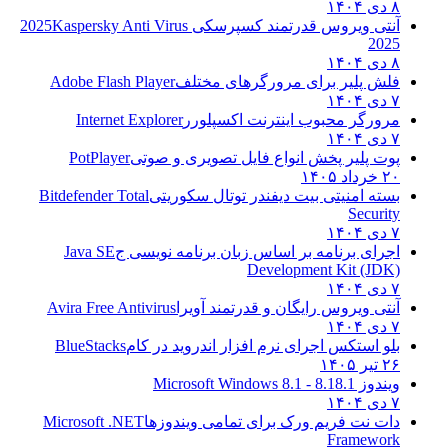
۸ دی ۱۴۰۴
آنتی ویروس قدرتمند کسپرسکی 2025
Kaspersky Anti Virus
2025
۸ دی ۱۴۰۴
فلش پلیر برای مرورگرهای مختلف
Adobe Flash Player
۷ دی ۱۴۰۴
مرورگر محبوب اینترنت اکسپلورر
Internet Explorer
۷ دی ۱۴۰۴
پوت پلیر پخش انواع فایل تصویری و صوتی
PotPlayer
۲۰ خرداد ۱۴۰۵
بسته امنیتی بیت دیفندر توتال سکوریتی
Bitdefender Total
Security
۷ دی ۱۴۰۴
اجرای برنامه بر اساس زبان برنامه نویسی ج
Java SE
Development Kit (JDK)
۷ دی ۱۴۰۴
آنتی ویروس رایگان و قدرتمند آویرا
Avira Free Antivirus
۷ دی ۱۴۰۴
بلو استکس اجرای نرم افزار اندروید در کام
BlueStacks
۲۶ تیر ۱۴۰۵
ویندوز 8.1
8.1 - Microsoft Windows 8.1
۷ دی ۱۴۰۴
دات نت فریم ورک برای تمامی ویندوزها
Microsoft .NET
Framework