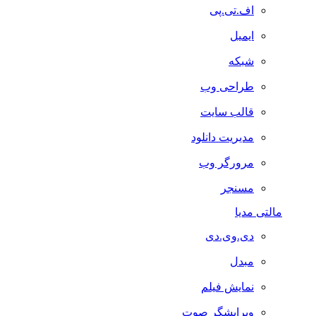
اف.تی.پی
ایمیل
شبکه
طراحی وب
قالب سایت
مدیریت دانلود
مرورگر وب
مسنجر
مالتی مدیا
دی.وی.دی
مبدل
نمایش فیلم
ویرایشگر صوت