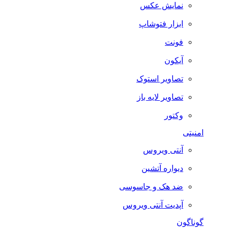
نمایش عکس
ابزار فتوشاپ
فونت
آیکون
تصاویر استوک
تصاویر لایه باز
وکتور
امنیتی
آنتی ویروس
دیواره آتشین
ضد هک و جاسوسی
آپدیت آنتی ویروس
گوناگون