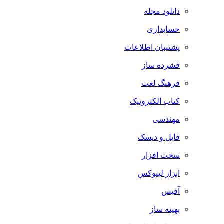
دانلود مجله
حسابداری
پشتیبان اطلاعات
فشرده ساز
فرهنگ لغت
کتاب الکترونیک
مهندسی
فایل و دیسک
سخت افزار
ابزار لینوکس
آفیس
بهینه ساز