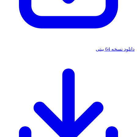
خه 64 بیتی