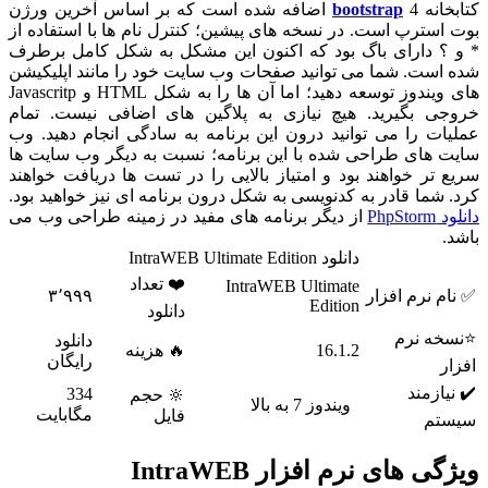
کتابخانه
bootstrap
4 اضافه شده است که بر اساس آخرین ورژن
بوت استرپ است. در نسخه های پیشین؛ کنترل نام ها با استفاده از
* و ؟ دارای باگ بود که اکنون این مشکل به شکل کامل برطرف
شده است. شما می توانید صفحات وب سایت خود را مانند اپلیکیشن
های ویندوز توسعه دهید؛ اما آن ها را به شکل HTML و Javascritp
خروجی بگیرید. هیچ نیازی به پلاگین های اضافی نیست. تمام
عملیات را می توانید درون این برنامه به سادگی انجام دهید. وب
سایت های طراحی شده با این برنامه؛ نسبت به دیگر وب سایت ها
سریع تر خواهند بود و امتیاز بالایی را در تست ها دریافت خواهند
کرد. شما قادر به کدنویسی به شکل درون برنامه ای نیز خواهید بود.
دانلود PhpStorm
از دیگر برنامه های مفید در زمینه طراحی وب می
باشد.
دانلود IntraWEB Ultimate Edition
❤️ تعداد
IntraWEB Ultimate
✅ نام نرم افزار
۳٬۹۹۹
Edition
دانلود
⭐نسخه نرم
دانلود
16.1.2
🔥 هزینه
رایگان
افزار
✔️ نیازمند
334
🔆 حجم
ویندوز 7 به بالا
مگابایت
فایل
سیستم
ویژگی های نرم افزار IntraWEB