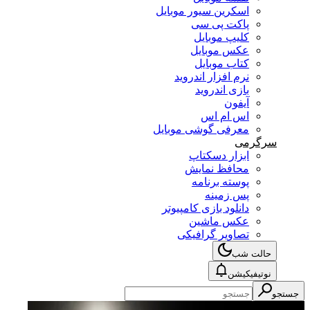
اسکرین سیور موبایل
پاکت پی سی
کلیپ موبایل
عکس موبایل
کتاب موبایل
نرم افزار اندروید
بازی اندروید
آیفون
اس ام اس
معرفی گوشی موبایل
سرگرمی
ابزار دسکتاپ
محافظ نمایش
پوسته برنامه
پس زمینه
دانلود بازی کامپیوتر
عکس ماشین
تصاویر گرافیکی
حالت شب
نوتیفیکیشن
جستجو