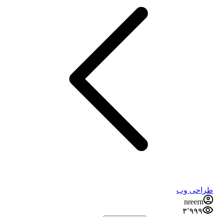
طراحی وب
nreern
۳٬۹۹۹