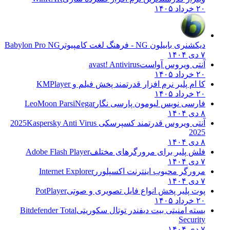
۲۰ خرداد ۱۴۰۵
دیکشنری بابیلون NG - فرهنگ لغت کامپیوتر
Babylon Pro NG
۷ دی ۱۴۰۴
آنتی ویروس آواست
avast! Antivirus
۲۰ خرداد ۱۴۰۵
کا ام پلیر نرم افزار قدرتمند پخش فیلم و
KMPlayer
۲۰ خرداد ۱۴۰۵
فارسی نویس لیومون پارسی نگار
LeoMoon ParsiNegar
۸ دی ۱۴۰۴
آنتی ویروس قدرتمند کسپرسکی 2025
Kaspersky Anti Virus
2025
۸ دی ۱۴۰۴
فلش پلیر برای مرورگرهای مختلف
Adobe Flash Player
۷ دی ۱۴۰۴
مرورگر محبوب اینترنت اکسپلورر
Internet Explorer
۷ دی ۱۴۰۴
پوت پلیر پخش انواع فایل تصویری و صوتی
PotPlayer
۲۰ خرداد ۱۴۰۵
بسته امنیتی بیت دیفندر توتال سکوریتی
Bitdefender Total
Security
۷ دی ۱۴۰۴