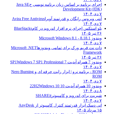
اجرای برنامه بر اساس زبان برنامه نویسی ج
Java SE
Development Kit (JDK)
۷ دی ۱۴۰۴
آنتی ویروس رایگان و قدرتمند آویرا
Avira Free Antivirus
۷ دی ۱۴۰۴
بلو استکس اجرای نرم افزار اندروید در کام
BlueStacks
۲۶ تیر ۱۴۰۵
ویندوز 8.1
8.1 - Microsoft Windows 8.1
۷ دی ۱۴۰۴
دات نت فریم ورک برای تمامی ویندوزها
Microsoft .NET
Framework
۲۶ تیر ۱۴۰۵
ویندوز 7 همراه آپدیت 7 SP1
Windows 7 SP1 Professional
۷ دی ۱۴۰۴
ROM - برنامه نرو | ابزار رایت حرفه ای و
Nero Burning
ROM
۷ دی ۱۴۰۴
ویندوز 10 همراه آپدیت 10 22H2
Windows 10
۸ دی ۱۴۰۴
شیریت برای اندروید و کامپیوتر
SHAREit
۷ دی ۱۴۰۴
انی دسک ابزار قدرتمند کنترل کامپیوتر از
AnyDesk
۱۵ مرداد ۱۴۰۵