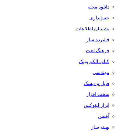
دانلود مجله
حسابداری
پشتیبان اطلاعات
فشرده ساز
فرهنگ لغت
کتاب الکترونیک
مهندسی
فایل و دیسک
سخت افزار
ابزار لینوکس
آفیس
بهینه ساز