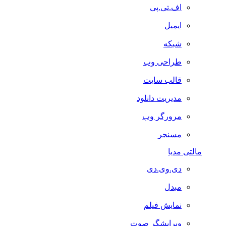
اف.تی.پی
ایمیل
شبکه
طراحی وب
قالب سایت
مدیریت دانلود
مرورگر وب
مسنجر
مالتی مدیا
دی.وی.دی
مبدل
نمایش فیلم
ویرایشگر صوت