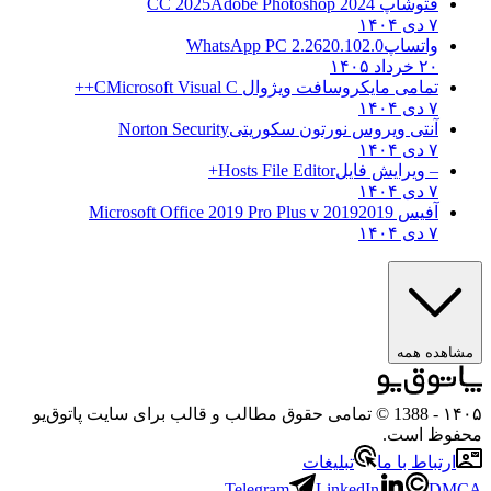
فتوشاپ CC 2025
Adobe Photoshop 2024
۷ دی ۱۴۰۴
واتساپ
WhatsApp PC 2.2620.102.0
۲۰ خرداد ۱۴۰۵
تمامی مایکروسافت ویژوال C
Microsoft Visual C++
۷ دی ۱۴۰۴
آنتی ویروس نورتون سکوریتی
Norton Security
۷ دی ۱۴۰۴
– ویرایش فایل
Hosts File Editor+
۷ دی ۱۴۰۴
آفیس 2019
2019 Microsoft Office 2019 Pro Plus v
۷ دی ۱۴۰۴
مشاهده همه
۱۴۰۵
- 1388 © تمامی حقوق مطالب و قالب برای سایت پاتوق‌یو
محفوظ است.
ارتباط با ما
تبلیغات
Telegram
LinkedIn
DMCA