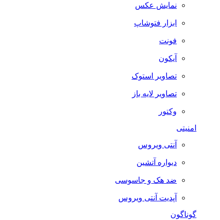
نمایش عکس
ابزار فتوشاپ
فونت
آیکون
تصاویر استوک
تصاویر لایه باز
وکتور
امنیتی
آنتی ویروس
دیواره آتشین
ضد هک و جاسوسی
آپدیت آنتی ویروس
گوناگون