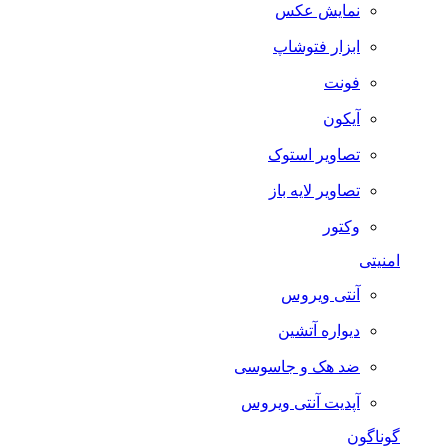
نمایش عکس
ابزار فتوشاپ
فونت
آیکون
تصاویر استوک
تصاویر لایه باز
وکتور
امنیتی
آنتی ویروس
دیواره آتشین
ضد هک و جاسوسی
آپدیت آنتی ویروس
گوناگون