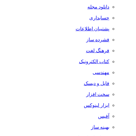
دانلود مجله
حسابداری
پشتیبان اطلاعات
فشرده ساز
فرهنگ لغت
کتاب الکترونیک
مهندسی
فایل و دیسک
سخت افزار
ابزار لینوکس
آفیس
بهینه ساز