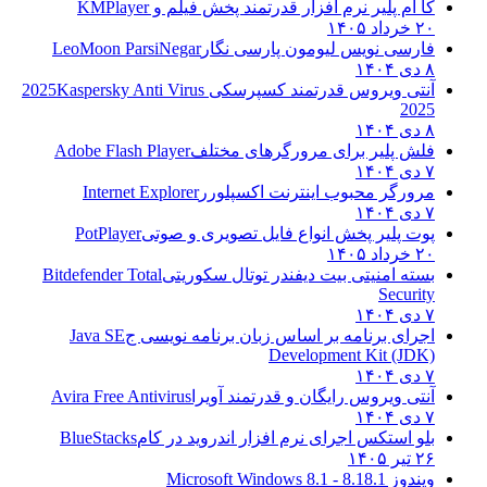
کا ام پلیر نرم افزار قدرتمند پخش فیلم و
KMPlayer
۲۰ خرداد ۱۴۰۵
فارسی نویس لیومون پارسی نگار
LeoMoon ParsiNegar
۸ دی ۱۴۰۴
آنتی ویروس قدرتمند کسپرسکی 2025
Kaspersky Anti Virus
2025
۸ دی ۱۴۰۴
فلش پلیر برای مرورگرهای مختلف
Adobe Flash Player
۷ دی ۱۴۰۴
مرورگر محبوب اینترنت اکسپلورر
Internet Explorer
۷ دی ۱۴۰۴
پوت پلیر پخش انواع فایل تصویری و صوتی
PotPlayer
۲۰ خرداد ۱۴۰۵
بسته امنیتی بیت دیفندر توتال سکوریتی
Bitdefender Total
Security
۷ دی ۱۴۰۴
اجرای برنامه بر اساس زبان برنامه نویسی ج
Java SE
Development Kit (JDK)
۷ دی ۱۴۰۴
آنتی ویروس رایگان و قدرتمند آویرا
Avira Free Antivirus
۷ دی ۱۴۰۴
بلو استکس اجرای نرم افزار اندروید در کام
BlueStacks
۲۶ تیر ۱۴۰۵
ویندوز 8.1
8.1 - Microsoft Windows 8.1