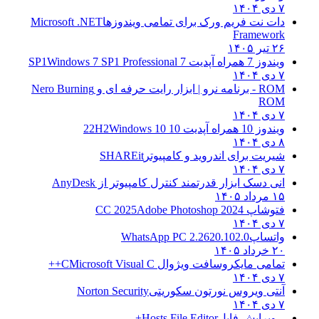
۷ دی ۱۴۰۴
دات نت فریم ورک برای تمامی ویندوزها
Microsoft .NET
Framework
۲۶ تیر ۱۴۰۵
ویندوز 7 همراه آپدیت 7 SP1
Windows 7 SP1 Professional
۷ دی ۱۴۰۴
ROM - برنامه نرو | ابزار رایت حرفه ای و
Nero Burning
ROM
۷ دی ۱۴۰۴
ویندوز 10 همراه آپدیت 10 22H2
Windows 10
۸ دی ۱۴۰۴
شیریت برای اندروید و کامپیوتر
SHAREit
۷ دی ۱۴۰۴
انی دسک ابزار قدرتمند کنترل کامپیوتر از
AnyDesk
۱۵ مرداد ۱۴۰۵
فتوشاپ CC 2025
Adobe Photoshop 2024
۷ دی ۱۴۰۴
واتساپ
WhatsApp PC 2.2620.102.0
۲۰ خرداد ۱۴۰۵
تمامی مایکروسافت ویژوال C
Microsoft Visual C++
۷ دی ۱۴۰۴
آنتی ویروس نورتون سکوریتی
Norton Security
۷ دی ۱۴۰۴
– ویرایش فایل
Hosts File Editor+