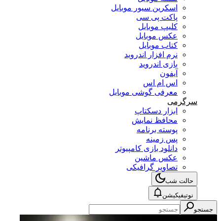
اسکرین سیور موبایل
پاکت پی سی
کلیپ موبایل
عکس موبایل
کتاب موبایل
نرم افزار اندروید
بازی اندروید
آیفون
اس ام اس
معرفی گوشی موبایل
سرگرمی
ابزار دسکتاپ
محافظ نمایش
پوسته برنامه
پس زمینه
دانلود بازی کامپیوتر
عکس ماشین
تصاویر گرافیکی
حالت شب
نوتیفیکیشن
جستجو