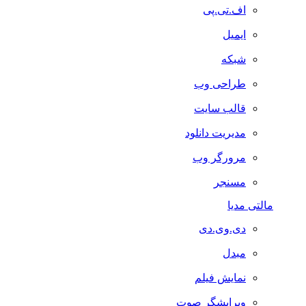
اف.تی.پی
ایمیل
شبکه
طراحی وب
قالب سایت
مدیریت دانلود
مرورگر وب
مسنجر
مالتی مدیا
دی.وی.دی
مبدل
نمایش فیلم
ویرایشگر صوت