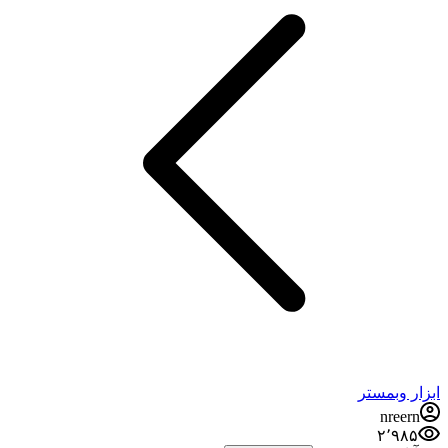
ابزار وبمستر
nreern
۲٬۹۸۵