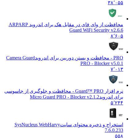
۳۸٬۰۵۵
محافظت از وای فای در مقابل هک برای اندروید ARP
ARP
Guard WiFi Security v2.6.6
۸٬۶۰۵
PRO - محافظت و بستن دوربین برای اندروید
Camera Guard
PRO - Blocker v5.0.1
۷٬۰۱۳
نرم افزار Guard™ PRO - محافظت و جلوگیری از جاسوسی
برای اندروید
Micro Guard PRO - Blocker v2.1.2
۵٬۲۴۴
استخراج و ذخیره محتوای سایت
SysNucleus WebHarvy
7.6.0.233
۵۵۸