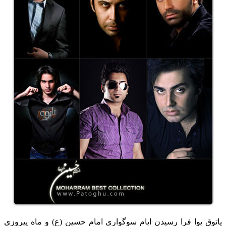
پاتوق یوا فرا رسیدن ایام سوگواری امام حسین (ع) و ماه پیروزی