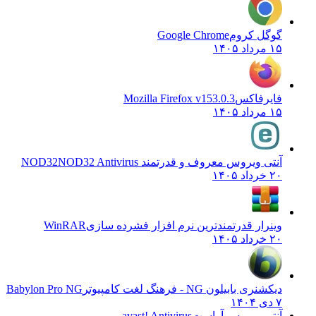
گوگل کروم
Google Chrome
۱۵ مرداد ۱۴۰۵
فایرفاکس
Mozilla Firefox v153.0.3
۱۵ مرداد ۱۴۰۵
آنتی ویروس معروف و قدرتمند NOD32
NOD32 Antivirus
۲۰ خرداد ۱۴۰۵
وینرار قدرتمندترین نرم افزار فشرده سازی
WinRAR
۲۰ خرداد ۱۴۰۵
دیکشنری بابیلون NG - فرهنگ لغت کامپیوتر
Babylon Pro NG
۷ دی ۱۴۰۴
آنتی ویروس آواست
avast! Antivirus