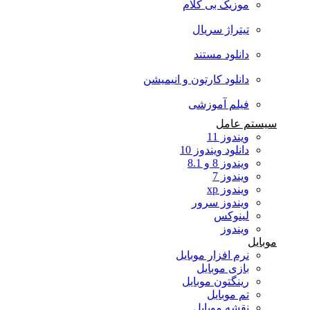
موزیک بی کلام
تیتراژ سریال
دانلود مستند
دانلود کارتون و انیمیشن
فیلم آموزشی
سیستم عامل
ویندوز 11
دانلود ویندوز 10
ویندوز 8 و 8.1
ویندوز 7
ویندوز xp
ویندوز سرور
لینوکس
ویندوز
موبایل
نرم افزار موبایل
بازی موبایل
رینگتون موبایل
تم موبایل
نقشه موبایل