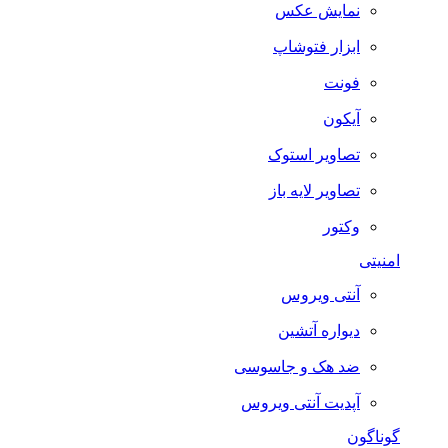
نمایش عکس
ابزار فتوشاپ
فونت
آیکون
تصاویر استوک
تصاویر لایه باز
وکتور
امنیتی
آنتی ویروس
دیواره آتشین
ضد هک و جاسوسی
آپدیت آنتی ویروس
گوناگون