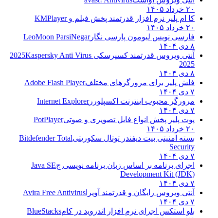
۲۰ خرداد ۱۴۰۵
کا ام پلیر نرم افزار قدرتمند پخش فیلم و
KMPlayer
۲۰ خرداد ۱۴۰۵
فارسی نویس لیومون پارسی نگار
LeoMoon ParsiNegar
۸ دی ۱۴۰۴
آنتی ویروس قدرتمند کسپرسکی 2025
Kaspersky Anti Virus
2025
۸ دی ۱۴۰۴
فلش پلیر برای مرورگرهای مختلف
Adobe Flash Player
۷ دی ۱۴۰۴
مرورگر محبوب اینترنت اکسپلورر
Internet Explorer
۷ دی ۱۴۰۴
پوت پلیر پخش انواع فایل تصویری و صوتی
PotPlayer
۲۰ خرداد ۱۴۰۵
بسته امنیتی بیت دیفندر توتال سکوریتی
Bitdefender Total
Security
۷ دی ۱۴۰۴
اجرای برنامه بر اساس زبان برنامه نویسی ج
Java SE
Development Kit (JDK)
۷ دی ۱۴۰۴
آنتی ویروس رایگان و قدرتمند آویرا
Avira Free Antivirus
۷ دی ۱۴۰۴
بلو استکس اجرای نرم افزار اندروید در کام
BlueStacks