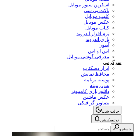
اسکرین سیور موبایل
پاکت پی سی
کلیپ موبایل
عکس موبایل
کتاب موبایل
نرم افزار اندروید
بازی اندروید
آیفون
اس ام اس
معرفی گوشی موبایل
سرگرمی
ابزار دسکتاپ
محافظ نمایش
پوسته برنامه
پس زمینه
دانلود بازی کامپیوتر
عکس ماشین
تصاویر گرافیکی
حالت شب
نوتیفیکیشن
جستجو