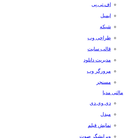
اف.تی.پی
ایمیل
شبکه
طراحی وب
قالب سایت
مدیریت دانلود
مرورگر وب
مسنجر
مالتی مدیا
دی.وی.دی
مبدل
نمایش فیلم
ویرایشگر صوت