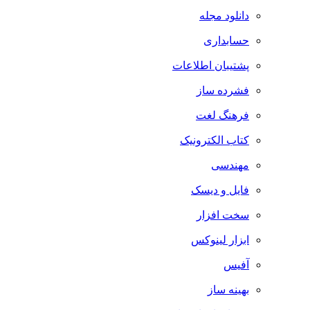
دانلود مجله
حسابداری
پشتیبان اطلاعات
فشرده ساز
فرهنگ لغت
کتاب الکترونیک
مهندسی
فایل و دیسک
سخت افزار
ابزار لینوکس
آفیس
بهینه ساز