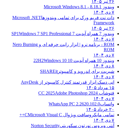
۲۶ تیر ۱۴۰۵
ویندوز 8.1
8.1 - Microsoft Windows 8.1
۷ دی ۱۴۰۴
دات نت فریم ورک برای تمامی ویندوزها
Microsoft .NET
Framework
۲۶ تیر ۱۴۰۵
ویندوز 7 همراه آپدیت 7 SP1
Windows 7 SP1 Professional
۷ دی ۱۴۰۴
ROM - برنامه نرو | ابزار رایت حرفه ای و
Nero Burning
ROM
۷ دی ۱۴۰۴
ویندوز 10 همراه آپدیت 10 22H2
Windows 10
۸ دی ۱۴۰۴
شیریت برای اندروید و کامپیوتر
SHAREit
۷ دی ۱۴۰۴
انی دسک ابزار قدرتمند کنترل کامپیوتر از
AnyDesk
۱۵ مرداد ۱۴۰۵
فتوشاپ CC 2025
Adobe Photoshop 2024
۷ دی ۱۴۰۴
واتساپ
WhatsApp PC 2.2620.102.0
۲۰ خرداد ۱۴۰۵
تمامی مایکروسافت ویژوال C
Microsoft Visual C++
۷ دی ۱۴۰۴
آنتی ویروس نورتون سکوریتی
Norton Security