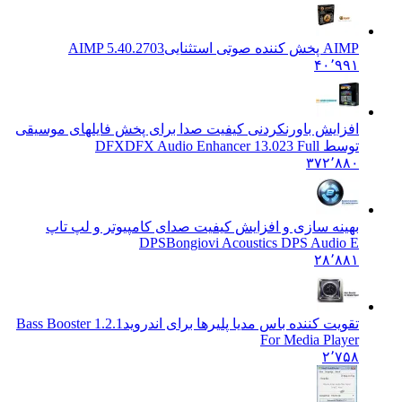
AIMP پخش کننده صوتی استثنایی
AIMP 5.40.2703
۴۰٬۹۹۱
افزایش باورنکردنی کیفیت صدا برای پخش فایلهای موسیقی
توسط DFX
DFX Audio Enhancer 13.023 Full
۳۷۲٬۸۸۰
بهینه سازی و افزایش کیفیت صدای کامپیوتر و لپ تاپ
DPS
Bongiovi Acoustics DPS Audio E
۲۸٬۸۸۱
تقویت کننده باس مدیا پلیرها برای اندروید
1.2.1 Bass Booster
For Media Player
۲٬۷۵۸