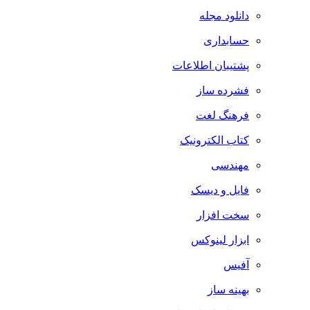
دانلود مجله
حسابداری
پشتیبان اطلاعات
فشرده ساز
فرهنگ لغت
کتاب الکترونیک
مهندسی
فایل و دیسک
سخت افزار
ابزار لینوکس
آفیس
بهینه ساز