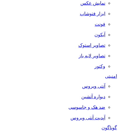
نمایش عکس
ابزار فتوشاپ
فونت
آیکون
تصاویر استوک
تصاویر لایه باز
وکتور
امنیتی
آنتی ویروس
دیواره آتشین
ضد هک و جاسوسی
آپدیت آنتی ویروس
گوناگون