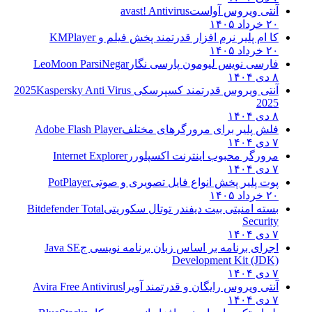
آنتی ویروس آواست
avast! Antivirus
۲۰ خرداد ۱۴۰۵
کا ام پلیر نرم افزار قدرتمند پخش فیلم و
KMPlayer
۲۰ خرداد ۱۴۰۵
فارسی نویس لیومون پارسی نگار
LeoMoon ParsiNegar
۸ دی ۱۴۰۴
آنتی ویروس قدرتمند کسپرسکی 2025
Kaspersky Anti Virus
2025
۸ دی ۱۴۰۴
فلش پلیر برای مرورگرهای مختلف
Adobe Flash Player
۷ دی ۱۴۰۴
مرورگر محبوب اینترنت اکسپلورر
Internet Explorer
۷ دی ۱۴۰۴
پوت پلیر پخش انواع فایل تصویری و صوتی
PotPlayer
۲۰ خرداد ۱۴۰۵
بسته امنیتی بیت دیفندر توتال سکوریتی
Bitdefender Total
Security
۷ دی ۱۴۰۴
اجرای برنامه بر اساس زبان برنامه نویسی ج
Java SE
Development Kit (JDK)
۷ دی ۱۴۰۴
آنتی ویروس رایگان و قدرتمند آویرا
Avira Free Antivirus
۷ دی ۱۴۰۴