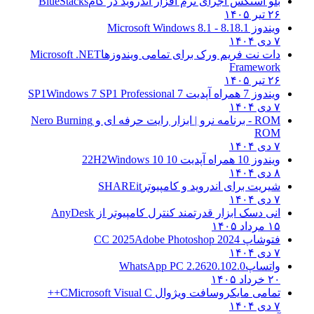
بلو استکس اجرای نرم افزار اندروید در کام
BlueStacks
۲۶ تیر ۱۴۰۵
ویندوز 8.1
8.1 - Microsoft Windows 8.1
۷ دی ۱۴۰۴
دات نت فریم ورک برای تمامی ویندوزها
Microsoft .NET
Framework
۲۶ تیر ۱۴۰۵
ویندوز 7 همراه آپدیت 7 SP1
Windows 7 SP1 Professional
۷ دی ۱۴۰۴
ROM - برنامه نرو | ابزار رایت حرفه ای و
Nero Burning
ROM
۷ دی ۱۴۰۴
ویندوز 10 همراه آپدیت 10 22H2
Windows 10
۸ دی ۱۴۰۴
شیریت برای اندروید و کامپیوتر
SHAREit
۷ دی ۱۴۰۴
انی دسک ابزار قدرتمند کنترل کامپیوتر از
AnyDesk
۱۵ مرداد ۱۴۰۵
فتوشاپ CC 2025
Adobe Photoshop 2024
۷ دی ۱۴۰۴
واتساپ
WhatsApp PC 2.2620.102.0
۲۰ خرداد ۱۴۰۵
تمامی مایکروسافت ویژوال C
Microsoft Visual C++
۷ دی ۱۴۰۴