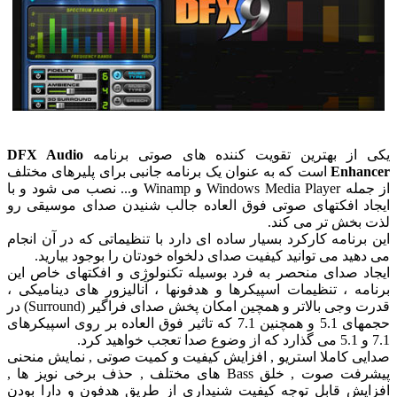
یکی از بهترین تقویت کننده های صوتی برنامه
DFX Audio
Enhancer
است که به عنوان یک برنامه جانبی برای پلیرهای مختلف
از جمله Windows Media Player و Winamp و... نصب می شود و با
ایجاد افکتهای صوتی فوق العاده جالب شنیدن صدای موسیقی رو
لذت بخش تر می کند.
این برنامه کارکرد بسیار ساده ای دارد با تنظیماتی که در آن انجام
می دهید می توانید کیفیت صدای دلخواه خودتان را بوجود بیارید.
ایجاد صدای منحصر به فرد بوسیله تکنولوژی و افکتهای خاص این
برنامه ، تنظیمات اسپیکرها و هدفونها ، آنالیزور های دینامیکی ،
قدرت وجی بالاتر و همچین امکان پخش صدای فراگیر (Surround) در
حجمهای 5.1 و همچنین 7.1 که تاثیر فوق العاده بر روی اسپیکرهای
7.1 و 5.1 می گذارد که از وضوع صدا تعجب خواهید کرد.
صدایی کاملا استریو , افزایش کیفیت و کمیت صوتی , نمایش منحنی
پیشرفت صوت , خلق Bass های مختلف , حذف برخی نویز ها ,
افزایش قابل توجه کیفیت شنیداری از طریق هدفون و دارا بودن