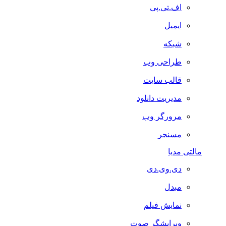
اف.تی.پی
ایمیل
شبکه
طراحی وب
قالب سایت
مدیریت دانلود
مرورگر وب
مسنجر
مالتی مدیا
دی.وی.دی
مبدل
نمایش فیلم
ویرایشگر صوت