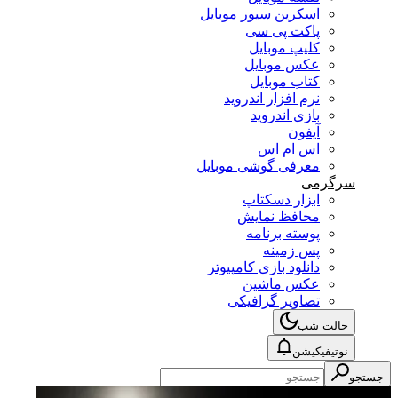
اسکرین سیور موبایل
پاکت پی سی
کلیپ موبایل
عکس موبایل
کتاب موبایل
نرم افزار اندروید
بازی اندروید
آیفون
اس ام اس
معرفی گوشی موبایل
سرگرمی
ابزار دسکتاپ
محافظ نمایش
پوسته برنامه
پس زمینه
دانلود بازی کامپیوتر
عکس ماشین
تصاویر گرافیکی
حالت شب
نوتیفیکیشن
جستجو