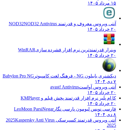
۱۵ مرداد ۱۴۰۵
آنتی ویروس معروف و قدرتمند NOD32
NOD32 Antivirus
۲۰ خرداد ۱۴۰۵
وینرار قدرتمندترین نرم افزار فشرده سازی
WinRAR
۲۰ خرداد ۱۴۰۵
دیکشنری بابیلون NG - فرهنگ لغت کامپیوتر
Babylon Pro NG
۷ دی ۱۴۰۴
آنتی ویروس آواست
avast! Antivirus
۲۰ خرداد ۱۴۰۵
کا ام پلیر نرم افزار قدرتمند پخش فیلم و
KMPlayer
۲۰ خرداد ۱۴۰۵
فارسی نویس لیومون پارسی نگار
LeoMoon ParsiNegar
۸ دی ۱۴۰۴
آنتی ویروس قدرتمند کسپرسکی 2025
Kaspersky Anti Virus
2025