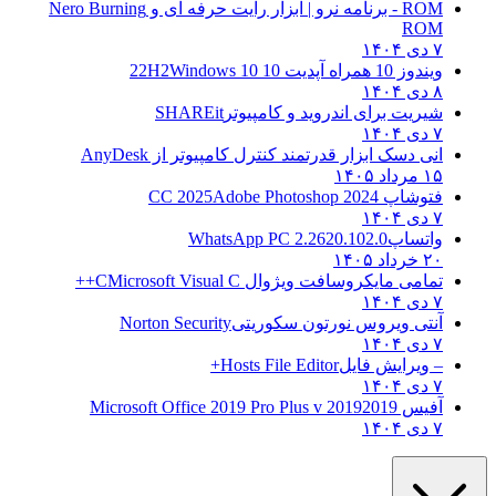
ROM - برنامه نرو | ابزار رایت حرفه ای و
Nero Burning
ROM
۷ دی ۱۴۰۴
ویندوز 10 همراه آپدیت 10 22H2
Windows 10
۸ دی ۱۴۰۴
شیریت برای اندروید و کامپیوتر
SHAREit
۷ دی ۱۴۰۴
انی دسک ابزار قدرتمند کنترل کامپیوتر از
AnyDesk
۱۵ مرداد ۱۴۰۵
فتوشاپ CC 2025
Adobe Photoshop 2024
۷ دی ۱۴۰۴
واتساپ
WhatsApp PC 2.2620.102.0
۲۰ خرداد ۱۴۰۵
تمامی مایکروسافت ویژوال C
Microsoft Visual C++
۷ دی ۱۴۰۴
آنتی ویروس نورتون سکوریتی
Norton Security
۷ دی ۱۴۰۴
– ویرایش فایل
Hosts File Editor+
۷ دی ۱۴۰۴
آفیس 2019
2019 Microsoft Office 2019 Pro Plus v
۷ دی ۱۴۰۴