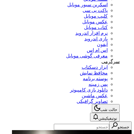
اسکرین سیور موبایل
پاکت پی سی
کلیپ موبایل
عکس موبایل
کتاب موبایل
نرم افزار اندروید
بازی اندروید
آیفون
اس ام اس
معرفی گوشی موبایل
سرگرمی
ابزار دسکتاپ
محافظ نمایش
پوسته برنامه
پس زمینه
دانلود بازی کامپیوتر
عکس ماشین
تصاویر گرافیکی
حالت شب
نوتیفیکیشن
جستجو