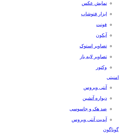
نمایش عکس
ابزار فتوشاپ
فونت
آیکون
تصاویر استوک
تصاویر لایه باز
وکتور
امنیتی
آنتی ویروس
دیواره آتشین
ضد هک و جاسوسی
آپدیت آنتی ویروس
گوناگون