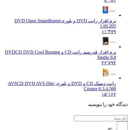
۸٬۰۸۱
نرم افزار رایت DVD و بلوری
DVD Open SmartBurner
1.60.205
۱۱٬۴۷۹
نرم افزار قدرتمند رایت CD و DVD
CD DVD Cool Burning
Studio 9.8
۲۶٬۷۹۴
رایت دیسک CD و DVD و بلوری AVS
CD DVD AVS Disc
Creator 6.3.4.568
۱۵٬۱۶۶
دیدگاه خود را بنویسید