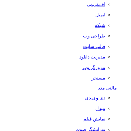
اف.تی.پی
ایمیل
شبکه
طراحی وب
قالب سایت
مدیریت دانلود
مرورگر وب
مسنجر
مالتی مدیا
دی.وی.دی
مبدل
نمایش فیلم
ویرایشگر صوت