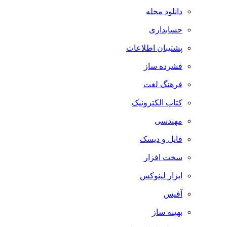
دانلود مجله
حسابداری
پشتیبان اطلاعات
فشرده ساز
فرهنگ لغت
کتاب الکترونیک
مهندسی
فایل و دیسک
سخت افزار
ابزار لینوکس
آفیس
بهینه ساز