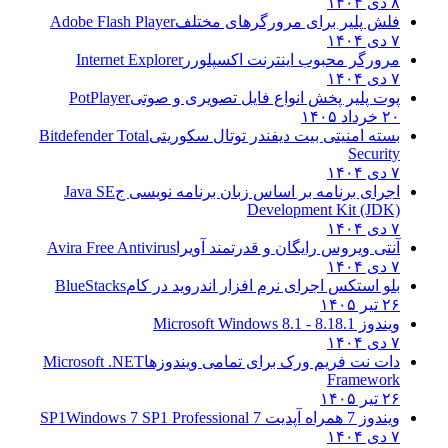
۸ دی ۱۴۰۴
فلش پلیر برای مرورگرهای مختلف
Adobe Flash Player
۷ دی ۱۴۰۴
مرورگر محبوب اینترنت اکسپلورر
Internet Explorer
۷ دی ۱۴۰۴
پوت پلیر پخش انواع فایل تصویری و صوتی
PotPlayer
۲۰ خرداد ۱۴۰۵
بسته امنیتی بیت دیفندر توتال سکوریتی
Bitdefender Total
Security
۷ دی ۱۴۰۴
اجرای برنامه بر اساس زبان برنامه نویسی ج
Java SE
Development Kit (JDK)
۷ دی ۱۴۰۴
آنتی ویروس رایگان و قدرتمند آویرا
Avira Free Antivirus
۷ دی ۱۴۰۴
بلو استکس اجرای نرم افزار اندروید در کام
BlueStacks
۲۶ تیر ۱۴۰۵
ویندوز 8.1
8.1 - Microsoft Windows 8.1
۷ دی ۱۴۰۴
دات نت فریم ورک برای تمامی ویندوزها
Microsoft .NET
Framework
۲۶ تیر ۱۴۰۵
ویندوز 7 همراه آپدیت 7 SP1
Windows 7 SP1 Professional
۷ دی ۱۴۰۴