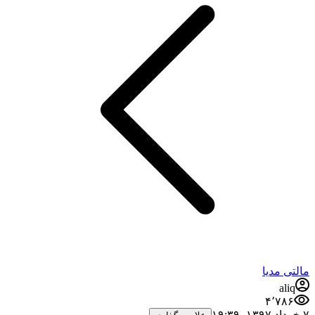
مالتی مدیا
aliq
۴٬۷۸۶
۷ خرداد ۱۳۹۷،‏ ۱۹:۳۹