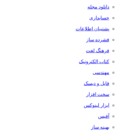
دانلود مجله
حسابداری
پشتیبان اطلاعات
فشرده ساز
فرهنگ لغت
کتاب الکترونیک
مهندسی
فایل و دیسک
سخت افزار
ابزار لینوکس
آفیس
بهینه ساز