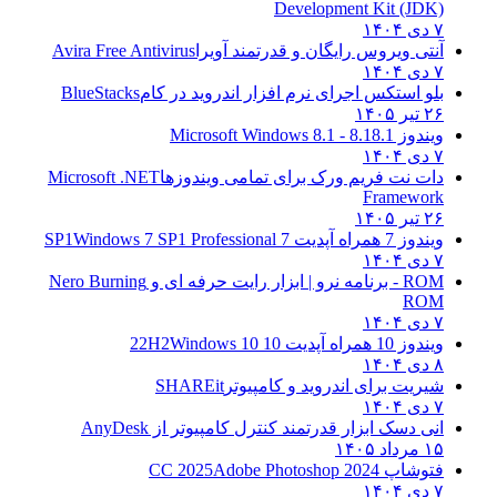
Development Kit (JDK)
۷ دی ۱۴۰۴
آنتی ویروس رایگان و قدرتمند آویرا
Avira Free Antivirus
۷ دی ۱۴۰۴
بلو استکس اجرای نرم افزار اندروید در کام
BlueStacks
۲۶ تیر ۱۴۰۵
ویندوز 8.1
8.1 - Microsoft Windows 8.1
۷ دی ۱۴۰۴
دات نت فریم ورک برای تمامی ویندوزها
Microsoft .NET
Framework
۲۶ تیر ۱۴۰۵
ویندوز 7 همراه آپدیت 7 SP1
Windows 7 SP1 Professional
۷ دی ۱۴۰۴
ROM - برنامه نرو | ابزار رایت حرفه ای و
Nero Burning
ROM
۷ دی ۱۴۰۴
ویندوز 10 همراه آپدیت 10 22H2
Windows 10
۸ دی ۱۴۰۴
شیریت برای اندروید و کامپیوتر
SHAREit
۷ دی ۱۴۰۴
انی دسک ابزار قدرتمند کنترل کامپیوتر از
AnyDesk
۱۵ مرداد ۱۴۰۵
فتوشاپ CC 2025
Adobe Photoshop 2024
۷ دی ۱۴۰۴