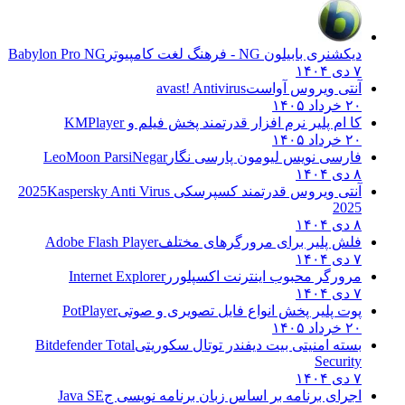
دیکشنری بابیلون NG - فرهنگ لغت کامپیوتر
Babylon Pro NG
۷ دی ۱۴۰۴
آنتی ویروس آواست
avast! Antivirus
۲۰ خرداد ۱۴۰۵
کا ام پلیر نرم افزار قدرتمند پخش فیلم و
KMPlayer
۲۰ خرداد ۱۴۰۵
فارسی نویس لیومون پارسی نگار
LeoMoon ParsiNegar
۸ دی ۱۴۰۴
آنتی ویروس قدرتمند کسپرسکی 2025
Kaspersky Anti Virus
2025
۸ دی ۱۴۰۴
فلش پلیر برای مرورگرهای مختلف
Adobe Flash Player
۷ دی ۱۴۰۴
مرورگر محبوب اینترنت اکسپلورر
Internet Explorer
۷ دی ۱۴۰۴
پوت پلیر پخش انواع فایل تصویری و صوتی
PotPlayer
۲۰ خرداد ۱۴۰۵
بسته امنیتی بیت دیفندر توتال سکوریتی
Bitdefender Total
Security
۷ دی ۱۴۰۴
اجرای برنامه بر اساس زبان برنامه نویسی ج
Java SE