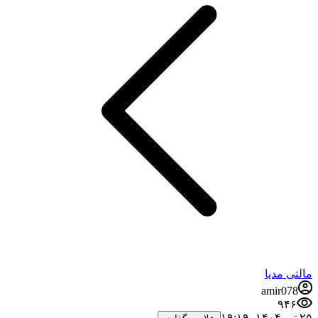
مالتی مدیا
amir078
۹۴۶
۲۵ تیر ۱۴۰۴،‏ ۱۹:۱۹