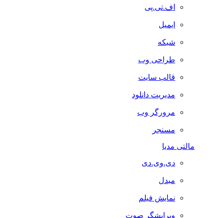
اف.تی.پی
ایمیل
شبکه
طراحی وب
قالب سایت
مدیریت دانلود
مرورگر وب
مسنجر
مالتی مدیا
دی.وی.دی
مبدل
نمایش فیلم
ویرایشگر صوت