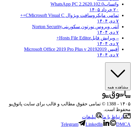
واتساپ
WhatsApp PC 2.2620.102.0
۲۰ خرداد ۱۴۰۵
تمامی مایکروسافت ویژوال C
Microsoft Visual C++
۷ دی ۱۴۰۴
آنتی ویروس نورتون سکوریتی
Norton Security
۷ دی ۱۴۰۴
– ویرایش فایل
Hosts File Editor+
۷ دی ۱۴۰۴
آفیس 2019
2019 Microsoft Office 2019 Pro Plus v
۷ دی ۱۴۰۴
مشاهده همه
۱۴۰۵
- 1388 © تمامی حقوق مطالب و قالب برای سایت پاتوق‌یو
محفوظ است.
ارتباط با ما
تبلیغات
Telegram
LinkedIn
DMCA