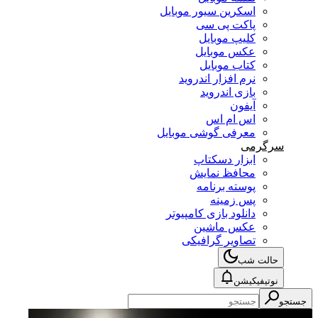
اسکرین سیور موبایل
پاکت پی سی
کلیپ موبایل
عکس موبایل
کتاب موبایل
نرم افزار اندروید
بازی اندروید
آیفون
اس ام اس
معرفی گوشی موبایل
سرگرمی
ابزار دسکتاپ
محافظ نمایش
پوسته برنامه
پس زمینه
دانلود بازی کامپیوتر
عکس ماشین
تصاویر گرافیکی
حالت شب
نوتیفیکیشن
جستجو