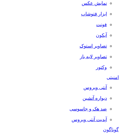
نمایش عکس
ابزار فتوشاپ
فونت
آیکون
تصاویر استوک
تصاویر لایه باز
وکتور
امنیتی
آنتی ویروس
دیواره آتشین
ضد هک و جاسوسی
آپدیت آنتی ویروس
گوناگون