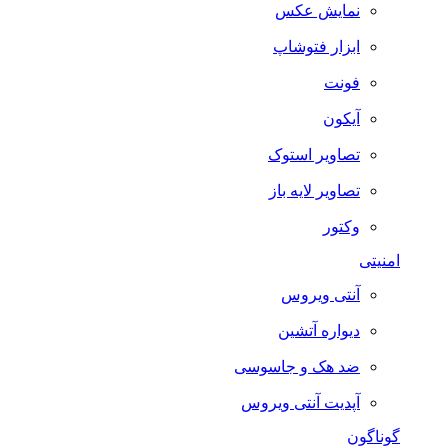
نمایش عکس
ابزار فتوشاپ
فونت
آیکون
تصاویر استوک
تصاویر لایه باز
وکتور
امنیتی
آنتی ویروس
دیواره آتشین
ضد هک و جاسوسی
آپدیت آنتی ویروس
گوناگون