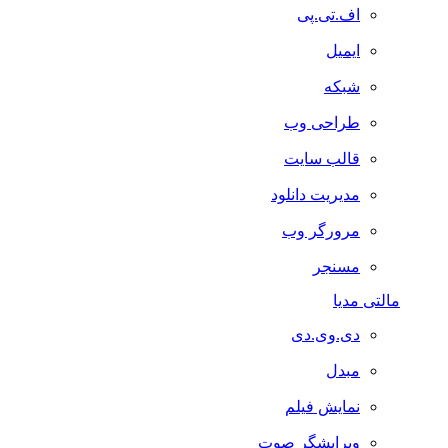
اف.تی.پی
ایمیل
شبکه
طراحی وب
قالب سایت
مدیریت دانلود
مرورگر وب
مسنجر
مالتی مدیا
دی.وی.دی
مبدل
نمایش فیلم
ویرایشگر صوت