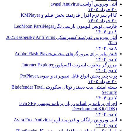
آنتی ویروس آواست
avast! Antivirus
۲۰ خرداد ۱۴۰۵
کا ام پلیر نرم افزار قدرتمند پخش فیلم و
KMPlayer
۲۰ خرداد ۱۴۰۵
فارسی نویس لیومون پارسی نگار
LeoMoon ParsiNegar
۸ دی ۱۴۰۴
آنتی ویروس قدرتمند کسپرسکی 2025
Kaspersky Anti Virus
2025
۸ دی ۱۴۰۴
فلش پلیر برای مرورگرهای مختلف
Adobe Flash Player
۷ دی ۱۴۰۴
مرورگر محبوب اینترنت اکسپلورر
Internet Explorer
۷ دی ۱۴۰۴
پوت پلیر پخش انواع فایل تصویری و صوتی
PotPlayer
۲۰ خرداد ۱۴۰۵
بسته امنیتی بیت دیفندر توتال سکوریتی
Bitdefender Total
Security
۷ دی ۱۴۰۴
اجرای برنامه بر اساس زبان برنامه نویسی ج
Java SE
Development Kit (JDK)
۷ دی ۱۴۰۴
آنتی ویروس رایگان و قدرتمند آویرا
Avira Free Antivirus
۷ دی ۱۴۰۴
بلو استکس اجرای نرم افزار اندروید در کام
BlueStacks