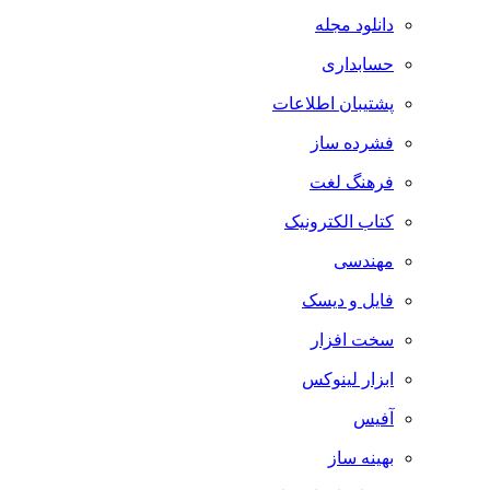
دانلود مجله
حسابداری
پشتیبان اطلاعات
فشرده ساز
فرهنگ لغت
کتاب الکترونیک
مهندسی
فایل و دیسک
سخت افزار
ابزار لینوکس
آفیس
بهینه ساز