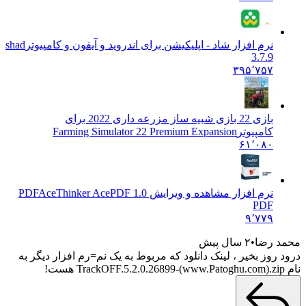
نرم افزار شاد - اپلیکیشن برای اندروید و آیفون و کامپیوتر
shad
3.7.9
۳۹۵٬۷۵۷
بازی 22 بازی شبیه ساز مزرعه داری 2022 برای
کامپیوتر
Farming Simulator 22 Premium Expansion
۶۱٬۰۸۰
نرم افزار مشاهده و ویرایش PDF
AceThinker AcePDF 1.0
PDF
۹٬۷۷۹
مد رضا
۲ سال پیش
ود روز بخیر ، لینک دانلود که مربوط به یک نم=رم افزار دیگر به
TrackOFF.5.2.0.2689 هست!