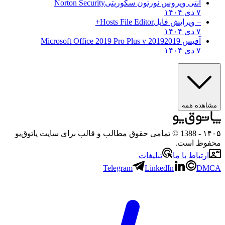
آنتی ویروس نورتون سکوریتی
Norton Security
۷ دی ۱۴۰۴
– ویرایش فایل
Hosts File Editor+
۷ دی ۱۴۰۴
آفیس 2019
2019 Microsoft Office 2019 Pro Plus v
۷ دی ۱۴۰۴
شاهده همه
۱۴
- 1388 © تمامی حقوق مطالب و قالب برای سایت پاتوق‌یو
فوظ است.
ارتباط با ما
تبلیغات
Telegram
LinkedIn
DMC