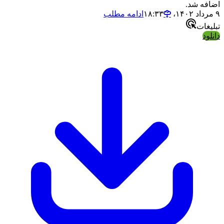
افه شد.
ادامه مطلب
لیغات
لود