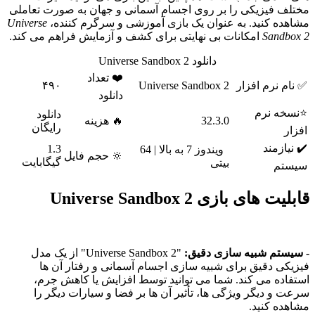
تلف فیزیکی را بر روی اجسام آسمانی و جهان به صورت تعاملی
اهده کنید. به عنوان یک بازی آموزشی و سرگرم کننده،
Universe
Sandbox
امکانات بی نهایتی برای کشف و آزمایش فراهم می کند.
دانلود Universe Sandbox 2
❤️ تعداد
نام نرم افزار
Universe Sandbox 2
۴۹۰
دانلود
سخه نرم
دانلود
32.3.0
🔥 هزینه
رایگان
زار
 نیازمند
1.3
ویندوز 7 به بالا | 64
🔆 حجم فایل
گیگابایت
بیتی
یستم
لیت های بازی Universe Sandbox 2
سیستم شبیه سازی دقیق:
"Universe Sandbox 2" از یک مدل
زیکی دقیق برای شبیه سازی اجسام آسمانی و رفتار آن ها
تفاده می کند. شما می توانید توسط افزایش یا کاهش جرم،
عت و دیگر ویژگی ها، تأثیر آن ها بر فضا و سیارات دیگر را
اهده کنید.