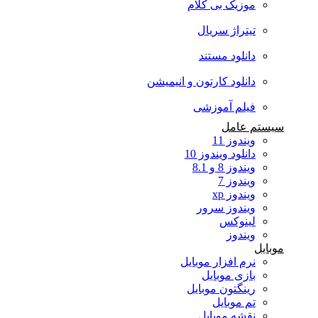
موزیک بی کلام
تیتراژ سریال
دانلود مستند
دانلود کارتون و انیمیشن
فیلم آموزشی
سیستم عامل
ویندوز 11
دانلود ویندوز 10
ویندوز 8 و 8.1
ویندوز 7
ویندوز xp
ویندوز سرور
لینوکس
ویندوز
موبایل
نرم افزار موبایل
بازی موبایل
رینگتون موبایل
تم موبایل
نقشه موبایل