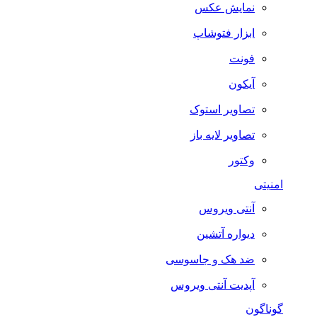
نمایش عکس
ابزار فتوشاپ
فونت
آیکون
تصاویر استوک
تصاویر لایه باز
وکتور
امنیتی
آنتی ویروس
دیواره آتشین
ضد هک و جاسوسی
آپدیت آنتی ویروس
گوناگون