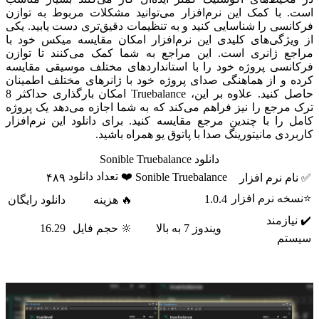
است. با کمک این نرم‌افزار می‌توانید مشکلات مربوط به توازن
فرکانسی را شناسایی کنید و به تنظیمات دقیق‌تری دست یابید. یکی
از ویژگی‌های کلیدی این نرم‌افزار امکان مقایسه میکس خود با
مراجع ژانری است. این مراجع به شما کمک می‌کنند تا توازن
فرکانسی پروژه خود را با استانداردهای مختلف موسیقی مقایسه
کرده و از هماهنگی صدای پروژه خود با ژانرهای مختلف اطمینان
حاصل کنید. علاوه بر این، Truebalance امکان بارگذاری حداکثر 8
ترک مرجع را نیز فراهم می‌کند که به شما اجازه می‌دهد یک پروژه
کامل را با چندین مرجع مقایسه کنید. برای دانلود این نرم‌افزار
کاربردی مانیتورینگ صدا با پاتوق یو همراه باشید.
دانلود Sonible Truebalance
❤️ تعداد دانلود
Sonible Truebalance
✅ نام نرم افزار
۴۸۹
⭐نسخه نرم افزار
1.0.4
🔥 هزینه
دانلود رایگان
✔️ نیازمند
ویندوز 7 به بالا
🔆 حجم فایل
16.29
سیستم