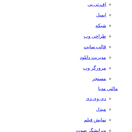
اف.تی.پی
ایمیل
شبکه
طراحی وب
قالب سایت
مدیریت دانلود
مرورگر وب
مسنجر
مالتی مدیا
دی.وی.دی
مبدل
نمایش فیلم
ویرایشگر صوت