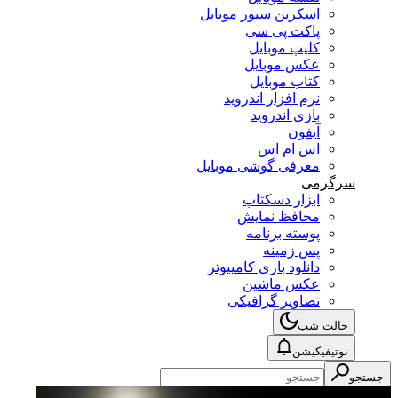
اسکرین سیور موبایل
پاکت پی سی
کلیپ موبایل
عکس موبایل
کتاب موبایل
نرم افزار اندروید
بازی اندروید
آیفون
اس ام اس
معرفی گوشی موبایل
سرگرمی
ابزار دسکتاپ
محافظ نمایش
پوسته برنامه
پس زمینه
دانلود بازی کامپیوتر
عکس ماشین
تصاویر گرافیکی
حالت شب
نوتیفیکیشن
جستجو