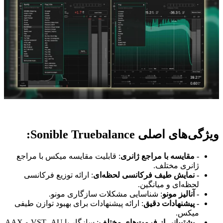
ویژگی‌های اصلی Sonible Truebalance:
- مقایسه با مراجع ژانری
: قابلیت مقایسه میکس با مراجع
ژانری مختلف.
- نمایش طیف فرکانسی لحظه‌ای
: ارائه توزیع فرکانسی
لحظه‌ای و میانگین.
- آنالیز مونو
: شناسایی مشکلات سازگاری مونو.
- پیشنهادات دقیق
: ارائه پیشنهادات برای بهبود توازن طیفی
میکس.
- پشتیبانی از فرمت‌های مختلف
: سازگار با VST، AU و AAX