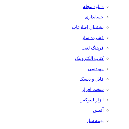
دانلود مجله
حسابداری
پشتیبان اطلاعات
فشرده ساز
فرهنگ لغت
کتاب الکترونیک
مهندسی
فایل و دیسک
سخت افزار
ابزار لینوکس
آفیس
بهینه ساز