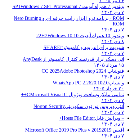
۲۶ تیر ۱۴۰۵
ویندوز 7 همراه آپدیت 7 SP1
Windows 7 SP1 Professional
۷ دی ۱۴۰۴
ROM - برنامه نرو | ابزار رایت حرفه ای و
Nero Burning
ROM
۷ دی ۱۴۰۴
ویندوز 10 همراه آپدیت 10 22H2
Windows 10
۸ دی ۱۴۰۴
شیریت برای اندروید و کامپیوتر
SHAREit
۷ دی ۱۴۰۴
انی دسک ابزار قدرتمند کنترل کامپیوتر از
AnyDesk
۱۵ مرداد ۱۴۰۵
فتوشاپ CC 2025
Adobe Photoshop 2024
۷ دی ۱۴۰۴
واتساپ
WhatsApp PC 2.2620.102.0
۲۰ خرداد ۱۴۰۵
تمامی مایکروسافت ویژوال C
Microsoft Visual C++
۷ دی ۱۴۰۴
آنتی ویروس نورتون سکوریتی
Norton Security
۷ دی ۱۴۰۴
– ویرایش فایل
Hosts File Editor+
۷ دی ۱۴۰۴
آفیس 2019
2019 Microsoft Office 2019 Pro Plus v
۷ دی ۱۴۰۴