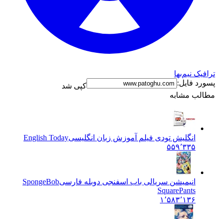
ترافیک نیم‌بها
پسورد فایل:
کپی شد
مطالب مشابه
انگلیش تودی فیلم آموزش زبان انگليسی
English Today
۵۵۹٬۳۳۵
انیمیشن سریالی باب اسفنجی دوبله فارسی
SpongeBob
SquarePants
۱٬۵۸۳٬۱۳۶