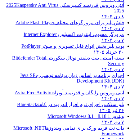
آنتی ویروس قدرتمند کسپرسکی 2025
Kaspersky Anti Virus
2025
۸ دی ۱۴۰۴
فلش پلیر برای مرورگرهای مختلف
Adobe Flash Player
۷ دی ۱۴۰۴
مرورگر محبوب اینترنت اکسپلورر
Internet Explorer
۷ دی ۱۴۰۴
پوت پلیر پخش انواع فایل تصویری و صوتی
PotPlayer
۲۰ خرداد ۱۴۰۵
بسته امنیتی بیت دیفندر توتال سکوریتی
Bitdefender Total
Security
۷ دی ۱۴۰۴
اجرای برنامه بر اساس زبان برنامه نویسی ج
Java SE
Development Kit (JDK)
۷ دی ۱۴۰۴
آنتی ویروس رایگان و قدرتمند آویرا
Avira Free Antivirus
۷ دی ۱۴۰۴
بلو استکس اجرای نرم افزار اندروید در کام
BlueStacks
۲۶ تیر ۱۴۰۵
ویندوز 8.1
8.1 - Microsoft Windows 8.1
۷ دی ۱۴۰۴
دات نت فریم ورک برای تمامی ویندوزها
Microsoft .NET
Framework