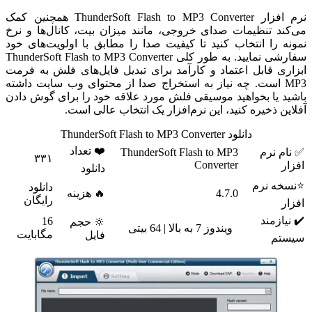
نرم افزار ThunderSoft Flash to MP3 Converter همچنین کمک
می‌کند تنظیمات صدای خروجی، مانند میزان بیت، کانال‌ها و نرخ
نمونه را انتخاب کنید تا کیفیت صدا را مطابق با اولویت‌های خود
سفارشی نمایید. به طور کلی ThunderSoft Flash to MP3 Converter
ابزاری قابل اعتماد و کارآمد برای تبدیل فایل‌های فلش به فرمت
MP3 است. چه نیاز به استخراج صدا از محتوای وب سایت داشته
باشید یا بخواهید موسیقی فلش مورد علاقه خود را برای گوش دادن
آفلاین ذخیره کنید، این نرم‌افزار یک انتخاب عالی است.
دانلود ThunderSoft Flash to MP3 Converter
❤️ تعداد
✅ نام نرم
ThunderSoft Flash to MP3
۳۳۱
Converter
افزار
دانلود
⭐نسخه نرم
دانلود
4.7.0
🔥 هزینه
رایگان
افزار
✔️ نیازمند
16
🔆 حجم
ویندوز 7 به بالا | 64 بیتی
مگابایت
فایل
سیستم