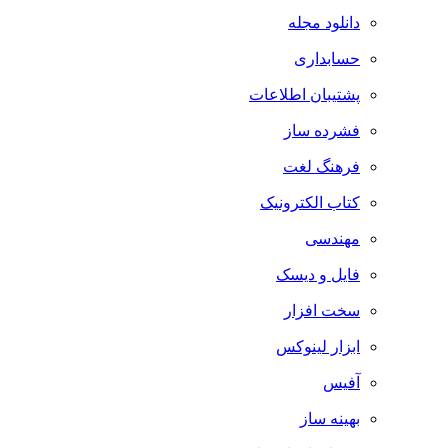
دانلود مجله
حسابداری
پشتیبان اطلاعات
فشرده ساز
فرهنگ لغت
کتاب الکترونیک
مهندسی
فایل و دیسک
سخت افزار
ابزار لینوکس
آفیس
بهینه ساز