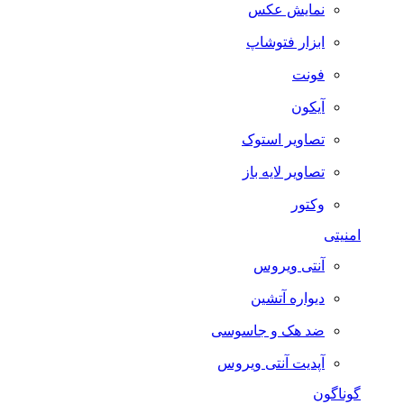
نمایش عکس
ابزار فتوشاپ
فونت
آیکون
تصاویر استوک
تصاویر لایه باز
وکتور
امنیتی
آنتی ویروس
دیواره آتشین
ضد هک و جاسوسی
آپدیت آنتی ویروس
گوناگون