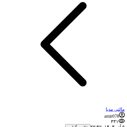
مالتی مدیا
amir078
۳۳۱
۵ آذر ۱۴۰۳،‏ ۲۲:۴۷