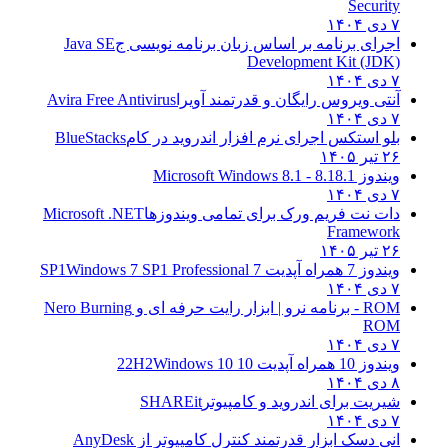
Security
۷ دی ۱۴۰۴
اجرای برنامه بر اساس زبان برنامه نویسی ج
Java SE
Development Kit (JDK)
۷ دی ۱۴۰۴
آنتی ویروس رایگان و قدرتمند آویرا
Avira Free Antivirus
۷ دی ۱۴۰۴
بلو استکس اجرای نرم افزار اندروید در کام
BlueStacks
۲۶ تیر ۱۴۰۵
ویندوز 8.1
8.1 - Microsoft Windows 8.1
۷ دی ۱۴۰۴
دات نت فریم ورک برای تمامی ویندوزها
Microsoft .NET
Framework
۲۶ تیر ۱۴۰۵
ویندوز 7 همراه آپدیت 7 SP1
Windows 7 SP1 Professional
۷ دی ۱۴۰۴
ROM - برنامه نرو | ابزار رایت حرفه ای و
Nero Burning
ROM
۷ دی ۱۴۰۴
ویندوز 10 همراه آپدیت 10 22H2
Windows 10
۸ دی ۱۴۰۴
شیریت برای اندروید و کامپیوتر
SHAREit
۷ دی ۱۴۰۴
انی دسک ابزار قدرتمند کنترل کامپیوتر از
AnyDesk