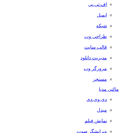
اف.تی.پی
ایمیل
شبکه
طراحی وب
قالب سایت
مدیریت دانلود
مرورگر وب
مسنجر
مالتی مدیا
دی.وی.دی
مبدل
نمایش فیلم
ویرایشگر صوت