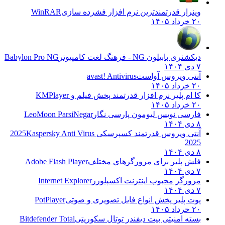
وینرار قدرتمندترین نرم افزار فشرده سازی
WinRAR
۲۰ خرداد ۱۴۰۵
دیکشنری بابیلون NG - فرهنگ لغت کامپیوتر
Babylon Pro NG
۷ دی ۱۴۰۴
آنتی ویروس آواست
avast! Antivirus
۲۰ خرداد ۱۴۰۵
کا ام پلیر نرم افزار قدرتمند پخش فیلم و
KMPlayer
۲۰ خرداد ۱۴۰۵
فارسی نویس لیومون پارسی نگار
LeoMoon ParsiNegar
۸ دی ۱۴۰۴
آنتی ویروس قدرتمند کسپرسکی 2025
Kaspersky Anti Virus
2025
۸ دی ۱۴۰۴
فلش پلیر برای مرورگرهای مختلف
Adobe Flash Player
۷ دی ۱۴۰۴
مرورگر محبوب اینترنت اکسپلورر
Internet Explorer
۷ دی ۱۴۰۴
پوت پلیر پخش انواع فایل تصویری و صوتی
PotPlayer
۲۰ خرداد ۱۴۰۵
بسته امنیتی بیت دیفندر توتال سکوریتی
Bitdefender Total