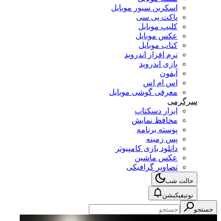
اسکرین سیور موبایل
پاکت پی سی
کلیپ موبایل
عکس موبایل
کتاب موبایل
نرم افزار اندروید
بازی اندروید
آیفون
اس ام اس
معرفی گوشی موبایل
سرگرمی
ابزار دسکتاپ
محافظ نمایش
پوسته برنامه
پس زمینه
دانلود بازی کامپیوتر
عکس ماشین
تصاویر گرافیکی
حالت شب
نوتیفیکیشن
جستجو