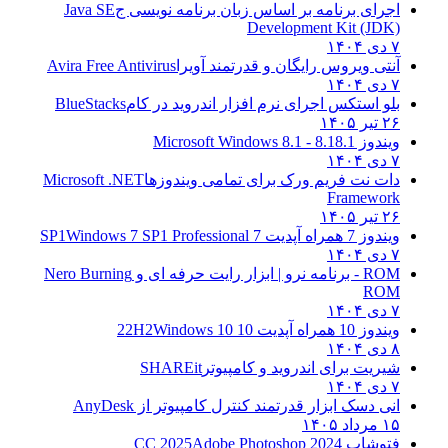
اجرای برنامه بر اساس زبان برنامه نویسی ج
Java SE
Development Kit (JDK)
۷ دی ۱۴۰۴
آنتی ویروس رایگان و قدرتمند آویرا
Avira Free Antivirus
۷ دی ۱۴۰۴
بلو استکس اجرای نرم افزار اندروید در کام
BlueStacks
۲۶ تیر ۱۴۰۵
ویندوز 8.1
8.1 - Microsoft Windows 8.1
۷ دی ۱۴۰۴
دات نت فریم ورک برای تمامی ویندوزها
Microsoft .NET
Framework
۲۶ تیر ۱۴۰۵
ویندوز 7 همراه آپدیت 7 SP1
Windows 7 SP1 Professional
۷ دی ۱۴۰۴
ROM - برنامه نرو | ابزار رایت حرفه ای و
Nero Burning
ROM
۷ دی ۱۴۰۴
ویندوز 10 همراه آپدیت 10 22H2
Windows 10
۸ دی ۱۴۰۴
شیریت برای اندروید و کامپیوتر
SHAREit
۷ دی ۱۴۰۴
انی دسک ابزار قدرتمند کنترل کامپیوتر از
AnyDesk
۱۵ مرداد ۱۴۰۵
فتوشاپ CC 2025
Adobe Photoshop 2024