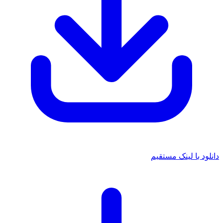
د با لینک مستقیم