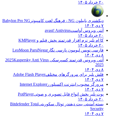
۲۰ خرداد ۱۴۰۵
دیکشنری بابیلون NG - فرهنگ لغت کامپیوتر
Babylon Pro NG
۷ دی ۱۴۰۴
آنتی ویروس آواست
avast! Antivirus
۲۰ خرداد ۱۴۰۵
کا ام پلیر نرم افزار قدرتمند پخش فیلم و
KMPlayer
۲۰ خرداد ۱۴۰۵
فارسی نویس لیومون پارسی نگار
LeoMoon ParsiNegar
۸ دی ۱۴۰۴
آنتی ویروس قدرتمند کسپرسکی 2025
Kaspersky Anti Virus
2025
۸ دی ۱۴۰۴
فلش پلیر برای مرورگرهای مختلف
Adobe Flash Player
۷ دی ۱۴۰۴
مرورگر محبوب اینترنت اکسپلورر
Internet Explorer
۷ دی ۱۴۰۴
پوت پلیر پخش انواع فایل تصویری و صوتی
PotPlayer
۲۰ خرداد ۱۴۰۵
بسته امنیتی بیت دیفندر توتال سکوریتی
Bitdefender Total
Security
۷ دی ۱۴۰۴