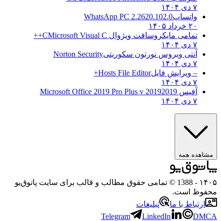
۷ دی ۱۴۰۴
واتساپ
WhatsApp PC 2.2620.102.0
۲۰ خرداد ۱۴۰۵
تمامی مایکروسافت ویژوال C
Microsoft Visual C++
۷ دی ۱۴۰۴
آنتی ویروس نورتون سکوریتی
Norton Security
۷ دی ۱۴۰۴
– ویرایش فایل
Hosts File Editor+
۷ دی ۱۴۰۴
آفیس 2019
2019 Microsoft Office 2019 Pro Plus v
۷ دی ۱۴۰۴
هده همه
۱
- 1388 © تمامی حقوق مطالب و قالب برای سایت پاتوق‌یو
وظ است.
رتباط با ما
تبلیغات
Telegram
LinkedIn
D