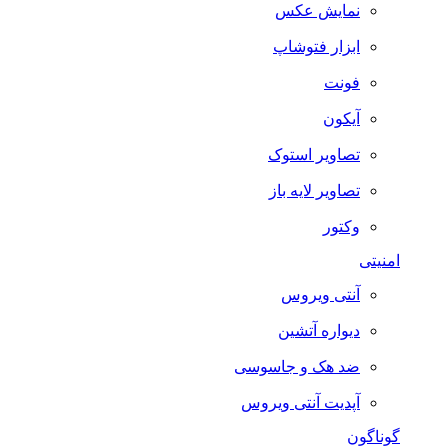
نمایش عکس
ابزار فتوشاپ
فونت
آیکون
تصاویر استوک
تصاویر لایه باز
وکتور
امنیتی
آنتی ویروس
دیواره آتشین
ضد هک و جاسوسی
آپدیت آنتی ویروس
گوناگون