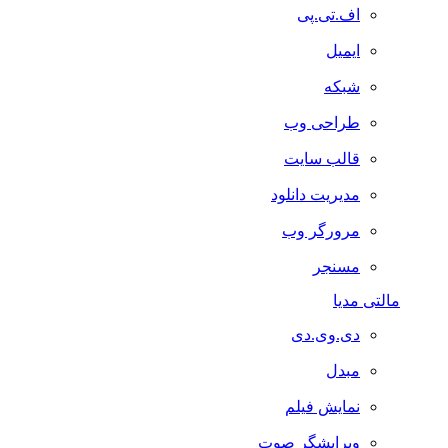
اف.تی.پی
ایمیل
شبکه
طراحی وب
قالب سایت
مدیریت دانلود
مرورگر وب
مسنجر
مالتی مدیا
دی.وی.دی
مبدل
نمایش فیلم
ویرایشگر صوت