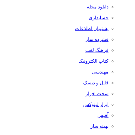
دانلود مجله
حسابداری
پشتیبان اطلاعات
فشرده ساز
فرهنگ لغت
کتاب الکترونیک
مهندسی
فایل و دیسک
سخت افزار
ابزار لینوکس
آفیس
بهینه ساز