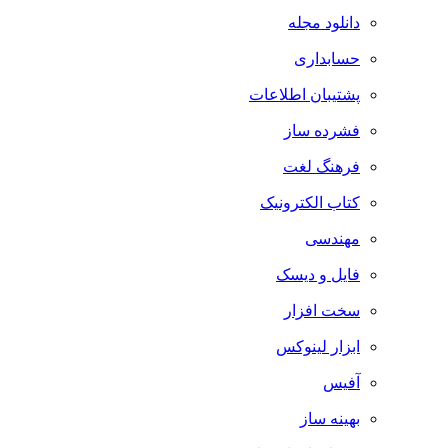
دانلود مجله
حسابداری
پشتیبان اطلاعات
فشرده ساز
فرهنگ لغت
کتاب الکترونیک
مهندسی
فایل و دیسک
سخت افزار
ابزار لینوکس
آفیس
بهینه ساز