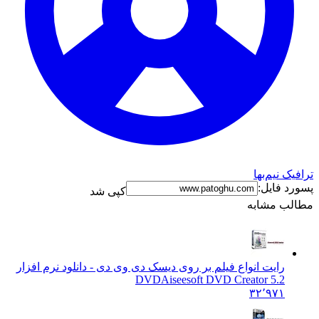
نیم‌بها
فایل:
کپی شد
 مشابه
رایت انواع فیلم بر روی دیسک دی وی دی - دانلود نرم افزار
DVD
Aiseesoft DVD Creator 5.2
۳۲٬۹۷۱