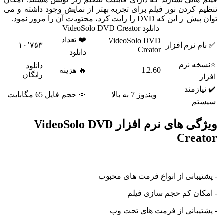
کردن نور فیلم برای تجربه بهتر از نمایش وجود داشته و می
 DVD را رایت کرد، محتویات آن را مرور نمود.
دانلود VideoSolo DVD Creator
❤️ تعداد
VideoSolo DVD
نرم افزار
۱۰٬۷۵۳
Creator
دانلود
 نرم
دانلود
1.2.60
🔥 هزینه
رایگان
زمند
ویندوز 7 به بالا
🔆 حجم فایل
65 مگابایت
م
ویژگی های نرم افزار VideoSolo DVD
Cre
بانی از انواع فرمت های محبوب
ان کم حجم سازی فیلم
یبانی از فرمت های تحت وب