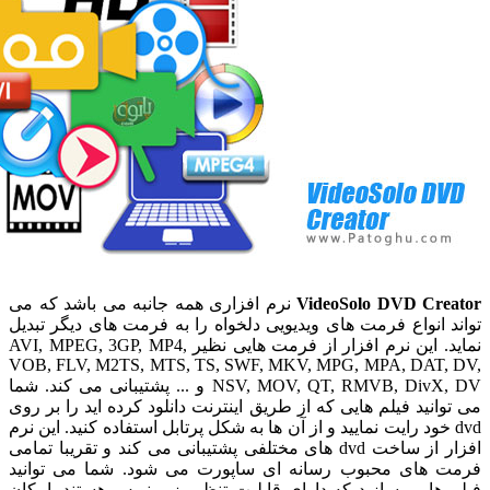
VideoSolo DVD Cr
نرم افزاری همه جانبه می باشد که می
انواع فرمت های ویدیویی دلخواه را به فرمت های دیگر تبدیل
نماید. این نرم افزار از فرمت هایی نظیر AVI, MPEG, 3GP, MP4,
VOB, FLV, M2TS, MTS, TS, SWF, MKV, MPG, MPA, DAT
NSV, MOV, QT, RMVB, DivX, DV و ... پشتیبانی می کند. شما
نید فیلم هایی که از طریق اینترنت دانلود کرده اید را بر روی
 خود رایت نمایید و از آن ها به شکل پرتابل استفاده کنید. این نرم
افزار از ساخت dvd های مختلفی پشتیبانی می کند و تقریبا تمامی
های محبوب رسانه ای ساپورت می شود. شما می توانید
ایی بسازید که دارای قابلیت تنظیم زیر نویس هستند. امکان