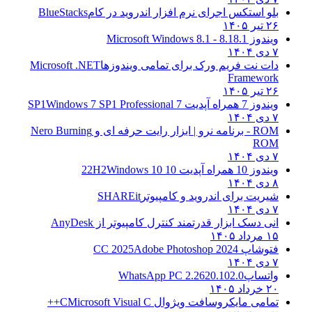
بلو استکس اجرای نرم افزار اندروید در کام
BlueStacks
۲۶ تیر ۱۴۰۵
ویندوز 8.1
8.1 - Microsoft Windows 8.1
۷ دی ۱۴۰۴
دات نت فریم ورک برای تمامی ویندوزها
Microsoft .NET
Framework
۲۶ تیر ۱۴۰۵
ویندوز 7 همراه آپدیت 7 SP1
Windows 7 SP1 Professional
۷ دی ۱۴۰۴
ROM - برنامه نرو | ابزار رایت حرفه ای و
Nero Burning
ROM
۷ دی ۱۴۰۴
ویندوز 10 همراه آپدیت 10 22H2
Windows 10
۸ دی ۱۴۰۴
شیریت برای اندروید و کامپیوتر
SHAREit
۷ دی ۱۴۰۴
انی دسک ابزار قدرتمند کنترل کامپیوتر از
AnyDesk
۱۵ مرداد ۱۴۰۵
فتوشاپ CC 2025
Adobe Photoshop 2024
۷ دی ۱۴۰۴
واتساپ
WhatsApp PC 2.2620.102.0
۲۰ خرداد ۱۴۰۵
تمامی مایکروسافت ویژوال C
Microsoft Visual C++