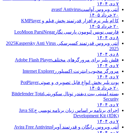
۷ دی ۱۴۰۴
آنتی ویروس آواست
avast! Antivirus
۲۰ خرداد ۱۴۰۵
کا ام پلیر نرم افزار قدرتمند پخش فیلم و
KMPlayer
۲۰ خرداد ۱۴۰۵
فارسی نویس لیومون پارسی نگار
LeoMoon ParsiNegar
۸ دی ۱۴۰۴
آنتی ویروس قدرتمند کسپرسکی 2025
Kaspersky Anti Virus
2025
۸ دی ۱۴۰۴
فلش پلیر برای مرورگرهای مختلف
Adobe Flash Player
۷ دی ۱۴۰۴
مرورگر محبوب اینترنت اکسپلورر
Internet Explorer
۷ دی ۱۴۰۴
پوت پلیر پخش انواع فایل تصویری و صوتی
PotPlayer
۲۰ خرداد ۱۴۰۵
بسته امنیتی بیت دیفندر توتال سکوریتی
Bitdefender Total
Security
۷ دی ۱۴۰۴
اجرای برنامه بر اساس زبان برنامه نویسی ج
Java SE
Development Kit (JDK)
۷ دی ۱۴۰۴
آنتی ویروس رایگان و قدرتمند آویرا
Avira Free Antivirus
۷ دی ۱۴۰۴