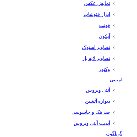
نمایش عکس
ابزار فتوشاپ
فونت
آیکون
تصاویر استوک
تصاویر لایه باز
وکتور
امنیتی
آنتی ویروس
دیواره آتشین
ضد هک و جاسوسی
آپدیت آنتی ویروس
گوناگون