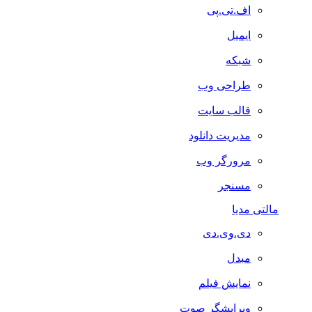
اف.تی.پی
ایمیل
شبکه
طراحی وب
قالب سایت
مدیریت دانلود
مرورگر وب
مسنجر
مالتی مدیا
دی.وی.دی
مبدل
نمایش فیلم
ویرایشگر صوت