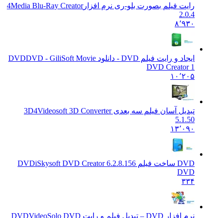
رایت فیلم بصورت بلو-ری نرم افزار
4Media Blu-Ray Creator
2.0.4
۸٬۹۳۰
ایجاد و رایت فیلم DVD - دانلود DVD
DVD - GiliSoft Movie
DVD Creator 1
۱۰٬۲۰۵
تبدیل آسان فیلم سه بعدی 3D
4Videosoft 3D Converter
5.1.50
۱۳٬۰۹۰
DVD ساخت فیلم DVD
iSkysoft DVD Creator 6.2.8.156
DVD
۳۳۴
نرم افزار DVD – تبدیل فیلم و رایت DVD
VideoSolo DVD