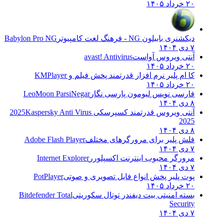
۲۰ خرداد ۱۴۰۵
دیکشنری بابیلون NG - فرهنگ لغت کامپیوتر
Babylon Pro NG
۷ دی ۱۴۰۴
آنتی ویروس آواست
avast! Antivirus
۲۰ خرداد ۱۴۰۵
کا ام پلیر نرم افزار قدرتمند پخش فیلم و
KMPlayer
۲۰ خرداد ۱۴۰۵
فارسی نویس لیومون پارسی نگار
LeoMoon ParsiNegar
۸ دی ۱۴۰۴
آنتی ویروس قدرتمند کسپرسکی 2025
Kaspersky Anti Virus
2025
۸ دی ۱۴۰۴
فلش پلیر برای مرورگرهای مختلف
Adobe Flash Player
۷ دی ۱۴۰۴
مرورگر محبوب اینترنت اکسپلورر
Internet Explorer
۷ دی ۱۴۰۴
پوت پلیر پخش انواع فایل تصویری و صوتی
PotPlayer
۲۰ خرداد ۱۴۰۵
بسته امنیتی بیت دیفندر توتال سکوریتی
Bitdefender Total
Security
۷ دی ۱۴۰۴