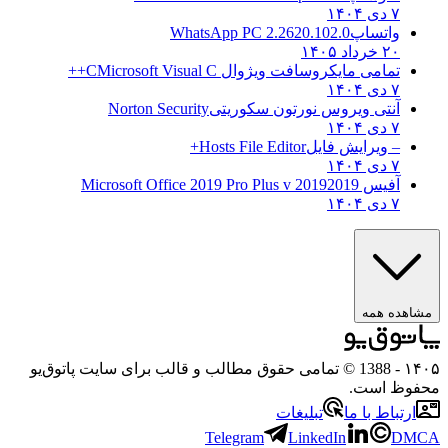
۷ دی ۱۴۰۴
واتساپ
WhatsApp PC 2.2620.102.0
۲۰ خرداد ۱۴۰۵
تمامی مایکروسافت ویژوال C
Microsoft Visual C++
۷ دی ۱۴۰۴
آنتی ویروس نورتون سکوریتی
Norton Security
۷ دی ۱۴۰۴
– ویرایش فایل
Hosts File Editor+
۷ دی ۱۴۰۴
آفیس 2019
2019 Microsoft Office 2019 Pro Plus v
۷ دی ۱۴۰۴
ده همه
- 1388 © تمامی حقوق مطالب و قالب برای سایت پاتوق‌یو
ظ است.
تباط با ما
تبلیغات
Telegram
LinkedIn
D