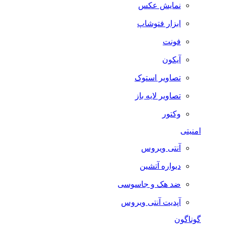
نمایش عکس
ابزار فتوشاپ
فونت
آیکون
تصاویر استوک
تصاویر لایه باز
وکتور
امنیتی
آنتی ویروس
دیواره آتشین
ضد هک و جاسوسی
آپدیت آنتی ویروس
گوناگون