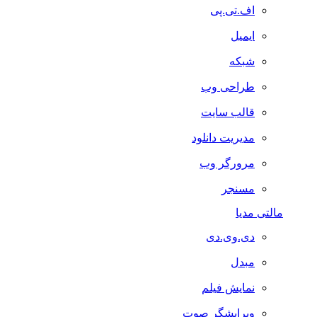
اف.تی.پی
ایمیل
شبکه
طراحی وب
قالب سایت
مدیریت دانلود
مرورگر وب
مسنجر
مالتی مدیا
دی.وی.دی
مبدل
نمایش فیلم
ویرایشگر صوت