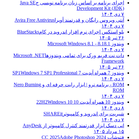
اجرای برنامه بر اساس زبان برنامه نویسی ج
Java SE
Development Kit (JDK)
۷ دی ۱۴۰۴
آنتی ویروس رایگان و قدرتمند آویرا
Avira Free Antivirus
۷ دی ۱۴۰۴
بلو استکس اجرای نرم افزار اندروید در کام
BlueStacks
۲۶ تیر ۱۴۰۵
ویندوز 8.1
8.1 - Microsoft Windows 8.1
۷ دی ۱۴۰۴
دات نت فریم ورک برای تمامی ویندوزها
Microsoft .NET
Framework
۲۶ تیر ۱۴۰۵
ویندوز 7 همراه آپدیت 7 SP1
Windows 7 SP1 Professional
۷ دی ۱۴۰۴
ROM - برنامه نرو | ابزار رایت حرفه ای و
Nero Burning
ROM
۷ دی ۱۴۰۴
ویندوز 10 همراه آپدیت 10 22H2
Windows 10
۸ دی ۱۴۰۴
شیریت برای اندروید و کامپیوتر
SHAREit
۷ دی ۱۴۰۴
انی دسک ابزار قدرتمند کنترل کامپیوتر از
AnyDesk
۱۵ مرداد ۱۴۰۵
فتوشاپ CC 2025
Adobe Photoshop 2024