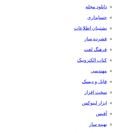
دانلود مجله
حسابداری
پشتیبان اطلاعات
فشرده ساز
فرهنگ لغت
کتاب الکترونیک
مهندسی
فایل و دیسک
سخت افزار
ابزار لینوکس
آفیس
بهینه ساز