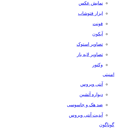
نمایش عکس
ابزار فتوشاپ
فونت
آیکون
تصاویر استوک
تصاویر لایه باز
وکتور
امنیتی
آنتی ویروس
دیواره آتشین
ضد هک و جاسوسی
آپدیت آنتی ویروس
گوناگون