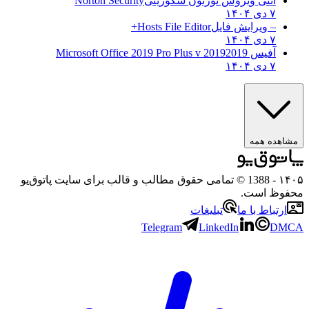
آنتی ویروس نورتون سکوریتی
Norton Security
۷ دی ۱۴۰۴
– ویرایش فایل
Hosts File Editor+
۷ دی ۱۴۰۴
آفیس 2019
2019 Microsoft Office 2019 Pro Plus v
۷ دی ۱۴۰۴
اهده همه
۱
- 1388 © تمامی حقوق مطالب و قالب برای سایت پاتوق‌یو
وظ است.
ارتباط با ما
تبلیغات
Telegram
LinkedIn
DM