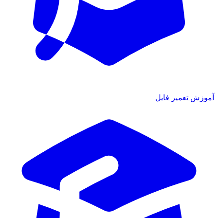
زش تعمیر فایل