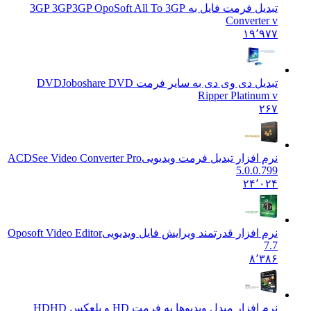
تبدیل فرمت فایل به 3GP 3GP
3GP OpoSoft All To 3GP
Converter v
۱۹٬۹۷۷
تبدیل دی وی دی به سایر فرمت DVD
Joboshare DVD
Ripper Platinum v
۲۶۷
نرم افزار تبدیل فرمت ویدیویی
ACDSee Video Converter Pro
5.0.0.799
۲۴٬۰۲۴
نرم افزار قدرتمند ویرایش فایل ویدیویی
Oposoft Video Editor
7.7
۸٬۳۸۶
نرم افزار مبدل ویدیوها به فرمت HD و بلعکس HD
HD