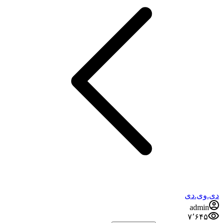
وی.دی
admi
۷٬۶۴۵