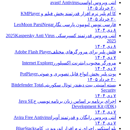
آنتی ویروس آواست
avast! Antivirus
۲۰ خرداد ۱۴۰۵
کا ام پلیر نرم افزار قدرتمند پخش فیلم و
KMPlayer
۲۰ خرداد ۱۴۰۵
فارسی نویس لیومون پارسی نگار
LeoMoon ParsiNegar
۸ دی ۱۴۰۴
آنتی ویروس قدرتمند کسپرسکی 2025
Kaspersky Anti Virus
2025
۸ دی ۱۴۰۴
فلش پلیر برای مرورگرهای مختلف
Adobe Flash Player
۷ دی ۱۴۰۴
مرورگر محبوب اینترنت اکسپلورر
Internet Explorer
۷ دی ۱۴۰۴
پوت پلیر پخش انواع فایل تصویری و صوتی
PotPlayer
۲۰ خرداد ۱۴۰۵
بسته امنیتی بیت دیفندر توتال سکوریتی
Bitdefender Total
Security
۷ دی ۱۴۰۴
اجرای برنامه بر اساس زبان برنامه نویسی ج
Java SE
Development Kit (JDK)
۷ دی ۱۴۰۴
آنتی ویروس رایگان و قدرتمند آویرا
Avira Free Antivirus
۷ دی ۱۴۰۴
بلو استکس اجرای نرم افزار اندروید در کام
BlueStacks