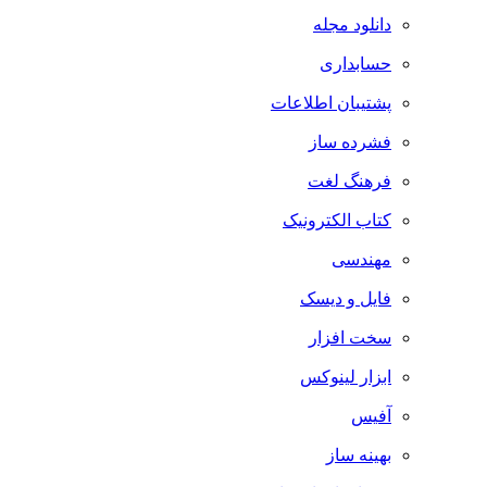
دانلود مجله
حسابداری
پشتیبان اطلاعات
فشرده ساز
فرهنگ لغت
کتاب الکترونیک
مهندسی
فایل و دیسک
سخت افزار
ابزار لینوکس
آفیس
بهینه ساز