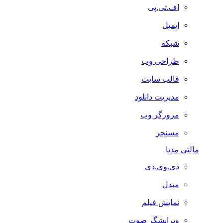
اف.تی.پی
ایمیل
شبکه
طراحی وب
قالب سایت
مدیریت دانلود
مرورگر وب
مسنجر
مالتی مدیا
دی.وی.دی
مبدل
نمایش فیلم
ویرایشگر صوت