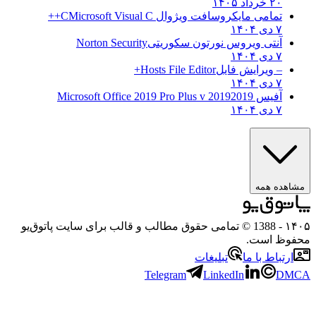
۲۰ خرداد ۱۴۰۵
تمامی مایکروسافت ویژوال C
Microsoft Visual C++
۷ دی ۱۴۰۴
آنتی ویروس نورتون سکوریتی
Norton Security
۷ دی ۱۴۰۴
– ویرایش فایل
Hosts File Editor+
۷ دی ۱۴۰۴
آفیس 2019
2019 Microsoft Office 2019 Pro Plus v
۷ دی ۱۴۰۴
هده همه
۱
- 1388 © تمامی حقوق مطالب و قالب برای سایت پاتوق‌یو
وظ است.
رتباط با ما
تبلیغات
Telegram
LinkedIn
D