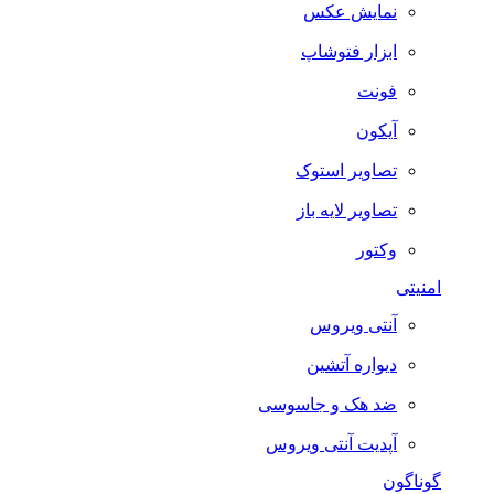
نمایش عکس
ابزار فتوشاپ
فونت
آیکون
تصاویر استوک
تصاویر لایه باز
وکتور
امنیتی
آنتی ویروس
دیواره آتشین
ضد هک و جاسوسی
آپدیت آنتی ویروس
گوناگون