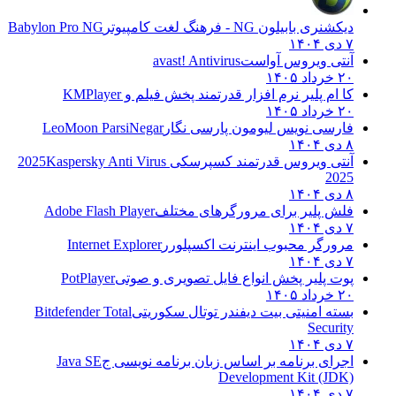
دیکشنری بابیلون NG - فرهنگ لغت کامپیوتر
Babylon Pro NG
۷ دی ۱۴۰۴
آنتی ویروس آواست
avast! Antivirus
۲۰ خرداد ۱۴۰۵
کا ام پلیر نرم افزار قدرتمند پخش فیلم و
KMPlayer
۲۰ خرداد ۱۴۰۵
فارسی نویس لیومون پارسی نگار
LeoMoon ParsiNegar
۸ دی ۱۴۰۴
آنتی ویروس قدرتمند کسپرسکی 2025
Kaspersky Anti Virus
2025
۸ دی ۱۴۰۴
فلش پلیر برای مرورگرهای مختلف
Adobe Flash Player
۷ دی ۱۴۰۴
مرورگر محبوب اینترنت اکسپلورر
Internet Explorer
۷ دی ۱۴۰۴
پوت پلیر پخش انواع فایل تصویری و صوتی
PotPlayer
۲۰ خرداد ۱۴۰۵
بسته امنیتی بیت دیفندر توتال سکوریتی
Bitdefender Total
Security
۷ دی ۱۴۰۴
اجرای برنامه بر اساس زبان برنامه نویسی ج
Java SE
Development Kit (JDK)
۷ دی ۱۴۰۴