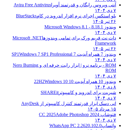
آنتی ویروس رایگان و قدرتمند آویرا
Avira Free Antivirus
۷ دی ۱۴۰۴
بلو استکس اجرای نرم افزار اندروید در کام
BlueStacks
۲۶ تیر ۱۴۰۵
ویندوز 8.1
8.1 - Microsoft Windows 8.1
۷ دی ۱۴۰۴
دات نت فریم ورک برای تمامی ویندوزها
Microsoft .NET
Framework
۲۶ تیر ۱۴۰۵
ویندوز 7 همراه آپدیت 7 SP1
Windows 7 SP1 Professional
۷ دی ۱۴۰۴
ROM - برنامه نرو | ابزار رایت حرفه ای و
Nero Burning
ROM
۷ دی ۱۴۰۴
ویندوز 10 همراه آپدیت 10 22H2
Windows 10
۸ دی ۱۴۰۴
شیریت برای اندروید و کامپیوتر
SHAREit
۷ دی ۱۴۰۴
انی دسک ابزار قدرتمند کنترل کامپیوتر از
AnyDesk
۱۵ مرداد ۱۴۰۵
فتوشاپ CC 2025
Adobe Photoshop 2024
۷ دی ۱۴۰۴
واتساپ
WhatsApp PC 2.2620.102.0