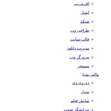
اف.تی.پی
ایمیل
شبکه
طراحی وب
قالب سایت
مدیریت دانلود
مرورگر وب
مسنجر
مالتی مدیا
دی.وی.دی
مبدل
نمایش فیلم
ویرایشگر صوت