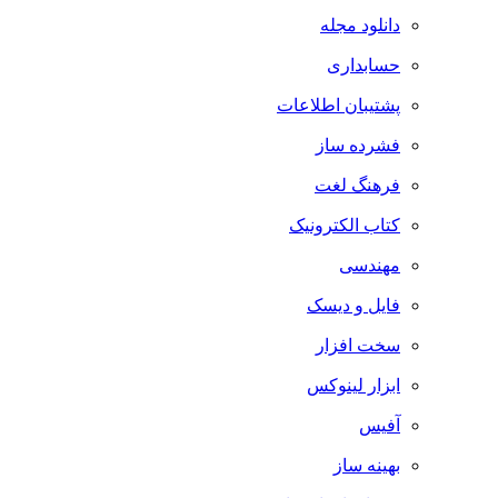
دانلود مجله
حسابداری
پشتیبان اطلاعات
فشرده ساز
فرهنگ لغت
کتاب الکترونیک
مهندسی
فایل و دیسک
سخت افزار
ابزار لینوکس
آفیس
بهینه ساز