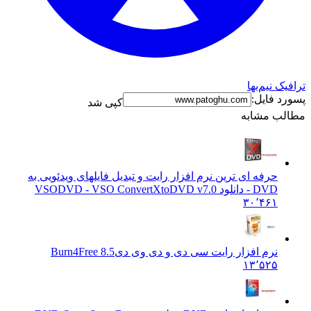
ک نیم‌بها
د فایل:
کپی شد
ب مشابه
حرفه ای ترین نرم افزار رایت و تبدیل فایلهای ویدئویی به
DVD - دانلود VSO
DVD - VSO ConvertXtoDVD v7.0
۳۰٬۴۶۱
نرم افزار رایت سی دی و دی وی دی
Burn4Free 8.5
۱۳٬۵۲۵