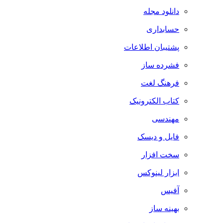
دانلود مجله
حسابداری
پشتیبان اطلاعات
فشرده ساز
فرهنگ لغت
کتاب الکترونیک
مهندسی
فایل و دیسک
سخت افزار
ابزار لینوکس
آفیس
بهینه ساز