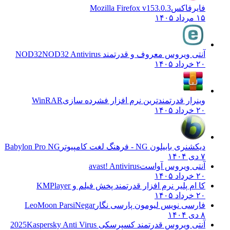
فایرفاکس
Mozilla Firefox v153.0.3
۱۵ مرداد ۱۴۰۵
آنتی ویروس معروف و قدرتمند NOD32
NOD32 Antivirus
۲۰ خرداد ۱۴۰۵
وینرار قدرتمندترین نرم افزار فشرده سازی
WinRAR
۲۰ خرداد ۱۴۰۵
دیکشنری بابیلون NG - فرهنگ لغت کامپیوتر
Babylon Pro NG
۷ دی ۱۴۰۴
آنتی ویروس آواست
avast! Antivirus
۲۰ خرداد ۱۴۰۵
کا ام پلیر نرم افزار قدرتمند پخش فیلم و
KMPlayer
۲۰ خرداد ۱۴۰۵
فارسی نویس لیومون پارسی نگار
LeoMoon ParsiNegar
۸ دی ۱۴۰۴
آنتی ویروس قدرتمند کسپرسکی 2025
Kaspersky Anti Virus