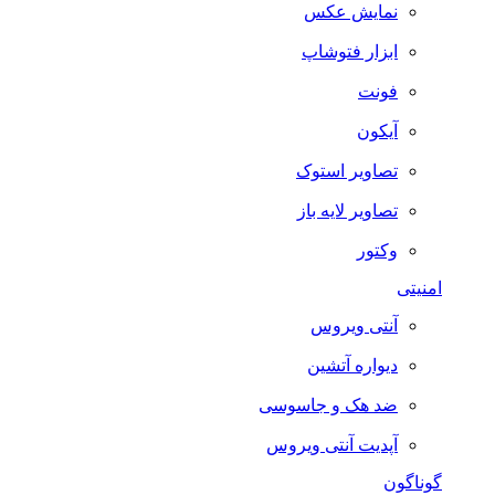
نمایش عکس
ابزار فتوشاپ
فونت
آیکون
تصاویر استوک
تصاویر لایه باز
وکتور
امنیتی
آنتی ویروس
دیواره آتشین
ضد هک و جاسوسی
آپدیت آنتی ویروس
گوناگون