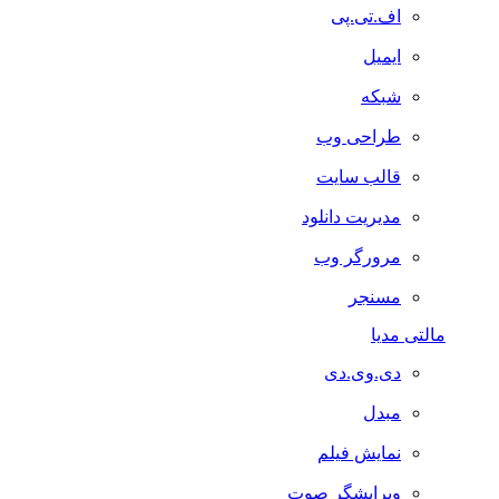
اف.تی.پی
ایمیل
شبکه
طراحی وب
قالب سایت
مدیریت دانلود
مرورگر وب
مسنجر
مالتی مدیا
دی.وی.دی
مبدل
نمایش فیلم
ویرایشگر صوت