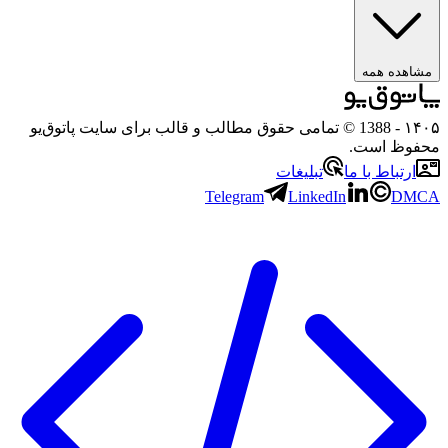
هده همه
۱
- 1388 © تمامی حقوق مطالب و قالب برای سایت پاتوق‌یو
وظ است.
رتباط با ما
تبلیغات
Telegram
LinkedIn
D