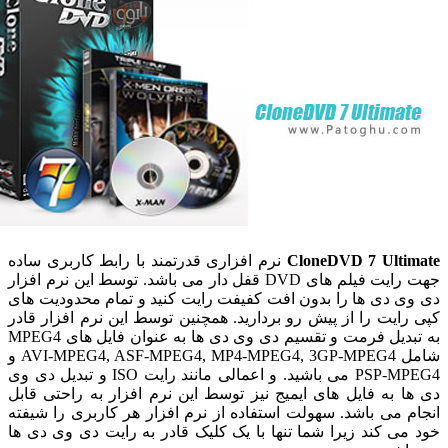
CloneDVD 7 Ulti
نرم افزاری قدرتمند با رابط کاربری ساده
جهت رایت فیلم های DVD قفل دار می باشد. توسط این نرم افزار
ی دی ها را بدون افت کفیفت رایت کنید و تمام محدودیت های
رایت را از پیش رو بردارید. همچنین توسط این نرم افزار قادر
به تبدیل فرمت و تقسیم دی وی دی ها به عنوان فایل های MPEG4
شامل AVI-MPEG4, ASF-MPEG4, MP4-MPEG4, 3GP-MPEG4 و
PSP-MPEG4 می باشید. و اعمالی مانند رایت ISO و تبدیل دی وی
ا به فایل های ایمیج نیز توسط این نرم افزار به راحتی قابل
م می باشد. سهولت استفاده از نرم افزار هر کاربری را شیفته
می کند زیرا شما تنها با یک کلیک قادر به رایت دی وی دی ها