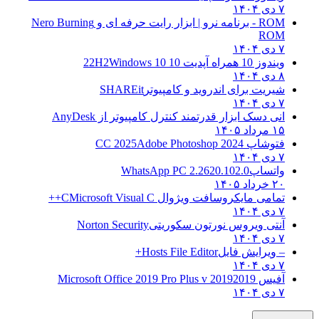
۷ دی ۱۴۰۴
ROM - برنامه نرو | ابزار رایت حرفه ای و
Nero Burning
ROM
۷ دی ۱۴۰۴
ویندوز 10 همراه آپدیت 10 22H2
Windows 10
۸ دی ۱۴۰۴
شیریت برای اندروید و کامپیوتر
SHAREit
۷ دی ۱۴۰۴
انی دسک ابزار قدرتمند کنترل کامپیوتر از
AnyDesk
۱۵ مرداد ۱۴۰۵
فتوشاپ CC 2025
Adobe Photoshop 2024
۷ دی ۱۴۰۴
واتساپ
WhatsApp PC 2.2620.102.0
۲۰ خرداد ۱۴۰۵
تمامی مایکروسافت ویژوال C
Microsoft Visual C++
۷ دی ۱۴۰۴
آنتی ویروس نورتون سکوریتی
Norton Security
۷ دی ۱۴۰۴
– ویرایش فایل
Hosts File Editor+
۷ دی ۱۴۰۴
آفیس 2019
2019 Microsoft Office 2019 Pro Plus v
۷ دی ۱۴۰۴