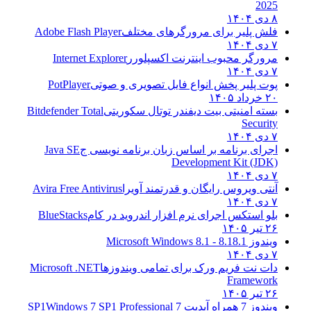
2025
۸ دی ۱۴۰۴
فلش پلیر برای مرورگرهای مختلف
Adobe Flash Player
۷ دی ۱۴۰۴
مرورگر محبوب اینترنت اکسپلورر
Internet Explorer
۷ دی ۱۴۰۴
پوت پلیر پخش انواع فایل تصویری و صوتی
PotPlayer
۲۰ خرداد ۱۴۰۵
بسته امنیتی بیت دیفندر توتال سکوریتی
Bitdefender Total
Security
۷ دی ۱۴۰۴
اجرای برنامه بر اساس زبان برنامه نویسی ج
Java SE
Development Kit (JDK)
۷ دی ۱۴۰۴
آنتی ویروس رایگان و قدرتمند آویرا
Avira Free Antivirus
۷ دی ۱۴۰۴
بلو استکس اجرای نرم افزار اندروید در کام
BlueStacks
۲۶ تیر ۱۴۰۵
ویندوز 8.1
8.1 - Microsoft Windows 8.1
۷ دی ۱۴۰۴
دات نت فریم ورک برای تمامی ویندوزها
Microsoft .NET
Framework
۲۶ تیر ۱۴۰۵
ویندوز 7 همراه آپدیت 7 SP1
Windows 7 SP1 Professional