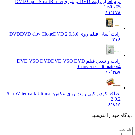
نرم افزار رایت DVD و بلوری
DVD Open SmartBurner
1.60.205
۱۱٬۴۷۸
رایت آسان فیلم روی DVD
DVD elby CloneDVD 2.9.3.0
۴۱۶
رایت و تبدیل فیلم DVD VSO DVD
DVD VSO DVD
Converter Ultimate v4.
۱۶٬۲۵۷
اضافه کردن کپی رایت روی عکس
Star Watermark Ultimate
2.0.2
۸٬۸۶۶
ه خود را بنویسید