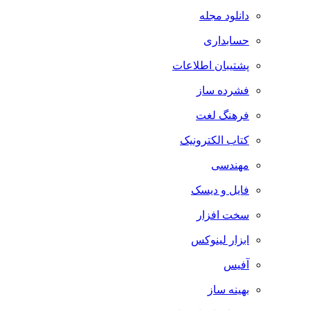
دانلود مجله
حسابداری
پشتیبان اطلاعات
فشرده ساز
فرهنگ لغت
کتاب الکترونیک
مهندسی
فایل و دیسک
سخت افزار
ابزار لینوکس
آفیس
بهینه ساز