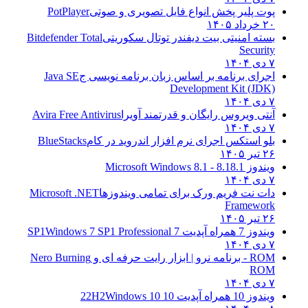
پوت پلیر پخش انواع فایل تصویری و صوتی
PotPlayer
۲۰ خرداد ۱۴۰۵
بسته امنیتی بیت دیفندر توتال سکوریتی
Bitdefender Total
Security
۷ دی ۱۴۰۴
اجرای برنامه بر اساس زبان برنامه نویسی ج
Java SE
Development Kit (JDK)
۷ دی ۱۴۰۴
آنتی ویروس رایگان و قدرتمند آویرا
Avira Free Antivirus
۷ دی ۱۴۰۴
بلو استکس اجرای نرم افزار اندروید در کام
BlueStacks
۲۶ تیر ۱۴۰۵
ویندوز 8.1
8.1 - Microsoft Windows 8.1
۷ دی ۱۴۰۴
دات نت فریم ورک برای تمامی ویندوزها
Microsoft .NET
Framework
۲۶ تیر ۱۴۰۵
ویندوز 7 همراه آپدیت 7 SP1
Windows 7 SP1 Professional
۷ دی ۱۴۰۴
ROM - برنامه نرو | ابزار رایت حرفه ای و
Nero Burning
ROM
۷ دی ۱۴۰۴
ویندوز 10 همراه آپدیت 10 22H2
Windows 10