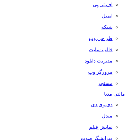
اف.تی.پی
ایمیل
شبکه
طراحی وب
قالب سایت
مدیریت دانلود
مرورگر وب
مسنجر
مالتی مدیا
دی.وی.دی
مبدل
نمایش فیلم
ویرایشگر صوت