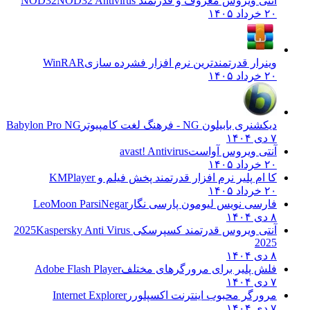
آنتی ویروس معروف و قدرتمند NOD32
NOD32 Antivirus
۲۰ خرداد ۱۴۰۵
وینرار قدرتمندترین نرم افزار فشرده سازی
WinRAR
۲۰ خرداد ۱۴۰۵
دیکشنری بابیلون NG - فرهنگ لغت کامپیوتر
Babylon Pro NG
۷ دی ۱۴۰۴
آنتی ویروس آواست
avast! Antivirus
۲۰ خرداد ۱۴۰۵
کا ام پلیر نرم افزار قدرتمند پخش فیلم و
KMPlayer
۲۰ خرداد ۱۴۰۵
فارسی نویس لیومون پارسی نگار
LeoMoon ParsiNegar
۸ دی ۱۴۰۴
آنتی ویروس قدرتمند کسپرسکی 2025
Kaspersky Anti Virus
2025
۸ دی ۱۴۰۴
فلش پلیر برای مرورگرهای مختلف
Adobe Flash Player
۷ دی ۱۴۰۴
مرورگر محبوب اینترنت اکسپلورر
Internet Explorer
۷ دی ۱۴۰۴