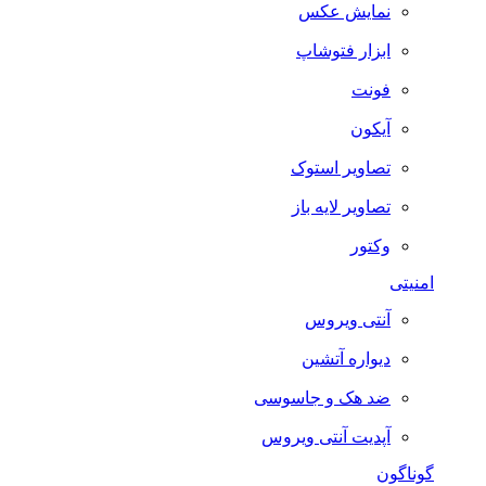
نمایش عکس
ابزار فتوشاپ
فونت
آیکون
تصاویر استوک
تصاویر لایه باز
وکتور
امنیتی
آنتی ویروس
دیواره آتشین
ضد هک و جاسوسی
آپدیت آنتی ویروس
گوناگون