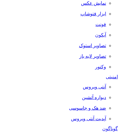
نمایش عکس
ابزار فتوشاپ
فونت
آیکون
تصاویر استوک
تصاویر لایه باز
وکتور
امنیتی
آنتی ویروس
دیواره آتشین
ضد هک و جاسوسی
آپدیت آنتی ویروس
گوناگون