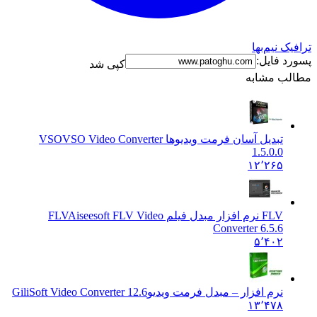
نیم‌بها
فایل:
کپی شد
 مشابه
تبدیل آسان فرمت ویدیوها VSO
VSO Video Converter
1.5.0.0
۱۲٬۲۶۵
FLV نرم افزار مبدل فیلم FLV
Aiseesoft FLV Video
Converter 6.5.6
۵٬۴۰۲
نرم افزار – مبدل فرمت ویدیو
GiliSoft Video Converter 12.6
۱۳٬۴۷۸