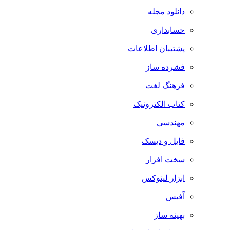
دانلود مجله
حسابداری
پشتیبان اطلاعات
فشرده ساز
فرهنگ لغت
کتاب الکترونیک
مهندسی
فایل و دیسک
سخت افزار
ابزار لینوکس
آفیس
بهینه ساز