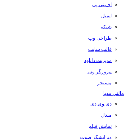
اف.تی.پی
ایمیل
شبکه
طراحی وب
قالب سایت
مدیریت دانلود
مرورگر وب
مسنجر
مالتی مدیا
دی.وی.دی
مبدل
نمایش فیلم
ویرایشگر صوت