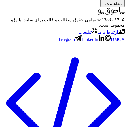
ه همه
- 1388 © تمامی حقوق مطالب و قالب برای سایت پاتوق‌یو
 است.
باط با ما
تبلیغات
Telegram
LinkedIn