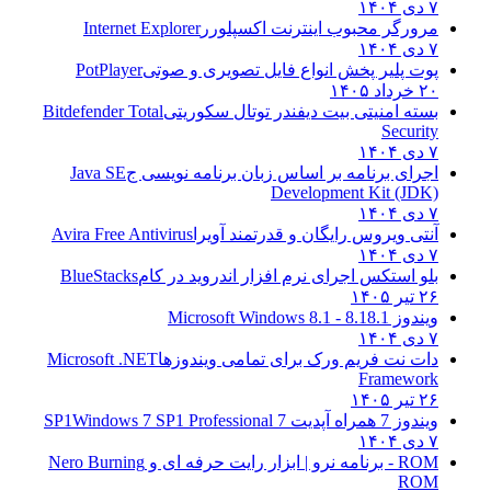
۷ دی ۱۴۰۴
مرورگر محبوب اینترنت اکسپلورر
Internet Explorer
۷ دی ۱۴۰۴
پوت پلیر پخش انواع فایل تصویری و صوتی
PotPlayer
۲۰ خرداد ۱۴۰۵
بسته امنیتی بیت دیفندر توتال سکوریتی
Bitdefender Total
Security
۷ دی ۱۴۰۴
اجرای برنامه بر اساس زبان برنامه نویسی ج
Java SE
Development Kit (JDK)
۷ دی ۱۴۰۴
آنتی ویروس رایگان و قدرتمند آویرا
Avira Free Antivirus
۷ دی ۱۴۰۴
بلو استکس اجرای نرم افزار اندروید در کام
BlueStacks
۲۶ تیر ۱۴۰۵
ویندوز 8.1
8.1 - Microsoft Windows 8.1
۷ دی ۱۴۰۴
دات نت فریم ورک برای تمامی ویندوزها
Microsoft .NET
Framework
۲۶ تیر ۱۴۰۵
ویندوز 7 همراه آپدیت 7 SP1
Windows 7 SP1 Professional
۷ دی ۱۴۰۴
ROM - برنامه نرو | ابزار رایت حرفه ای و
Nero Burning
ROM