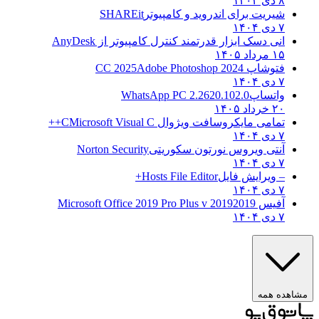
۸ دی ۱۴۰۴
شیریت برای اندروید و کامپیوتر
SHAREit
۷ دی ۱۴۰۴
انی دسک ابزار قدرتمند کنترل کامپیوتر از
AnyDesk
۱۵ مرداد ۱۴۰۵
فتوشاپ CC 2025
Adobe Photoshop 2024
۷ دی ۱۴۰۴
واتساپ
WhatsApp PC 2.2620.102.0
۲۰ خرداد ۱۴۰۵
تمامی مایکروسافت ویژوال C
Microsoft Visual C++
۷ دی ۱۴۰۴
آنتی ویروس نورتون سکوریتی
Norton Security
۷ دی ۱۴۰۴
– ویرایش فایل
Hosts File Editor+
۷ دی ۱۴۰۴
آفیس 2019
2019 Microsoft Office 2019 Pro Plus v
۷ دی ۱۴۰۴
ده همه