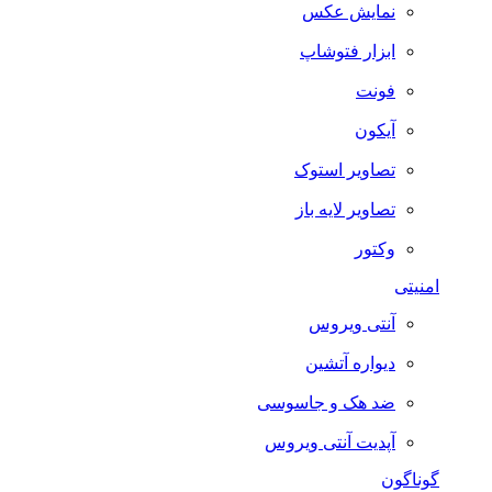
نمایش عکس
ابزار فتوشاپ
فونت
آیکون
تصاویر استوک
تصاویر لایه باز
وکتور
امنیتی
آنتی ویروس
دیواره آتشین
ضد هک و جاسوسی
آپدیت آنتی ویروس
گوناگون