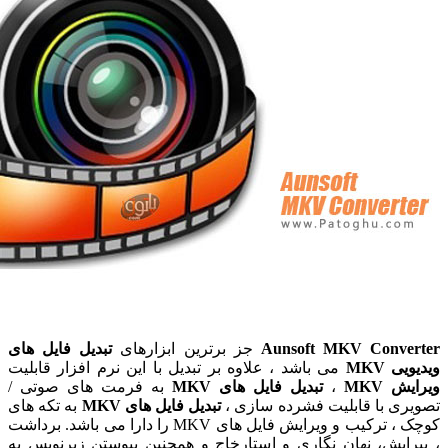
Aunsoft MKV Conve
جز برترین ابزارهای
تبدیل فایل های
 MKV
می باشد ، علاوه بر تبدیل با این نرم افزار قابلیت
 MKV
،
تبدیل فایل های MKV
به فرمت های صوتی /
ی با قابلیت فشرده سازی ،
تبدیل فایل های MKV
به تکه های
کوچک ، ترکیب و ویرایش فایل های MKV را دارا می باشد. برداشت
ایش، نهان نگاری و استارخاج و همچنین پیوستن زیرنویس به