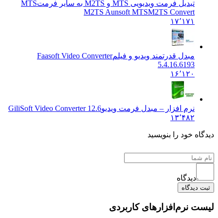
تبدیل فرمت ویدیویی MTS و M2TS به سایر فرمت
MTS
M2TS Aunsoft MTSM2TS Convert
۱۷٬۱۷۱
مبدل قدرتمند ویدیو و فیلم
Faasoft Video Converter
5.4.16.6193
۱۶٬۱۲۰
نرم افزار – مبدل فرمت ویدیو
GiliSoft Video Converter 12.6
۱۳٬۴۸۲
ه خود را بنویسید
دیدگاه
یدگاه
 نرم‌افزارهای کاربردی