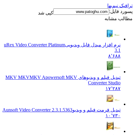
 نیم‌بها
 فایل:
کپی شد
ب مشابه
نرم افزار مبدل فایل ویدیویی
uRex Video Converter Platinum
3.1
۸٬۶۸۸
تبدیل فیلم و ویدیوهای MKV MKV
MKV Apowersoft MKV
Converter Studio
۱۷٬۲۸۷
تبدیل فرمت فیلم و ویدیو
Aunsoft Video Converter 2.3.1.5363
۱۰٬۷۳۰