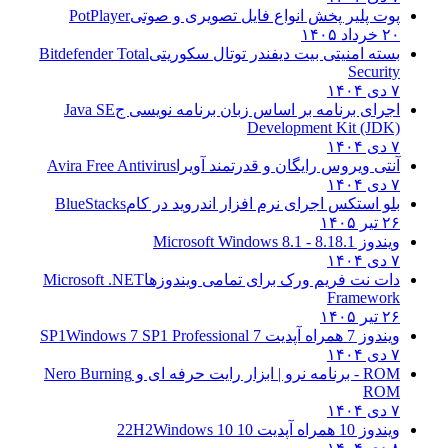
پوت پلیر پخش انواع فایل تصویری و صوتی
PotPlayer
۲۰ خرداد ۱۴۰۵
بسته امنیتی بیت دیفندر توتال سکوریتی
Bitdefender Total
Security
۷ دی ۱۴۰۴
اجرای برنامه بر اساس زبان برنامه نویسی ج
Java SE
Development Kit (JDK)
۷ دی ۱۴۰۴
آنتی ویروس رایگان و قدرتمند آویرا
Avira Free Antivirus
۷ دی ۱۴۰۴
بلو استکس اجرای نرم افزار اندروید در کام
BlueStacks
۲۶ تیر ۱۴۰۵
ویندوز 8.1
8.1 - Microsoft Windows 8.1
۷ دی ۱۴۰۴
دات نت فریم ورک برای تمامی ویندوزها
Microsoft .NET
Framework
۲۶ تیر ۱۴۰۵
ویندوز 7 همراه آپدیت 7 SP1
Windows 7 SP1 Professional
۷ دی ۱۴۰۴
ROM - برنامه نرو | ابزار رایت حرفه ای و
Nero Burning
ROM
۷ دی ۱۴۰۴
ویندوز 10 همراه آپدیت 10 22H2
Windows 10