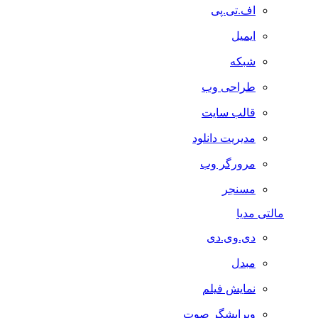
اف.تی.پی
ایمیل
شبکه
طراحی وب
قالب سایت
مدیریت دانلود
مرورگر وب
مسنجر
مالتی مدیا
دی.وی.دی
مبدل
نمایش فیلم
ویرایشگر صوت