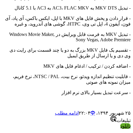
AC با 5.1 کانال
- قرار دادن و پخش فایل های MKV با اپل، ایکس باکس، آی پاد، آی
، HTPC، گوشی های آندروید، و غیره
- تبدیل MKV به فرمت قابل ویرایش در Windows Movie Maker,
Sony Vegas, Adobe Pre
- تقسیم یک فایل MKV بزرگ به دو یا چند قسمت برای رایت دی
 و یا ارسال از طریق ایمیل
ه کردن / ترکیب / ادغام فایل های MKV
- قابلیت تنظیم اندازه ویدئو، نرخ بیت، NTSC / PAL، نرخ فریم،
 نمونه های صوتی
ت تبدیل بسیار بالای نرم افزار
ادامه مطلب
ات