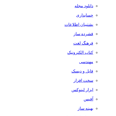
دانلود مجله
حسابداری
پشتیبان اطلاعات
فشرده ساز
فرهنگ لغت
کتاب الکترونیک
مهندسی
فایل و دیسک
سخت افزار
ابزار لینوکس
آفیس
بهینه ساز