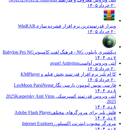
۲۰ خرداد ۱۴۰۵
وینرار قدرتمندترین نرم افزار فشرده سازی
WinRAR
۲۰ خرداد ۱۴۰۵
دیکشنری بابیلون NG - فرهنگ لغت کامپیوتر
Babylon Pro NG
۷ دی ۱۴۰۴
آنتی ویروس آواست
avast! Antivirus
۲۰ خرداد ۱۴۰۵
کا ام پلیر نرم افزار قدرتمند پخش فیلم و
KMPlayer
۲۰ خرداد ۱۴۰۵
فارسی نویس لیومون پارسی نگار
LeoMoon ParsiNegar
۸ دی ۱۴۰۴
آنتی ویروس قدرتمند کسپرسکی 2025
Kaspersky Anti Virus
2025
۸ دی ۱۴۰۴
فلش پلیر برای مرورگرهای مختلف
Adobe Flash Player
۷ دی ۱۴۰۴
مرورگر محبوب اینترنت اکسپلورر
Internet Explorer
۷ دی ۱۴۰۴