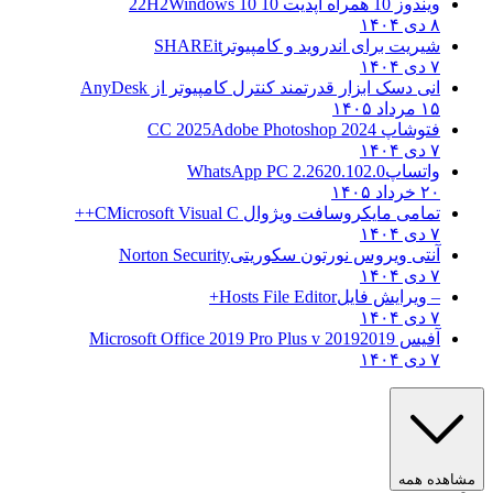
ویندوز 10 همراه آپدیت 10 22H2
Windows 10
۸ دی ۱۴۰۴
شیریت برای اندروید و کامپیوتر
SHAREit
۷ دی ۱۴۰۴
انی دسک ابزار قدرتمند کنترل کامپیوتر از
AnyDesk
۱۵ مرداد ۱۴۰۵
فتوشاپ CC 2025
Adobe Photoshop 2024
۷ دی ۱۴۰۴
واتساپ
WhatsApp PC 2.2620.102.0
۲۰ خرداد ۱۴۰۵
تمامی مایکروسافت ویژوال C
Microsoft Visual C++
۷ دی ۱۴۰۴
آنتی ویروس نورتون سکوریتی
Norton Security
۷ دی ۱۴۰۴
– ویرایش فایل
Hosts File Editor+
۷ دی ۱۴۰۴
آفیس 2019
2019 Microsoft Office 2019 Pro Plus v
۷ دی ۱۴۰۴
ده همه