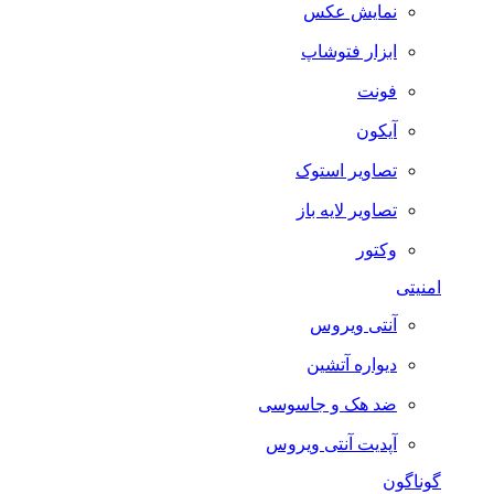
نمایش عکس
ابزار فتوشاپ
فونت
آیکون
تصاویر استوک
تصاویر لایه باز
وکتور
امنیتی
آنتی ویروس
دیواره آتشین
ضد هک و جاسوسی
آپدیت آنتی ویروس
گوناگون