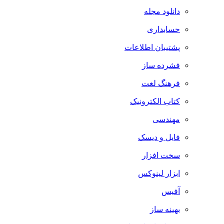
دانلود مجله
حسابداری
پشتیبان اطلاعات
فشرده ساز
فرهنگ لغت
کتاب الکترونیک
مهندسی
فایل و دیسک
سخت افزار
ابزار لینوکس
آفیس
بهینه ساز