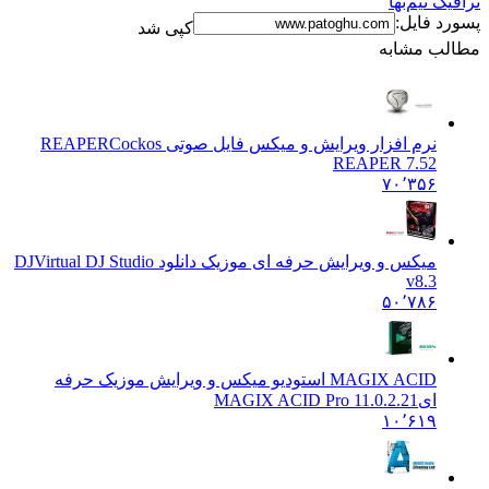
 نیم‌بها
 فایل:
کپی شد
ب مشابه
نرم افزار ویرایش و میکس فایل صوتی REAPER
Cockos
REAPER 7.52
۷۰٬۳۵۶
میکس و ویرایش حرفه ای موزیک دانلود DJ
Virtual DJ Studio
v8.3
۵۰٬۷۸۶
MAGIX ACID استودیو میکس و ویرایش موزیک حرفه
ای
MAGIX ACID Pro 11.0.2.21
۱۰٬۶۱۹