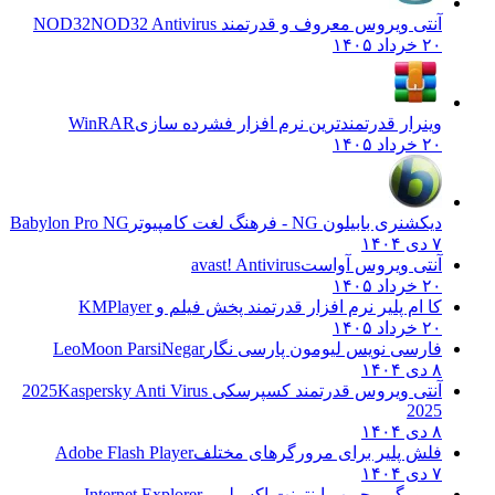
آنتی ویروس معروف و قدرتمند NOD32
NOD32 Antivirus
۲۰ خرداد ۱۴۰۵
وینرار قدرتمندترین نرم افزار فشرده سازی
WinRAR
۲۰ خرداد ۱۴۰۵
دیکشنری بابیلون NG - فرهنگ لغت کامپیوتر
Babylon Pro NG
۷ دی ۱۴۰۴
آنتی ویروس آواست
avast! Antivirus
۲۰ خرداد ۱۴۰۵
کا ام پلیر نرم افزار قدرتمند پخش فیلم و
KMPlayer
۲۰ خرداد ۱۴۰۵
فارسی نویس لیومون پارسی نگار
LeoMoon ParsiNegar
۸ دی ۱۴۰۴
آنتی ویروس قدرتمند کسپرسکی 2025
Kaspersky Anti Virus
2025
۸ دی ۱۴۰۴
فلش پلیر برای مرورگرهای مختلف
Adobe Flash Player
۷ دی ۱۴۰۴
مرورگر محبوب اینترنت اکسپلورر
Internet Explorer