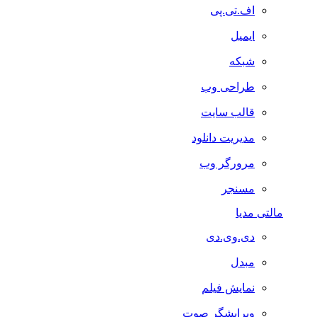
اف.تی.پی
ایمیل
شبکه
طراحی وب
قالب سایت
مدیریت دانلود
مرورگر وب
مسنجر
مالتی مدیا
دی.وی.دی
مبدل
نمایش فیلم
ویرایشگر صوت