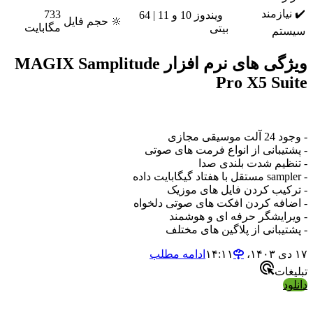
ازمند
733
ویندوز 10 و 11 | 64
🔆 حجم فایل
مگابایت
بیتی
م
ویژگی های نرم افزار MAGIX Samplitude
Pro X5 Su
ی مجازی
یبانی از انواع فرمت های صوتی
یم شدت بلندی صدا
یب کردن فایل های موزیک
فه کردن افکت های صوتی دلخواه
ایشگر حرفه ای و هوشمند
یبانی از پلاگین های مختلف
ادامه مطلب
ات