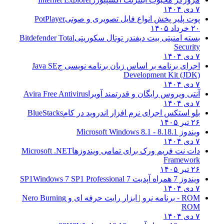
۷ دی ۱۴۰۴
پوت پلیر پخش انواع فایل تصویری و صوتی
PotPlayer
۲۰ خرداد ۱۴۰۵
بسته امنیتی بیت دیفندر توتال سکوریتی
Bitdefender Total
Security
۷ دی ۱۴۰۴
اجرای برنامه بر اساس زبان برنامه نویسی ج
Java SE
Development Kit (JDK)
۷ دی ۱۴۰۴
آنتی ویروس رایگان و قدرتمند آویرا
Avira Free Antivirus
۷ دی ۱۴۰۴
بلو استکس اجرای نرم افزار اندروید در کام
BlueStacks
۲۶ تیر ۱۴۰۵
ویندوز 8.1
8.1 - Microsoft Windows 8.1
۷ دی ۱۴۰۴
دات نت فریم ورک برای تمامی ویندوزها
Microsoft .NET
Framework
۲۶ تیر ۱۴۰۵
ویندوز 7 همراه آپدیت 7 SP1
Windows 7 SP1 Professional
۷ دی ۱۴۰۴
ROM - برنامه نرو | ابزار رایت حرفه ای و
Nero Burning
ROM
۷ دی ۱۴۰۴