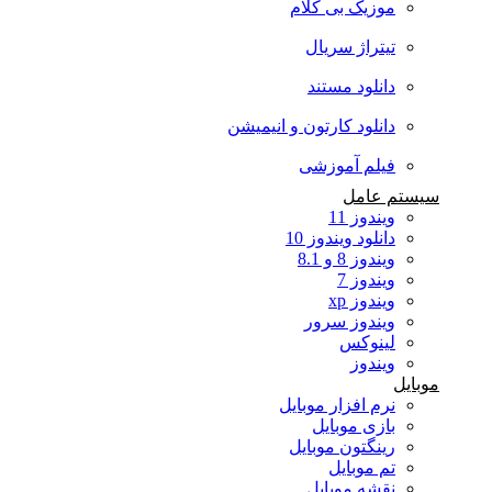
موزیک بی کلام
تیتراژ سریال
دانلود مستند
دانلود کارتون و انیمیشن
فیلم آموزشی
سیستم عامل
ویندوز 11
دانلود ویندوز 10
ویندوز 8 و 8.1
ویندوز 7
ویندوز xp
ویندوز سرور
لینوکس
ویندوز
موبایل
نرم افزار موبایل
بازی موبایل
رینگتون موبایل
تم موبایل
نقشه موبایل