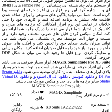
نرم افزار می توان به داشتن موتور صوتی ترکیبی 64 بیتی، پشتیبانی
از سیستم های چند هسته ای، پشتیبانی از sample rate های 384kH
... اشاره کرد. این نرم افزار برای افراد حرفه ای توسعه پیدا
است. شما می توانید پلاگین های متنوعی را برای اضافه شدن
ت های بیشتر به برنامه اضافه کنید و کارهای خود را حتی
نه تر نمایید. این نرم افزار امکاناتی که برنامه های مدرن و
ک در اختیار شما قرار می دهند را در یک جا به شما ارائه می
امکان میکس کردن فایل های صوتی مختلف وجود دارد و از
 و چهار آلت موسیقی‌مجازی پشتیبانی می شود. شما می
د میزان بلندی صدای خود را تعیین کنید و افکت های صوتی
ه و مورد نیاز خود را به فایل صوتیان اضافه کنید. امکان بازیابی
و مدلینگ کردن انواع فایل ها وجود دارد می توان به شکل DDP
ی گرفت.
MAGIX Samplitude Pro X5 
ابزار بسیار قدرتمندی می باشد
ای افراد حرفه ای طراحی شده است و با توجه به حجم بسیار
 ابزار های مختلف به تازه کاران توصیه نمی شود.
دانلود Serato
D
و
دانلود کیوبیس
,
دانلود اف ال استودیو
و
دانلود Virtual DJ
S
سایر برنامه های دی جی و میکس موزیک می باشند.
دانلود MAGIX Samplitude Pro
❤️ تعداد
MAGIX Samplitude
 نرم افزار
۱۵٬۰۷۹
Pro
دانلود
ه نرم
دانلود
X8 Suite 19.2.2.24222
🔥 هزینه
رایگان