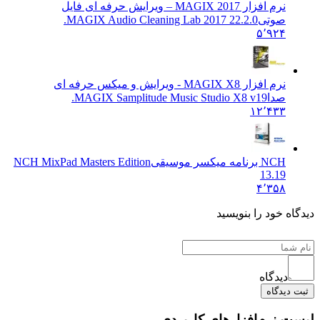
نرم افزار MAGIX 2017 – ویرایش حرفه ای فایل
صوتی
MAGIX Audio Cleaning Lab 2017 22.2.0.
۵٬۹۲۴
نرم افزار MAGIX X8 - ویرایش و میکس حرفه ای
صدا
MAGIX Samplitude Music Studio X8 v19.
۱۲٬۴۳۳
NCH برنامه میکسر موسیقی
NCH MixPad Masters Edition
13.19
۴٬۳۵۸
ه خود را بنویسید
دیدگاه
یدگاه
 نرم‌افزارهای کاربردی