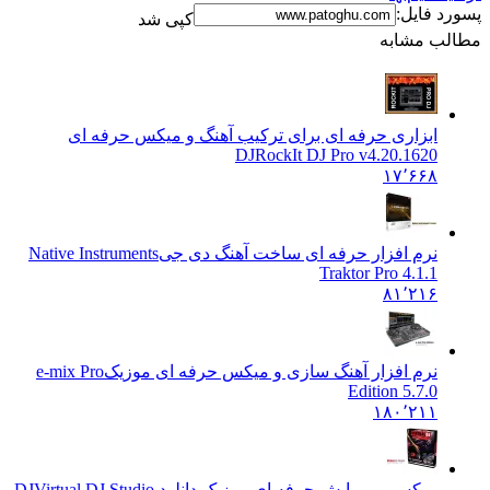
 فایل:
کپی شد
ب مشابه
ابزاری حرفه ای برای ترکیب آهنگ و میکس حرفه ای
DJ
RockIt DJ Pro v4.20.1620
۱۷٬۶۶۸
نرم افزار حرفه ای ساخت آهنگ دی جی
Native Instruments
Traktor Pro 4.1.1
۸۱٬۲۱۶
نرم افزار آهنگ سازی و میکس حرفه ای موزیک
e-mix Pro
Edition 5.7.0
۱۸۰٬۲۱۱
میکس و ویرایش حرفه ای موزیک دانلود DJ
Virtual DJ Studio