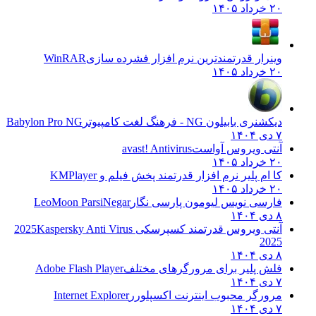
۲۰ خرداد ۱۴۰۵
وینرار قدرتمندترین نرم افزار فشرده سازی
WinRAR
۲۰ خرداد ۱۴۰۵
دیکشنری بابیلون NG - فرهنگ لغت کامپیوتر
Babylon Pro NG
۷ دی ۱۴۰۴
آنتی ویروس آواست
avast! Antivirus
۲۰ خرداد ۱۴۰۵
کا ام پلیر نرم افزار قدرتمند پخش فیلم و
KMPlayer
۲۰ خرداد ۱۴۰۵
فارسی نویس لیومون پارسی نگار
LeoMoon ParsiNegar
۸ دی ۱۴۰۴
آنتی ویروس قدرتمند کسپرسکی 2025
Kaspersky Anti Virus
2025
۸ دی ۱۴۰۴
فلش پلیر برای مرورگرهای مختلف
Adobe Flash Player
۷ دی ۱۴۰۴
مرورگر محبوب اینترنت اکسپلورر
Internet Explorer
۷ دی ۱۴۰۴