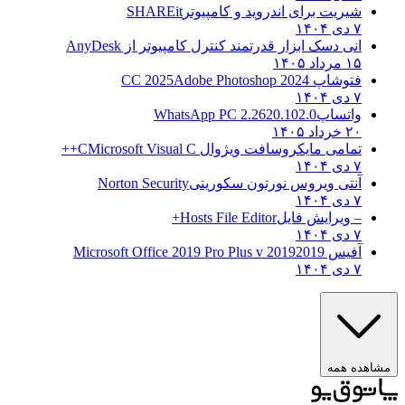
شیریت برای اندروید و کامپیوتر
SHAREit
۷ دی ۱۴۰۴
انی دسک ابزار قدرتمند کنترل کامپیوتر از
AnyDesk
۱۵ مرداد ۱۴۰۵
فتوشاپ CC 2025
Adobe Photoshop 2024
۷ دی ۱۴۰۴
واتساپ
WhatsApp PC 2.2620.102.0
۲۰ خرداد ۱۴۰۵
تمامی مایکروسافت ویژوال C
Microsoft Visual C++
۷ دی ۱۴۰۴
آنتی ویروس نورتون سکوریتی
Norton Security
۷ دی ۱۴۰۴
– ویرایش فایل
Hosts File Editor+
۷ دی ۱۴۰۴
آفیس 2019
2019 Microsoft Office 2019 Pro Plus v
۷ دی ۱۴۰۴
ده همه