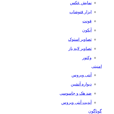
نمایش عکس
ابزار فتوشاپ
فونت
آیکون
تصاویر استوک
تصاویر لایه باز
وکتور
امنیتی
آنتی ویروس
دیواره آتشین
ضد هک و جاسوسی
آپدیت آنتی ویروس
گوناگون