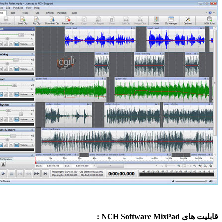
NCH Software Mix :