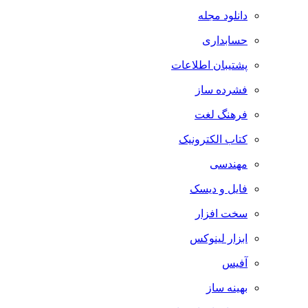
دانلود مجله
حسابداری
پشتیبان اطلاعات
فشرده ساز
فرهنگ لغت
کتاب الکترونیک
مهندسی
فایل و دیسک
سخت افزار
ابزار لینوکس
آفیس
بهینه ساز