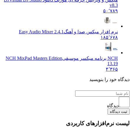
v8.3
۵۰٬۷۸۹
نرم افزار میکس صدا و آهنگ
Easy Audio Mixer 2.4.1
۱۸۵٬۶۷۸
NCH برنامه میکسر موسیقی
NCH MixPad Masters Edition
13.19
۴٬۳۶۵
ه خود را بنویسید
دیدگاه
یدگاه
 نرم‌افزارهای کاربردی