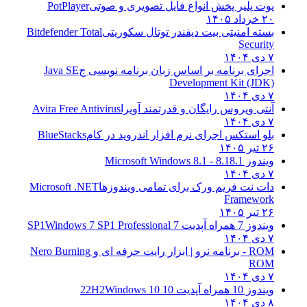
پوت پلیر پخش انواع فایل تصویری و صوتی
PotPlayer
۲۰ خرداد ۱۴۰۵
بسته امنیتی بیت دیفندر توتال سکوریتی
Bitdefender Total
Security
۷ دی ۱۴۰۴
اجرای برنامه بر اساس زبان برنامه نویسی ج
Java SE
Development Kit (JDK)
۷ دی ۱۴۰۴
آنتی ویروس رایگان و قدرتمند آویرا
Avira Free Antivirus
۷ دی ۱۴۰۴
بلو استکس اجرای نرم افزار اندروید در کام
BlueStacks
۲۶ تیر ۱۴۰۵
ویندوز 8.1
8.1 - Microsoft Windows 8.1
۷ دی ۱۴۰۴
دات نت فریم ورک برای تمامی ویندوزها
Microsoft .NET
Framework
۲۶ تیر ۱۴۰۵
ویندوز 7 همراه آپدیت 7 SP1
Windows 7 SP1 Professional
۷ دی ۱۴۰۴
ROM - برنامه نرو | ابزار رایت حرفه ای و
Nero Burning
ROM
۷ دی ۱۴۰۴
ویندوز 10 همراه آپدیت 10 22H2
Windows 10
۸ دی ۱۴۰۴