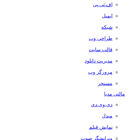
اف.تی.پی
ایمیل
شبکه
طراحی وب
قالب سایت
مدیریت دانلود
مرورگر وب
مسنجر
مالتی مدیا
دی.وی.دی
مبدل
نمایش فیلم
ویرایشگر صوت