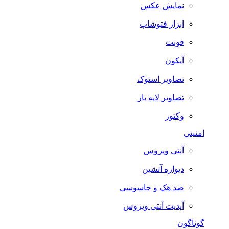
نمایش عکس
ابزار فتوشاپ
فونت
آیکون
تصاویر استوک
تصاویر لایه باز
وکتور
امنیتی
آنتی ویروس
دیواره آتشین
ضد هک و جاسوسی
آپدیت آنتی ویروس
گوناگون