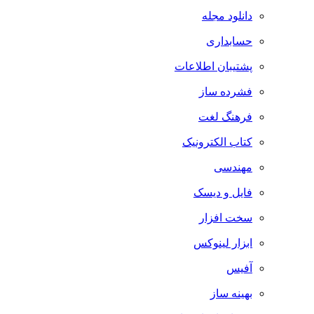
دانلود مجله
حسابداری
پشتیبان اطلاعات
فشرده ساز
فرهنگ لغت
کتاب الکترونیک
مهندسی
فایل و دیسک
سخت افزار
ابزار لینوکس
آفیس
بهینه ساز