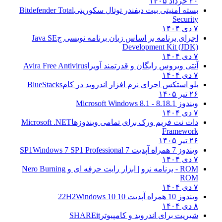
۲۰ خرداد ۱۴۰۵
بسته امنیتی بیت دیفندر توتال سکوریتی
Bitdefender Total
Security
۷ دی ۱۴۰۴
اجرای برنامه بر اساس زبان برنامه نویسی ج
Java SE
Development Kit (JDK)
۷ دی ۱۴۰۴
آنتی ویروس رایگان و قدرتمند آویرا
Avira Free Antivirus
۷ دی ۱۴۰۴
بلو استکس اجرای نرم افزار اندروید در کام
BlueStacks
۲۶ تیر ۱۴۰۵
ویندوز 8.1
8.1 - Microsoft Windows 8.1
۷ دی ۱۴۰۴
دات نت فریم ورک برای تمامی ویندوزها
Microsoft .NET
Framework
۲۶ تیر ۱۴۰۵
ویندوز 7 همراه آپدیت 7 SP1
Windows 7 SP1 Professional
۷ دی ۱۴۰۴
ROM - برنامه نرو | ابزار رایت حرفه ای و
Nero Burning
ROM
۷ دی ۱۴۰۴
ویندوز 10 همراه آپدیت 10 22H2
Windows 10
۸ دی ۱۴۰۴
شیریت برای اندروید و کامپیوتر
SHAREit