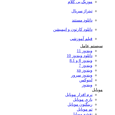
موزیک بی کلام
تیتراژ سریال
دانلود مستند
دانلود کارتون و انیمیشن
فیلم آموزشی
سیستم عامل
ویندوز 11
دانلود ویندوز 10
ویندوز 8 و 8.1
ویندوز 7
ویندوز xp
ویندوز سرور
لینوکس
ویندوز
موبایل
نرم افزار موبایل
بازی موبایل
رینگتون موبایل
تم موبایل
نقشه موبایل