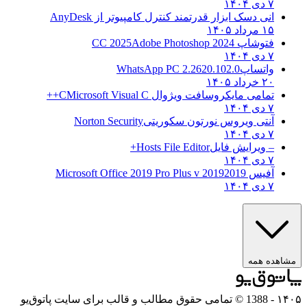
۷ دی ۱۴۰۴
انی دسک ابزار قدرتمند کنترل کامپیوتر از
AnyDesk
۱۵ مرداد ۱۴۰۵
فتوشاپ CC 2025
Adobe Photoshop 2024
۷ دی ۱۴۰۴
واتساپ
WhatsApp PC 2.2620.102.0
۲۰ خرداد ۱۴۰۵
تمامی مایکروسافت ویژوال C
Microsoft Visual C++
۷ دی ۱۴۰۴
آنتی ویروس نورتون سکوریتی
Norton Security
۷ دی ۱۴۰۴
– ویرایش فایل
Hosts File Editor+
۷ دی ۱۴۰۴
آفیس 2019
2019 Microsoft Office 2019 Pro Plus v
۷ دی ۱۴۰۴
ده همه
- 1388 © تمامی حقوق مطالب و قالب برای سایت پاتوق‌یو