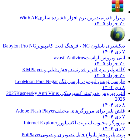
وینرار قدرتمندترین نرم افزار فشرده سازی
WinRAR
۲۰ خرداد ۱۴۰۵
دیکشنری بابیلون NG - فرهنگ لغت کامپیوتر
Babylon Pro NG
۷ دی ۱۴۰۴
آنتی ویروس آواست
avast! Antivirus
۲۰ خرداد ۱۴۰۵
کا ام پلیر نرم افزار قدرتمند پخش فیلم و
KMPlayer
۲۰ خرداد ۱۴۰۵
فارسی نویس لیومون پارسی نگار
LeoMoon ParsiNegar
۸ دی ۱۴۰۴
آنتی ویروس قدرتمند کسپرسکی 2025
Kaspersky Anti Virus
2025
۸ دی ۱۴۰۴
فلش پلیر برای مرورگرهای مختلف
Adobe Flash Player
۷ دی ۱۴۰۴
مرورگر محبوب اینترنت اکسپلورر
Internet Explorer
۷ دی ۱۴۰۴
پوت پلیر پخش انواع فایل تصویری و صوتی
PotPlayer