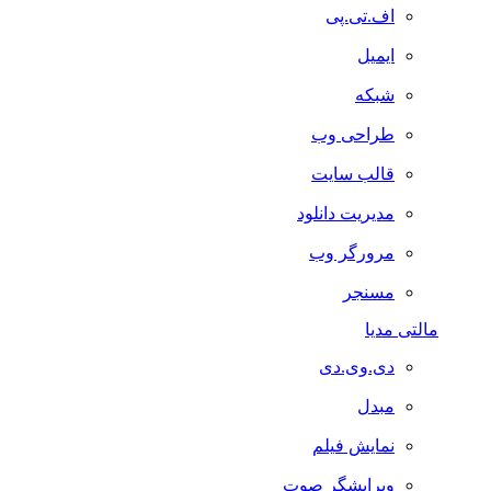
اف.تی.پی
ایمیل
شبکه
طراحی وب
قالب سایت
مدیریت دانلود
مرورگر وب
مسنجر
مالتی مدیا
دی.وی.دی
مبدل
نمایش فیلم
ویرایشگر صوت