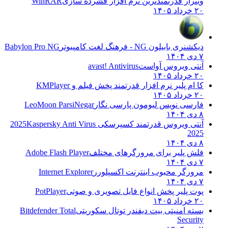
وینرار قدرتمندترین نرم افزار فشرده سازی
WinRAR
۲۰ خرداد ۱۴۰۵
دیکشنری بابیلون NG - فرهنگ لغت کامپیوتر
Babylon Pro NG
۷ دی ۱۴۰۴
آنتی ویروس آواست
avast! Antivirus
۲۰ خرداد ۱۴۰۵
کا ام پلیر نرم افزار قدرتمند پخش فیلم و
KMPlayer
۲۰ خرداد ۱۴۰۵
فارسی نویس لیومون پارسی نگار
LeoMoon ParsiNegar
۸ دی ۱۴۰۴
آنتی ویروس قدرتمند کسپرسکی 2025
Kaspersky Anti Virus
2025
۸ دی ۱۴۰۴
فلش پلیر برای مرورگرهای مختلف
Adobe Flash Player
۷ دی ۱۴۰۴
مرورگر محبوب اینترنت اکسپلورر
Internet Explorer
۷ دی ۱۴۰۴
پوت پلیر پخش انواع فایل تصویری و صوتی
PotPlayer
۲۰ خرداد ۱۴۰۵
بسته امنیتی بیت دیفندر توتال سکوریتی
Bitdefender Total
Security