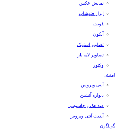
نمایش عکس
ابزار فتوشاپ
فونت
آیکون
تصاویر استوک
تصاویر لایه باز
وکتور
امنیتی
آنتی ویروس
دیواره آتشین
ضد هک و جاسوسی
آپدیت آنتی ویروس
گوناگون