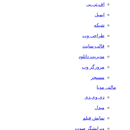
اف.تی.پی
ایمیل
شبکه
طراحی وب
قالب سایت
مدیریت دانلود
مرورگر وب
مسنجر
مالتی مدیا
دی.وی.دی
مبدل
نمایش فیلم
ویرایشگر صوت