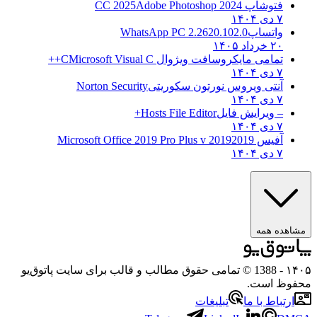
فتوشاپ CC 2025
Adobe Photoshop 2024
۷ دی ۱۴۰۴
واتساپ
WhatsApp PC 2.2620.102.0
۲۰ خرداد ۱۴۰۵
تمامی مایکروسافت ویژوال C
Microsoft Visual C++
۷ دی ۱۴۰۴
آنتی ویروس نورتون سکوریتی
Norton Security
۷ دی ۱۴۰۴
– ویرایش فایل
Hosts File Editor+
۷ دی ۱۴۰۴
آفیس 2019
2019 Microsoft Office 2019 Pro Plus v
۷ دی ۱۴۰۴
ه همه
- 1388 © تمامی حقوق مطالب و قالب برای سایت پاتوق‌یو
 است.
باط با ما
تبلیغات