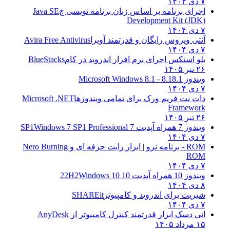
۷ دی ۱۴۰۴
اجرای برنامه بر اساس زبان برنامه نویسی ج
Java SE
Development Kit (JDK)
۷ دی ۱۴۰۴
آنتی ویروس رایگان و قدرتمند آویرا
Avira Free Antivirus
۷ دی ۱۴۰۴
بلو استکس اجرای نرم افزار اندروید در کام
BlueStacks
۲۶ تیر ۱۴۰۵
ویندوز 8.1
8.1 - Microsoft Windows 8.1
۷ دی ۱۴۰۴
دات نت فریم ورک برای تمامی ویندوزها
Microsoft .NET
Framework
۲۶ تیر ۱۴۰۵
ویندوز 7 همراه آپدیت 7 SP1
Windows 7 SP1 Professional
۷ دی ۱۴۰۴
ROM - برنامه نرو | ابزار رایت حرفه ای و
Nero Burning
ROM
۷ دی ۱۴۰۴
ویندوز 10 همراه آپدیت 10 22H2
Windows 10
۸ دی ۱۴۰۴
شیریت برای اندروید و کامپیوتر
SHAREit
۷ دی ۱۴۰۴
انی دسک ابزار قدرتمند کنترل کامپیوتر از
AnyDesk
۱۵ مرداد ۱۴۰۵