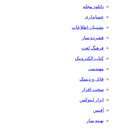
دانلود مجله
حسابداری
پشتیبان اطلاعات
فشرده ساز
فرهنگ لغت
کتاب الکترونیک
مهندسی
فایل و دیسک
سخت افزار
ابزار لینوکس
آفیس
بهینه ساز