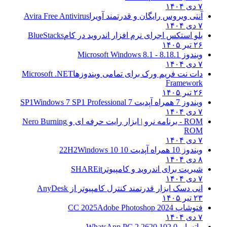
۷ دی ۱۴۰۴
آنتی ویروس رایگان و قدرتمند آویرا
Avira Free Antivirus
۷ دی ۱۴۰۴
بلو استکس اجرای نرم افزار اندروید در کام
BlueStacks
۲۶ تیر ۱۴۰۵
ویندوز 8.1
8.1 - Microsoft Windows 8.1
۷ دی ۱۴۰۴
دات نت فریم ورک برای تمامی ویندوزها
Microsoft .NET
Framework
۲۶ تیر ۱۴۰۵
ویندوز 7 همراه آپدیت 7 SP1
Windows 7 SP1 Professional
۷ دی ۱۴۰۴
ROM - برنامه نرو | ابزار رایت حرفه ای و
Nero Burning
ROM
۷ دی ۱۴۰۴
ویندوز 10 همراه آپدیت 10 22H2
Windows 10
۸ دی ۱۴۰۴
شیریت برای اندروید و کامپیوتر
SHAREit
۷ دی ۱۴۰۴
انی دسک ابزار قدرتمند کنترل کامپیوتر از
AnyDesk
۲۳ تیر ۱۴۰۵
فتوشاپ CC 2025
Adobe Photoshop 2024
۷ دی ۱۴۰۴
واتساپ
WhatsApp PC 2.2620.102.0