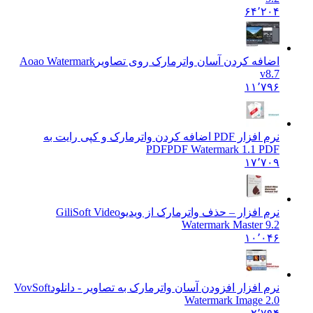
۶۴٬۲۰۴
اضافه کردن آسان واترمارک روی تصاویر
Aoao Watermark
v8.7
۱۱٬۷۹۶
نرم افزار PDF اضافه کردن واترمارک و کپی رایت به
PDF
PDF Watermark 1.1 PDF
۱۷٬۷۰۹
نرم افزار – حذف واترمارک از ویدیو
GiliSoft Video
Watermark Master 9.2
۱۰٬۰۴۶
نرم افزار افزودن آسان واترمارک به تصاویر - دانلود
VovSoft
Watermark Image 2.0