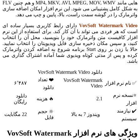
هایی مانند MP4, MKV, AVI, MPEG, MOV, WMV و هم چنین FLV
به شکل کامل پشتیبانی می شود. این نرم افزار امکان اضافه سازی
واترمارک را در گوشه سمت راست، بالا، پایین و چپ می دهد.
VovSoft Watermark Video
دارای رابط کاربری بسیار ساده ای
است که هر فردی می تواند با آن کار کند. برای استفاده از این نرم
افزار کافیست متن واترمارک خود را بنویسید، محل آن را انتخاب
کنید، و سپس مکان ذخیره سازی فایل ویدیویتان را انتخاب نمایید.
حالا با زدن بر روی Start برنامه شروع به اضافه کردن واترمارک
کرده و پس از مدتی کوتاه ویدیوی شما آماده اشتراک گذاری می
باشد.
دانلود VovSoft Watermark Video
❤️ تعداد
VovSoft Watermark
✅ نام نرم افزار
۶٬۴۸۷
Video
دانلود
⭐نسخه نرم
دانلود
2.1
🔥 هزینه
رایگان
افزار
✔️ نیازمند
🔆 حجم
ویندوز 7 به بالا
22 مگابایت
فایل
سیستم
ویژگی های نرم افزار VovSoft Watermark