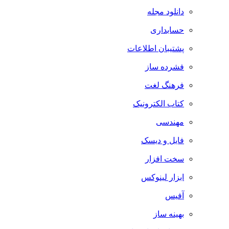
دانلود مجله
حسابداری
پشتیبان اطلاعات
فشرده ساز
فرهنگ لغت
کتاب الکترونیک
مهندسی
فایل و دیسک
سخت افزار
ابزار لینوکس
آفیس
بهینه ساز