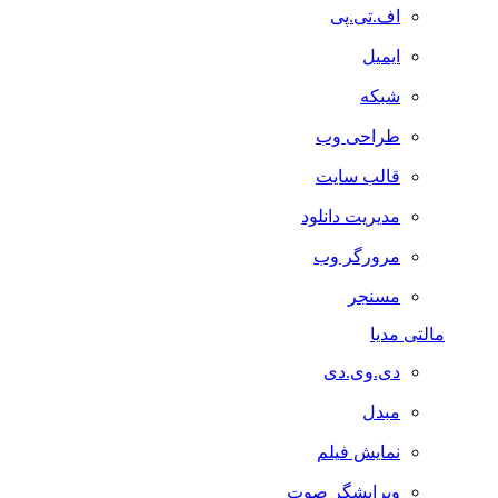
اف.تی.پی
ایمیل
شبکه
طراحی وب
قالب سایت
مدیریت دانلود
مرورگر وب
مسنجر
مالتی مدیا
دی.وی.دی
مبدل
نمایش فیلم
ویرایشگر صوت