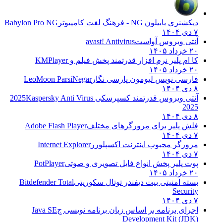
دیکشنری بابیلون NG - فرهنگ لغت کامپیوتر
Babylon Pro NG
۷ دی ۱۴۰۴
آنتی ویروس آواست
avast! Antivirus
۲۰ خرداد ۱۴۰۵
کا ام پلیر نرم افزار قدرتمند پخش فیلم و
KMPlayer
۲۰ خرداد ۱۴۰۵
فارسی نویس لیومون پارسی نگار
LeoMoon ParsiNegar
۸ دی ۱۴۰۴
آنتی ویروس قدرتمند کسپرسکی 2025
Kaspersky Anti Virus
2025
۸ دی ۱۴۰۴
فلش پلیر برای مرورگرهای مختلف
Adobe Flash Player
۷ دی ۱۴۰۴
مرورگر محبوب اینترنت اکسپلورر
Internet Explorer
۷ دی ۱۴۰۴
پوت پلیر پخش انواع فایل تصویری و صوتی
PotPlayer
۲۰ خرداد ۱۴۰۵
بسته امنیتی بیت دیفندر توتال سکوریتی
Bitdefender Total
Security
۷ دی ۱۴۰۴
اجرای برنامه بر اساس زبان برنامه نویسی ج
Java SE
Development Kit (JDK)