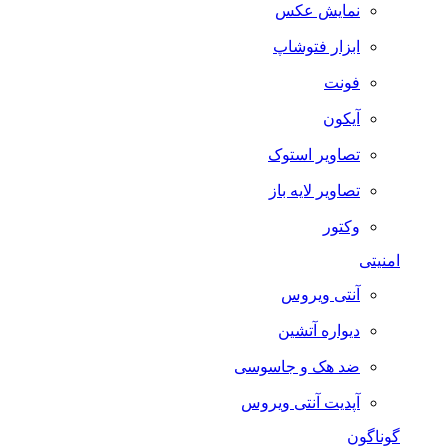
نمایش عکس
ابزار فتوشاپ
فونت
آیکون
تصاویر استوک
تصاویر لایه باز
وکتور
امنیتی
آنتی ویروس
دیواره آتشین
ضد هک و جاسوسی
آپدیت آنتی ویروس
گوناگون