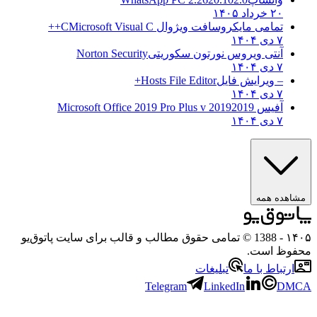
۲۰ خرداد ۱۴۰۵
تمامی مایکروسافت ویژوال C
Microsoft Visual C++
۷ دی ۱۴۰۴
آنتی ویروس نورتون سکوریتی
Norton Security
۷ دی ۱۴۰۴
– ویرایش فایل
Hosts File Editor+
۷ دی ۱۴۰۴
آفیس 2019
2019 Microsoft Office 2019 Pro Plus v
۷ دی ۱۴۰۴
مشاهده همه
۱۴۰۵
- 1388 © تمامی حقوق مطالب و قالب برای سایت پاتوق‌یو
محفوظ است.
ارتباط با ما
تبلیغات
Telegram
LinkedIn
DMCA