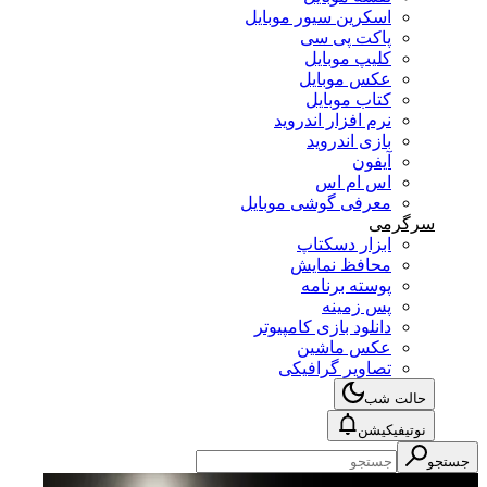
اسکرین سیور موبایل
پاکت پی سی
کلیپ موبایل
عکس موبایل
کتاب موبایل
نرم افزار اندروید
بازی اندروید
آیفون
اس ام اس
معرفی گوشی موبایل
سرگرمی
ابزار دسکتاپ
محافظ نمایش
پوسته برنامه
پس زمینه
دانلود بازی کامپیوتر
عکس ماشین
تصاویر گرافیکی
حالت شب
نوتیفیکیشن
جستجو