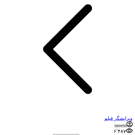
ویرایشگر فیلم
nreern
۶٬۴۸۷