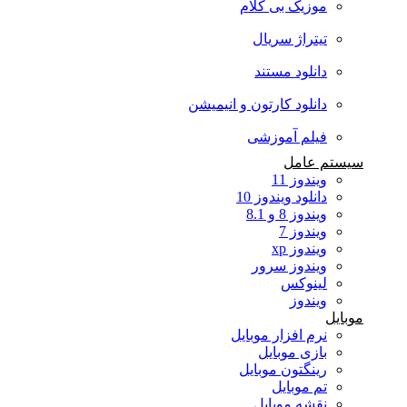
موزیک بی کلام
تیتراژ سریال
دانلود مستند
دانلود کارتون و انیمیشن
فیلم آموزشی
سیستم عامل
ویندوز 11
دانلود ویندوز 10
ویندوز 8 و 8.1
ویندوز 7
ویندوز xp
ویندوز سرور
لینوکس
ویندوز
موبایل
نرم افزار موبایل
بازی موبایل
رینگتون موبایل
تم موبایل
نقشه موبایل