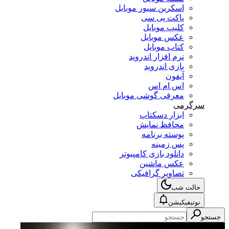
اسکرین سیور موبایل
پاکت پی سی
کلیپ موبایل
عکس موبایل
کتاب موبایل
نرم افزار اندروید
بازی اندروید
آیفون
اس ام اس
معرفی گوشی موبایل
سرگرمی
ابزار دسکتاپ
محافظ نمایش
پوسته برنامه
پس زمینه
دانلود بازی کامپیوتر
عکس ماشین
تصاویر گرافیکی
حالت شب
نوتیفیکیشن
جستجو