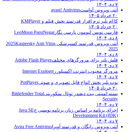
۷ دی ۱۴۰۴
آنتی ویروس آواست
avast! Antivirus
۲۰ خرداد ۱۴۰۵
کا ام پلیر نرم افزار قدرتمند پخش فیلم و
KMPlayer
۲۰ خرداد ۱۴۰۵
فارسی نویس لیومون پارسی نگار
LeoMoon ParsiNegar
۸ دی ۱۴۰۴
آنتی ویروس قدرتمند کسپرسکی 2025
Kaspersky Anti Virus
2025
۸ دی ۱۴۰۴
فلش پلیر برای مرورگرهای مختلف
Adobe Flash Player
۷ دی ۱۴۰۴
مرورگر محبوب اینترنت اکسپلورر
Internet Explorer
۷ دی ۱۴۰۴
پوت پلیر پخش انواع فایل تصویری و صوتی
PotPlayer
۲۰ خرداد ۱۴۰۵
بسته امنیتی بیت دیفندر توتال سکوریتی
Bitdefender Total
Security
۷ دی ۱۴۰۴
اجرای برنامه بر اساس زبان برنامه نویسی ج
Java SE
Development Kit (JDK)
۷ دی ۱۴۰۴
آنتی ویروس رایگان و قدرتمند آویرا
Avira Free Antivirus