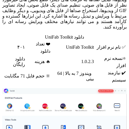
نظر از فایل های صوتی، تنظیم صدای یک فایل صوتی، ایجاد تصاویر
GIF از ویدیوها، استخراج صداها از فایل های ویدیویی، و دیگر وظایف
مرتبط با ویرایش و تبدیل رسانه ها اشاره کرد. این ابزارها گسترده و
کارآمد هستند و می توانند نیازهای مختلف ویرایش رسانه ای را
برآورده کنند.
دانلود UniFab Toolkit
❤️ تعداد
✅ نام نرم افزار
UniFab Toolkit
۴۰۱
دانلود
⭐نسخه نرم
دانلود
1.0.2.3
🔥 هزینه
رایگان
افزار
✔️ نیازمند
ویندوز 7 به بالا | 64
🔆 حجم فایل
71 مگابایت
بیتی
سیستم