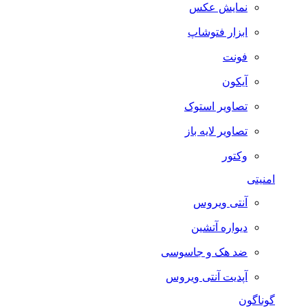
نمایش عکس
ابزار فتوشاپ
فونت
آیکون
تصاویر استوک
تصاویر لایه باز
وکتور
امنیتی
آنتی ویروس
دیواره آتشین
ضد هک و جاسوسی
آپدیت آنتی ویروس
گوناگون