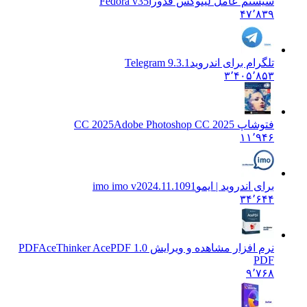
سیستم عامل لینوکس فدورا
Fedora v35
۴۷٬۸۳۹
تلگرام برای اندروید
Telegram 9.3.1
۳٬۴۰۵٬۸۵۳
فتوشاپ CC 2025
Adobe Photoshop CC 2025
۱۱٬۹۴۶
برای اندروید | ایمو
imo imo v2024.11.1091
۳۴٬۶۴۴
نرم افزار مشاهده و ویرایش PDF
AceThinker AcePDF 1.0
PDF
۹٬۷۶۸