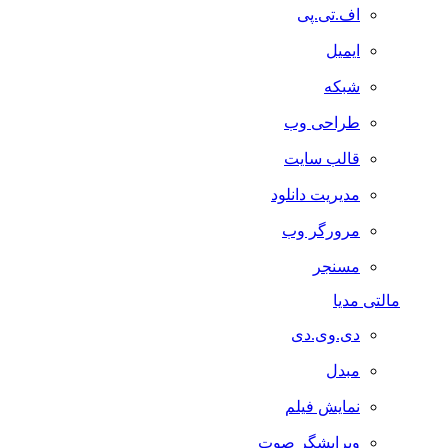
اف.تی.پی
ایمیل
شبکه
طراحی وب
قالب سایت
مدیریت دانلود
مرورگر وب
مسنجر
مالتی مدیا
دی.وی.دی
مبدل
نمایش فیلم
ویرایشگر صوت