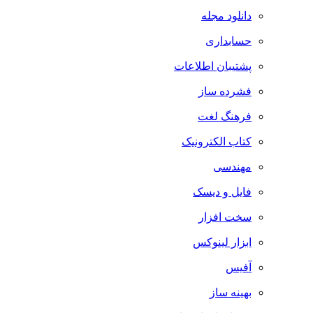
دانلود مجله
حسابداری
پشتیبان اطلاعات
فشرده ساز
فرهنگ لغت
کتاب الکترونیک
مهندسی
فایل و دیسک
سخت افزار
ابزار لینوکس
آفیس
بهینه ساز