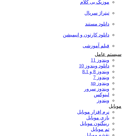
موزیک بی کلام
تیتراژ سریال
دانلود مستند
دانلود کارتون و انیمیشن
فیلم آموزشی
سیستم عامل
ویندوز 11
دانلود ویندوز 10
ویندوز 8 و 8.1
ویندوز 7
ویندوز xp
ویندوز سرور
لینوکس
ویندوز
موبایل
نرم افزار موبایل
بازی موبایل
رینگتون موبایل
تم موبایل
نقشه موبایل