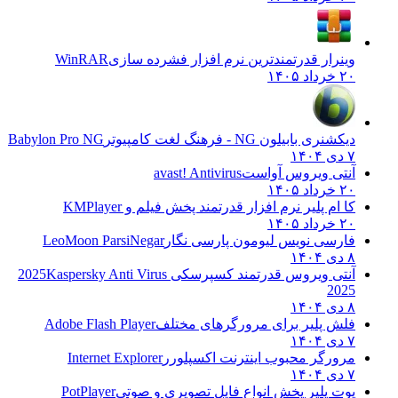
وینرار قدرتمندترین نرم افزار فشرده سازی
WinRAR
۲۰ خرداد ۱۴۰۵
دیکشنری بابیلون NG - فرهنگ لغت کامپیوتر
Babylon Pro NG
۷ دی ۱۴۰۴
آنتی ویروس آواست
avast! Antivirus
۲۰ خرداد ۱۴۰۵
کا ام پلیر نرم افزار قدرتمند پخش فیلم و
KMPlayer
۲۰ خرداد ۱۴۰۵
فارسی نویس لیومون پارسی نگار
LeoMoon ParsiNegar
۸ دی ۱۴۰۴
آنتی ویروس قدرتمند کسپرسکی 2025
Kaspersky Anti Virus
2025
۸ دی ۱۴۰۴
فلش پلیر برای مرورگرهای مختلف
Adobe Flash Player
۷ دی ۱۴۰۴
مرورگر محبوب اینترنت اکسپلورر
Internet Explorer
۷ دی ۱۴۰۴
پوت پلیر پخش انواع فایل تصویری و صوتی
PotPlayer