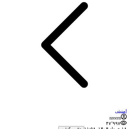
منیتی
nreern
۴۷٬۹۹۷
خرداد ۱۴۰۴،‏ ۱۱:۵۸