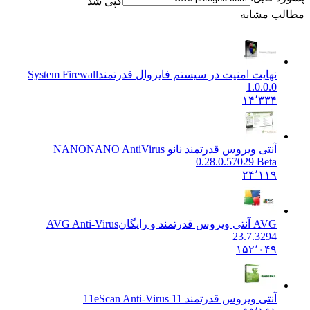
کپی شد
طالب مشابه
نهایت امنیت در سیستم فایروال قدرتمند
System Firewall
1.0.0.0
۱۴٬۳۳۴
آنتی ویروس قدرتمند نانو NANO
NANO AntiVirus
0.28.0.57029 Beta
۲۴٬۱۱۹
AVG آنتی ویروس قدرتمند و رایگان
AVG Anti-Virus
23.7.3294
۱۵۲٬۰۴۹
آنتی ویروس قدرتمند 11
eScan Anti-Virus 11