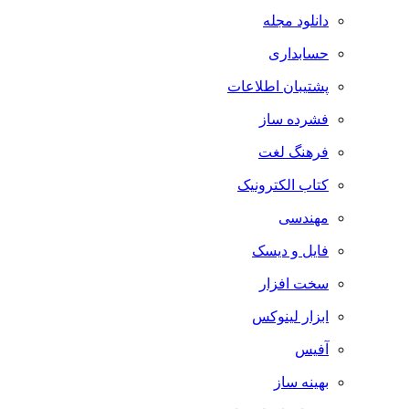
دانلود مجله
حسابداری
پشتیبان اطلاعات
فشرده ساز
فرهنگ لغت
کتاب الکترونیک
مهندسی
فایل و دیسک
سخت افزار
ابزار لینوکس
آفیس
بهینه ساز