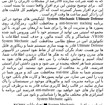
که به گفته شرکت سازنده 98درصد از مشکلات کاربران را حل می
ند . برای توضیح نوشتن این نرم افزار واقعا دست ما بسته است .
ین نرم افزار بسیار گسترده است که اگر بخواهیم کل قابلیت های
ن را ذکر کنیم ساعت ها وقت لازم است .
System Mechanic Ultimate Defens
اپلیکیشن های موجود در این
برنامه anti-browser tracking و محافظت آنلاین، رمزگذاری روی
سورد ها و مدیریت آن ها را برای شما به ارمغان می آورند. با این
جموعه امنیتی می توانید از سیستم خود با آنتی ویروس تایید شده
VB100، شناساگر و پاک کننده مالور، و حذف کننده اطلاعات با
تکنولوژی امن در سطح نظامی محافظت کنید. System Mechanic
Ultimate Defense قادر به بهینه سازی سیستم شما و ریکاوری فایل
ا نیز هست. تعداد نگران کننده ای از نقاط نفوذ امنیتی در کامپیوتر
ای مدرن وجود دارد که به هکر ها امکان دزدیدن اطلاعات شما،
یجاد اسپم و نمایش تبلیغات را می دهد. الگوریتم های نفوذ به
یستم شما هر لحظه پیچیده تر می شود و بدون داشتن ابزار امنیتی
درتمند، قادر به محافت از سیستم خود نیستید. این برنامه از
سیستم شما به شکل real-time محافظت می کند و مرور شما در
ب را ایمن می سازد. می توانید پسوردها و کارت های بانکی خود را
ا این برنامه مدیریت کنید و مالورهای موجود در سیستمتان را پاک
ازی نمایید. در قالب رابط کاربری ساده قادر به به برطرف کردن
انواع نیاز های خود خواهید بود. anti-malware قدرتمند این برنامه با
ستراتژی های مختلف مالورها را شناسایی و نابود می کند.
دانلود System Mechanic
❤️ تعداد دانلود
System Mechanic
✅ نام نرم افزار
۴۷٬۹۹۷