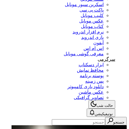
اسکرین سیور موبایل
پاکت پی سی
کلیپ موبایل
عکس موبایل
کتاب موبایل
نرم افزار اندروید
بازی اندروید
آیفون
اس ام اس
معرفی گوشی موبایل
سرگرمی
ابزار دسکتاپ
محافظ نمایش
پوسته برنامه
پس زمینه
دانلود بازی کامپیوتر
عکس ماشین
تصاویر گرافیکی
حالت شب
نوتیفیکیشن
جستجو