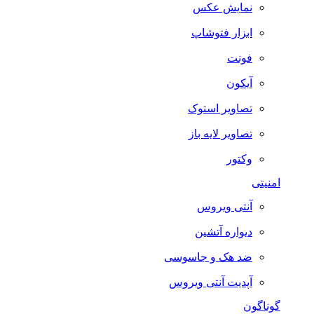
نمایش عکس
ابزار فتوشاپ
فونت
آیکون
تصاویر استوک
تصاویر لایه باز
وکتور
امنیتی
آنتی ویروس
دیواره آتشین
ضد هک و جاسوسی
آپدیت آنتی ویروس
گوناگون