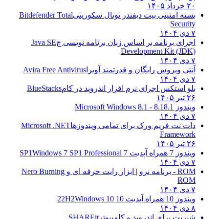
۲۰ خرداد ۱۴۰۵
بسته امنیتی بیت دیفندر توتال سکوریتی
Bitdefender Total
Security
۷ دی ۱۴۰۴
اجرای برنامه بر اساس زبان برنامه نویسی ج
Java SE
Development Kit (JDK)
۷ دی ۱۴۰۴
آنتی ویروس رایگان و قدرتمند آویرا
Avira Free Antivirus
۷ دی ۱۴۰۴
بلو استکس اجرای نرم افزار اندروید در کام
BlueStacks
۲۶ تیر ۱۴۰۵
ویندوز 8.1
8.1 - Microsoft Windows 8.1
۷ دی ۱۴۰۴
دات نت فریم ورک برای تمامی ویندوزها
Microsoft .NET
Framework
۲۶ تیر ۱۴۰۵
ویندوز 7 همراه آپدیت 7 SP1
Windows 7 SP1 Professional
۷ دی ۱۴۰۴
ROM - برنامه نرو | ابزار رایت حرفه ای و
Nero Burning
ROM
۷ دی ۱۴۰۴
ویندوز 10 همراه آپدیت 10 22H2
Windows 10
۸ دی ۱۴۰۴
شیریت برای اندروید و کامپیوتر
SHAREit