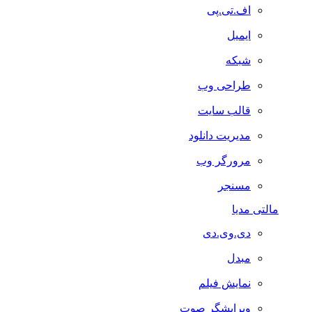
اف.تی.پی
ایمیل
شبکه
طراحی وب
قالب سایت
مدیریت دانلود
مرورگر وب
مسنجر
مالتی مدیا
دی.وی.دی
مبدل
نمایش فیلم
ویرایشگر صوت