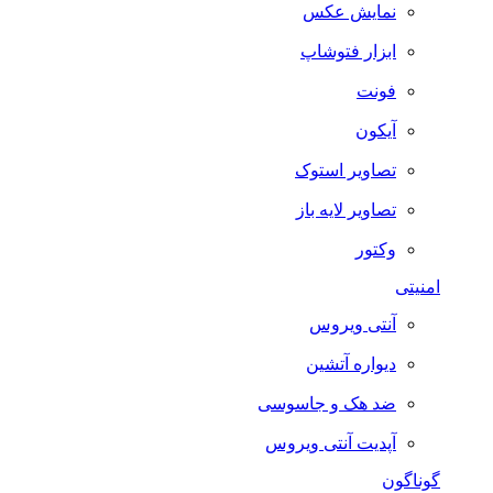
نمایش عکس
ابزار فتوشاپ
فونت
آیکون
تصاویر استوک
تصاویر لایه باز
وکتور
امنیتی
آنتی ویروس
دیواره آتشین
ضد هک و جاسوسی
آپدیت آنتی ویروس
گوناگون