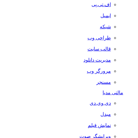
اف.تی.پی
ایمیل
شبکه
طراحی وب
قالب سایت
مدیریت دانلود
مرورگر وب
مسنجر
مالتی مدیا
دی.وی.دی
مبدل
نمایش فیلم
ویرایشگر صوت