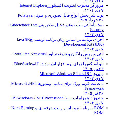
۷ دی ۱۴۰۴
مرورگر محبوب اینترنت اکسپلورر
Internet Explorer
۷ دی ۱۴۰۴
پوت پلیر پخش انواع فایل تصویری و صوتی
PotPlayer
۲۰ خرداد ۱۴۰۵
بسته امنیتی بیت دیفندر توتال سکوریتی
Bitdefender Total
Security
۷ دی ۱۴۰۴
اجرای برنامه بر اساس زبان برنامه نویسی ج
Java SE
Development Kit (JDK)
۷ دی ۱۴۰۴
آنتی ویروس رایگان و قدرتمند آویرا
Avira Free Antivirus
۷ دی ۱۴۰۴
بلو استکس اجرای نرم افزار اندروید در کام
BlueStacks
۲۶ تیر ۱۴۰۵
ویندوز 8.1
8.1 - Microsoft Windows 8.1
۷ دی ۱۴۰۴
دات نت فریم ورک برای تمامی ویندوزها
Microsoft .NET
Framework
۲۶ تیر ۱۴۰۵
ویندوز 7 همراه آپدیت 7 SP1
Windows 7 SP1 Professional
۷ دی ۱۴۰۴
ROM - برنامه نرو | ابزار رایت حرفه ای و
Nero Burning
ROM