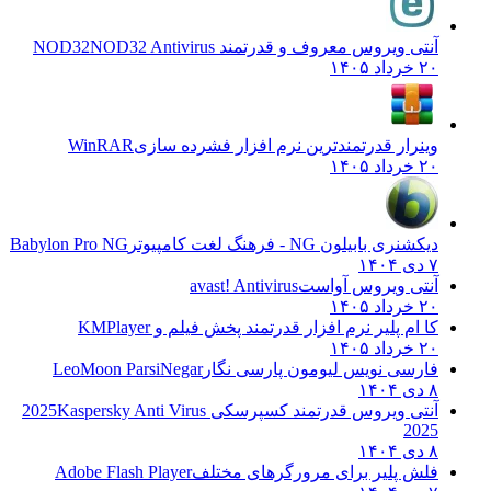
آنتی ویروس معروف و قدرتمند NOD32
NOD32 Antivirus
۲۰ خرداد ۱۴۰۵
وینرار قدرتمندترین نرم افزار فشرده سازی
WinRAR
۲۰ خرداد ۱۴۰۵
دیکشنری بابیلون NG - فرهنگ لغت کامپیوتر
Babylon Pro NG
۷ دی ۱۴۰۴
آنتی ویروس آواست
avast! Antivirus
۲۰ خرداد ۱۴۰۵
کا ام پلیر نرم افزار قدرتمند پخش فیلم و
KMPlayer
۲۰ خرداد ۱۴۰۵
فارسی نویس لیومون پارسی نگار
LeoMoon ParsiNegar
۸ دی ۱۴۰۴
آنتی ویروس قدرتمند کسپرسکی 2025
Kaspersky Anti Virus
2025
۸ دی ۱۴۰۴
فلش پلیر برای مرورگرهای مختلف
Adobe Flash Player