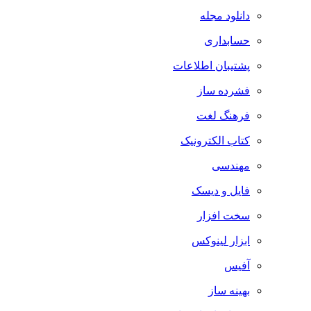
دانلود مجله
حسابداری
پشتیبان اطلاعات
فشرده ساز
فرهنگ لغت
کتاب الکترونیک
مهندسی
فایل و دیسک
سخت افزار
ابزار لینوکس
آفیس
بهینه ساز