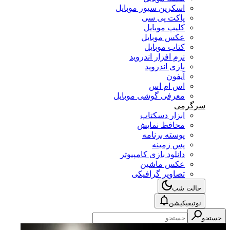
اسکرین سیور موبایل
پاکت پی سی
کلیپ موبایل
عکس موبایل
کتاب موبایل
نرم افزار اندروید
بازی اندروید
آیفون
اس ام اس
معرفی گوشی موبایل
سرگرمی
ابزار دسکتاپ
محافظ نمایش
پوسته برنامه
پس زمینه
دانلود بازی کامپیوتر
عکس ماشین
تصاویر گرافیکی
حالت شب
نوتیفیکیشن
جستجو