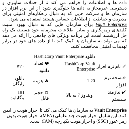
داده ها و اطلاعات را فراهم می کند تا از حملات سایبری و
دسترسی غیرمجاز به داده ها جلوگیری شود. از این نرم افزار در
سازمان ها و شرکت هایی که به دنبال راهکارهای امنیتی برای
مدیریت و حفاظت از اطلاعات حساس هستند استفاده می شود.
Vault Enterprise
برای سازمان هایی که به دنبال بهبود امنیت
کلیدهای رمزنگاری و سایر اطلاعات محرمانه خود هستند، یک راه
حل ارزشمند است. این برنامه ویژگی های جامعی را ارائه می دهد
که می تواند به سازمان ها کمک کند تا از داده های خود در برابر
تهدیدات امنیتی محافظت کنند.
دانلود HashiCorp Vault Enterprise
❤️ تعداد
HashiCorp Vault
✅ نام نرم افزار
۷۲۰
Enterprise
دانلود
⭐نسخه نرم
دانلود
1.20
🔥 هزینه
رایگان
افزار
✔️ نیازمند
181
🔆 حجم
ویندوز 7 به بالا
مگابایت
فایل
سیستم
Vault Enterprise
به سازمان ها کمک می کند تا احراز هویت را ایمن
کنند. این شامل احراز هویت چند عاملی (MFA)، احراز هویت بدون
رمز عبور (SSO) و احراز هویت یکپارچه (IAM) است.