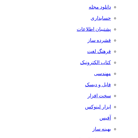
دانلود مجله
حسابداری
پشتیبان اطلاعات
فشرده ساز
فرهنگ لغت
کتاب الکترونیک
مهندسی
فایل و دیسک
سخت افزار
ابزار لینوکس
آفیس
بهینه ساز