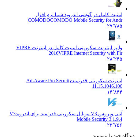
امنیت کامل در گوشی اندروید شما نرم افزار
COMODO
COMODO Mobile Security for Andr
۲۷٬۷۸۵
وایپر اینترنت سکوریتی امنیت کامل در اینترنت VIPRE
2016
VIPRE Internet Security with Fir
۲۸٬۲۴۵
اینترنت سکوریتی قدرتمند
Ad-Aware Pro Security
11.15.1046.106
۱۴٬۸۴۴
آنتی ویروس V3 موبایل سکوریتی قدرتمند برای اندروید
V3
Mobile Security 3.1.9.4
۲۳٬۷۵۶
 خود را بنویسید