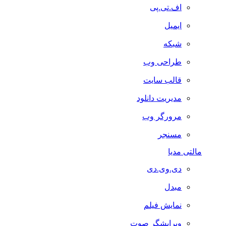
اف.تی.پی
ایمیل
شبکه
طراحی وب
قالب سایت
مدیریت دانلود
مرورگر وب
مسنجر
مالتی مدیا
دی.وی.دی
مبدل
نمایش فیلم
ویرایشگر صوت