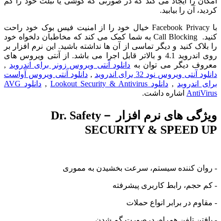
را ایجاد می کند که در صورتی که گوشی یا تبلت خود را گم
آن را بیابید.
با Facebook Privacy خیال خود را از امنیت فیس بوک خود راحت
کنید. Call Blocking به شما کمک می کند که مخاطبان دلخواه خود
ک کنید و دیگر تماسی از آن ها نداشته باشید. این نرم افزار بر
روی اندروید 4.1 و بالاتر قابل اجرا می باشد. از آنتی ویروس های
 دیگر می توان به
دانلود آنتی ویروس زونر برای اندروید
,
ی ویروس نود 32 برای اندروید
,
دانلود آنتی ویروس آواست
ندروید
,
دانلود Lookout Security & Antivirus
,
دانلود AVG
Ant
اشاره داشت.
ویژگی های نرم افزار Dr. Safety－
SECURITY & SPEED
ن کننده سیستم، سرعت بخشیدن به مموری
جم، رابط کاربری پیشرفته
م در برابر انواع حملات
تن تلفن همراه، درصورت گم شدن