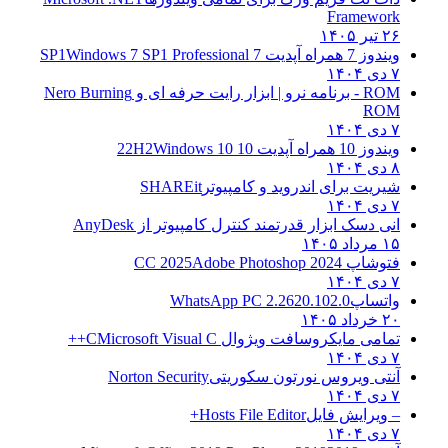
Framework
۲۶ تیر ۱۴۰۵
ویندوز 7 همراه آپدیت 7 SP1
Windows 7 SP1 Professional
۷ دی ۱۴۰۴
ROM - برنامه نرو | ابزار رایت حرفه ای و
Nero Burning
ROM
۷ دی ۱۴۰۴
ویندوز 10 همراه آپدیت 10 22H2
Windows 10
۸ دی ۱۴۰۴
شیریت برای اندروید و کامپیوتر
SHAREit
۷ دی ۱۴۰۴
انی دسک ابزار قدرتمند کنترل کامپیوتر از
AnyDesk
۱۵ مرداد ۱۴۰۵
فتوشاپ CC 2025
Adobe Photoshop 2024
۷ دی ۱۴۰۴
واتساپ
WhatsApp PC 2.2620.102.0
۲۰ خرداد ۱۴۰۵
تمامی مایکروسافت ویژوال C
Microsoft Visual C++
۷ دی ۱۴۰۴
آنتی ویروس نورتون سکوریتی
Norton Security
۷ دی ۱۴۰۴
– ویرایش فایل
Hosts File Editor+
۷ دی ۱۴۰۴