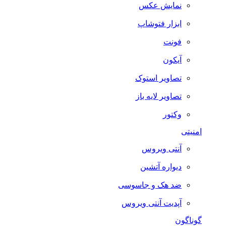
نمایش عکس
ابزار فتوشاپ
فونت
آیکون
تصاویر استوک
تصاویر لایه باز
وکتور
امنیتی
آنتی ویروس
دیواره آتشین
ضد هک و جاسوسی
آپدیت آنتی ویروس
گوناگون