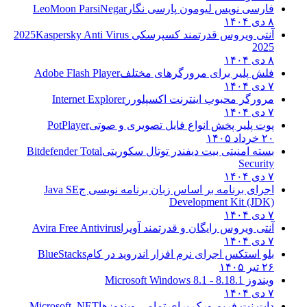
فارسی نویس لیومون پارسی نگار
LeoMoon ParsiNegar
۸ دی ۱۴۰۴
آنتی ویروس قدرتمند کسپرسکی 2025
Kaspersky Anti Virus
2025
۸ دی ۱۴۰۴
فلش پلیر برای مرورگرهای مختلف
Adobe Flash Player
۷ دی ۱۴۰۴
مرورگر محبوب اینترنت اکسپلورر
Internet Explorer
۷ دی ۱۴۰۴
پوت پلیر پخش انواع فایل تصویری و صوتی
PotPlayer
۲۰ خرداد ۱۴۰۵
بسته امنیتی بیت دیفندر توتال سکوریتی
Bitdefender Total
Security
۷ دی ۱۴۰۴
اجرای برنامه بر اساس زبان برنامه نویسی ج
Java SE
Development Kit (JDK)
۷ دی ۱۴۰۴
آنتی ویروس رایگان و قدرتمند آویرا
Avira Free Antivirus
۷ دی ۱۴۰۴
بلو استکس اجرای نرم افزار اندروید در کام
BlueStacks
۲۶ تیر ۱۴۰۵
ویندوز 8.1
8.1 - Microsoft Windows 8.1
۷ دی ۱۴۰۴
دات نت فریم ورک برای تمامی ویندوزها
Microsoft .NET