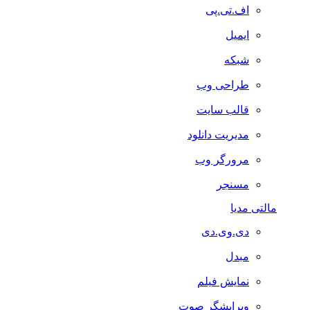
اف.تی.پی
ایمیل
شبکه
طراحی وب
قالب سایت
مدیریت دانلود
مرورگر وب
مسنجر
مالتی مدیا
دی.وی.دی
مبدل
نمایش فیلم
ویرایشگر صوت