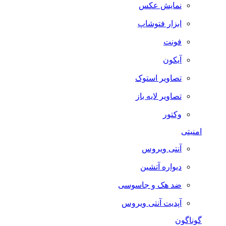
نمایش عکس
ابزار فتوشاپ
فونت
آیکون
تصاویر استوک
تصاویر لایه باز
وکتور
امنیتی
آنتی ویروس
دیواره آتشین
ضد هک و جاسوسی
آپدیت آنتی ویروس
گوناگون