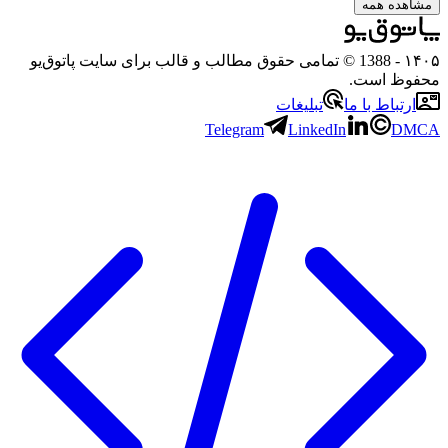
هده همه
۱
- 1388 © تمامی حقوق مطالب و قالب برای سایت پاتوق‌یو
وظ است.
رتباط با ما
تبلیغات
Telegram
LinkedIn
D