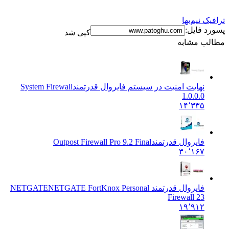
ک نیم‌بها
د فایل:
کپی شد
ب مشابه
نهایت امنیت در سیستم فایروال قدرتمند
System Firewall
1.0.0.0
۱۴٬۳۳۵
فایروال قدرتمند
Outpost Firewall Pro 9.2 Final
۳۰٬۱۶۷
فایروال قدرتمند NETGATE
NETGATE FortKnox Personal
Firewall 23
۱۹٬۹۱۲