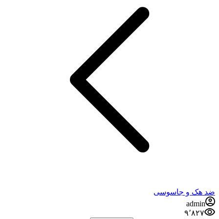
هک و جاسوسی
admi
۹٬۸۲