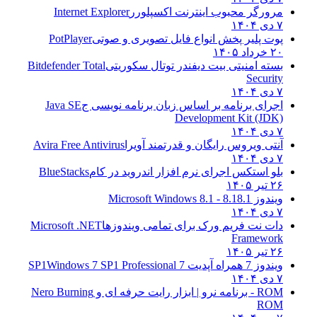
مرورگر محبوب اینترنت اکسپلورر
Internet Explorer
۷ دی ۱۴۰۴
پوت پلیر پخش انواع فایل تصویری و صوتی
PotPlayer
۲۰ خرداد ۱۴۰۵
بسته امنیتی بیت دیفندر توتال سکوریتی
Bitdefender Total
Security
۷ دی ۱۴۰۴
اجرای برنامه بر اساس زبان برنامه نویسی ج
Java SE
Development Kit (JDK)
۷ دی ۱۴۰۴
آنتی ویروس رایگان و قدرتمند آویرا
Avira Free Antivirus
۷ دی ۱۴۰۴
بلو استکس اجرای نرم افزار اندروید در کام
BlueStacks
۲۶ تیر ۱۴۰۵
ویندوز 8.1
8.1 - Microsoft Windows 8.1
۷ دی ۱۴۰۴
دات نت فریم ورک برای تمامی ویندوزها
Microsoft .NET
Framework
۲۶ تیر ۱۴۰۵
ویندوز 7 همراه آپدیت 7 SP1
Windows 7 SP1 Professional
۷ دی ۱۴۰۴
ROM - برنامه نرو | ابزار رایت حرفه ای و
Nero Burning
ROM