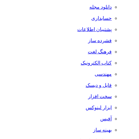
دانلود مجله
حسابداری
پشتیبان اطلاعات
فشرده ساز
فرهنگ لغت
کتاب الکترونیک
مهندسی
فایل و دیسک
سخت افزار
ابزار لینوکس
آفیس
بهینه ساز